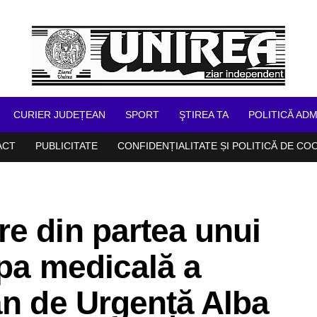
CURIER JUDEȚEAN
SPORT
ŞTIREA TA
POLITICĂ ADM
ACT
PUBLICITATE
CONFIDENȚIALITATE ȘI POLITICĂ DE CO
e din partea unui
ipa medicală a
an de Urgență Alba