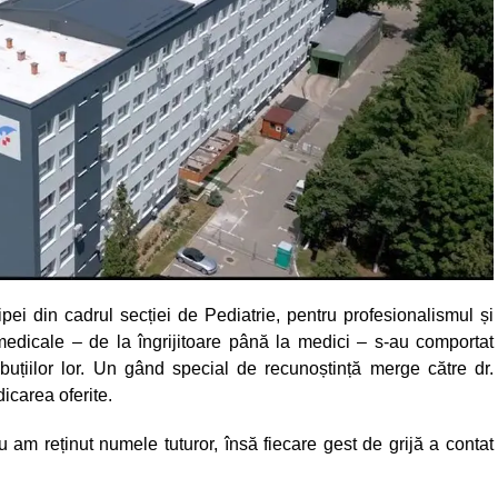
ei din cadrul secției de Pediatrie, pentru profesionalismul și
edicale – de la îngrijitoare până la medici – s-au comportat
buțiilor lor. Un gând special de recunoștință merge către dr.
icarea oferite.
u am reținut numele tuturor, însă fiecare gest de grijă a contat