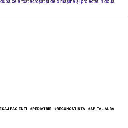
, după ce a fost acroșat și de o mașină și proiectat în două
ESAJ PACIENTI
PEDIATRIE
RECUNOSTINTA
SPITAL ALBA