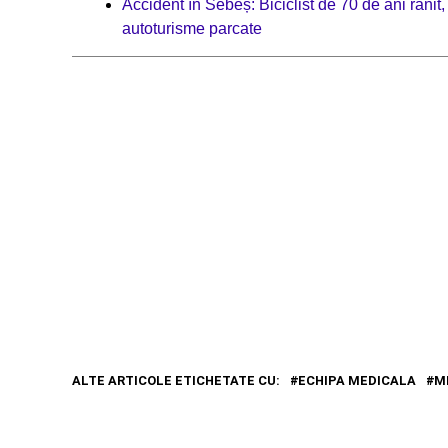
Accident în Sebeș: Biciclist de 70 de ani rănit
autoturisme parcate
ALTE ARTICOLE ETICHETATE CU:
ECHIPA MEDICALA
M