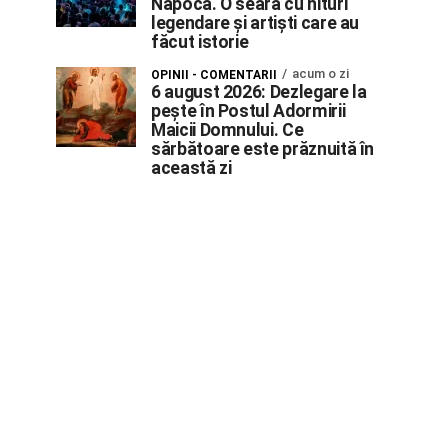
Napoca. O seară cu hituri
legendare și artiști care au
făcut istorie
acum o zi
OPINII - COMENTARII
6 august 2026: Dezlegare la
pește în Postul Adormirii
Maicii Domnului. Ce
sărbătoare este prăznuită în
această zi