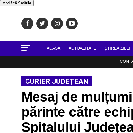
Modifică Setările
ACASĂ
ACTUALITATE
ŞTIREA ZILEI
CONT
CURIER JUDEȚEAN
Mesaj de mulțumir
părinte către ech
Spitalului Județe