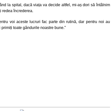
d la spital, dacă viața va decide altfel, mi-aș dori să întâlnim
ți redea încrederea.
tru voi aceste lucruri fac parte din rutină, dar pentru noi au
i primiți toate gândurile noastre bune.”