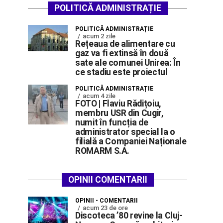
POLITICĂ ADMINISTRAȚIE
POLITICĂ ADMINISTRAȚIE
acum 2 zile
Rețeaua de alimentare cu
gaz va fi extinsă în două
sate ale comunei Unirea: În
ce stadiu este proiectul
POLITICĂ ADMINISTRAȚIE
acum 4 zile
FOTO | Flaviu Rădițoiu,
membru USR din Cugir,
numit în funcția de
administrator special la o
filială a Companiei Naționale
ROMARM S.A.
OPINII COMENTARII
OPINII - COMENTARII
acum 23 de ore
Discoteca ’80 revine la Cluj-