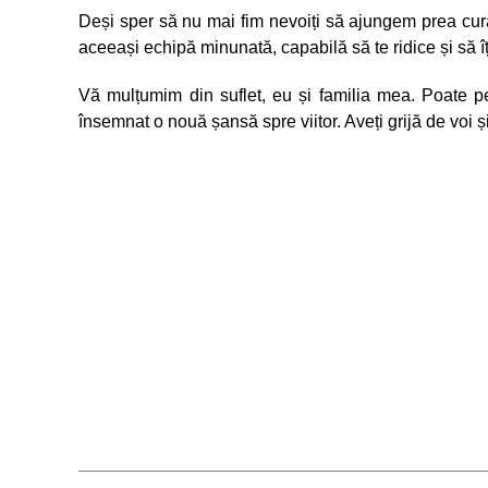
Deși sper să nu mai fim nevoiți să ajungem prea curân
aceeași echipă minunată, capabilă să te ridice și să î
Vă mulțumim din suflet, eu și familia mea. Poate pen
însemnat o nouă șansă spre viitor. Aveți grijă de voi ș