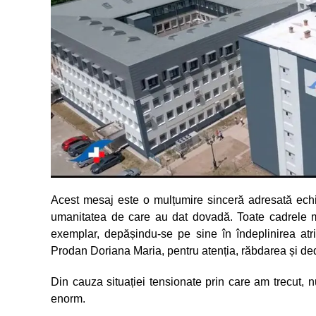
Acest mesaj este o mulțumire sinceră adresată echip
umanitatea de care au dat dovadă. Toate cadrele m
exemplar, depășindu-se pe sine în îndeplinirea atri
Prodan Doriana Maria, pentru atenția, răbdarea și ded
Din cauza situației tensionate prin care am trecut, n
enorm.