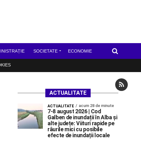
INISTRAȚIE
SOCIETATE
ECONOMIE
OKIES
ACTUALITATE
acum 28 de minute
ACTUALITATE
7-8 august 2026 | Cod
Galben de inundații în Alba și
alte județe: Viituri rapide pe
râurile mici cu posibile
efecte de inundații locale