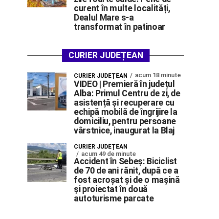
curent în multe localități,
Dealul Mare s-a
transformat în patinoar
CURIER JUDEȚEAN
acum 18 minute
CURIER JUDEȚEAN
VIDEO | Premieră în județul
Alba: Primul Centru de zi, de
asistență și recuperare cu
echipă mobilă de îngrijire la
domiciliu, pentru persoane
vârstnice, inaugurat la Blaj
CURIER JUDEȚEAN
acum 49 de minute
Accident în Sebeș: Biciclist
de 70 de ani rănit, după ce a
fost acroșat și de o mașină
și proiectat în două
autoturisme parcate