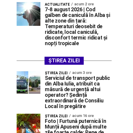
acum 2 ore
ACTUALITATE
7-8 august 2026 | Cod
galben de caniculă în Alba și
alte zone din țară:
Temperaturi deosebit de
ridicate, local caniculă,
disconfort termic ridicat și
nopți tropicale
ȘTIREA ZILEI
acum 3 ore
ŞTIREA ZILEI
Serviciul de transport public
din Alba Iulia, atribuit ca
măsură de urgență altui
operator? Ședință
extraordinară de Consiliu
Local în pregătire
acum 16 ore
ŞTIREA ZILEI
Foto | Furtună puternică în
Munții Apuseni după multe
zile foarte calde: Pene de