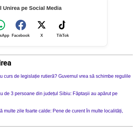
l Unirea pe Social Media
sApp
Facebook
X
TikTok
irea
 cu curs de legislație rutieră? Guvernul vrea să schimbe regulile
ău de 3 persoane din județul Sibiu: Făptașii au apărut pe
 multe zile foarte calde: Pene de curent în multe localități,