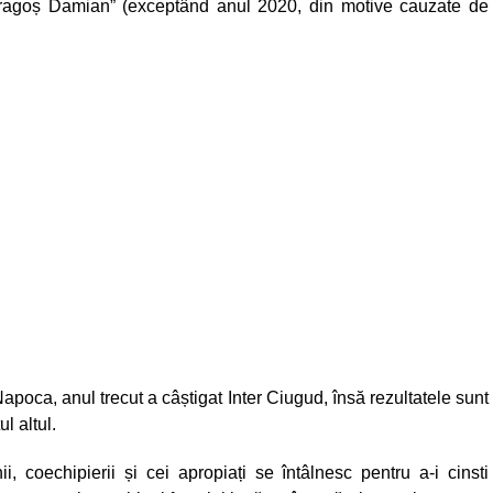
Dragoș Damian” (exceptând anul 2020, din motive cauzate de
poca, anul trecut a câștigat Inter Ciugud, însă rezultatele sunt
l altul.
i, coechipierii și cei apropiați se întâlnesc pentru a-i cinsti