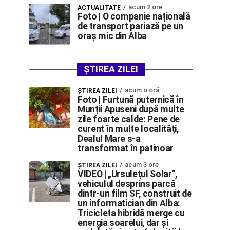
acum 2 ore
ACTUALITATE
Foto | O companie națională
de transport pariază pe un
oraș mic din Alba
ȘTIREA ZILEI
acum o oră
ŞTIREA ZILEI
Foto | Furtună puternică în
Munții Apuseni după multe
zile foarte calde: Pene de
curent în multe localități,
Dealul Mare s-a
transformat în patinoar
acum 3 ore
ŞTIREA ZILEI
VIDEO | „Ursulețul Solar”,
vehiculul desprins parcă
dintr-un film SF, construit de
un informatician din Alba:
Tricicleta hibridă merge cu
energia soarelui, dar și