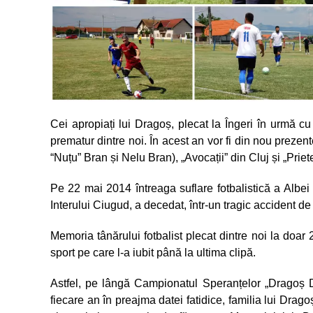
Cei apropiați lui Dragoș, plecat la Îngeri în urmă cu 
prematur dintre noi. În acest an vor fi din nou prezen
“Nuțu” Bran și Nelu Bran), „Avocații” din Cluj și „Pri
Pe 22 mai 2014 întreaga suflare fotbalistică a Albei
Interului Ciugud, a decedat, într-un tragic accident de 
Memoria tânărului fotbalist plecat dintre noi la doar 2
sport pe care l-a iubit până la ultima clipă.
Astfel, pe lângă Campionatul Speranțelor „Dragoș 
fiecare an în preajma datei fatidice, familia lui Drago