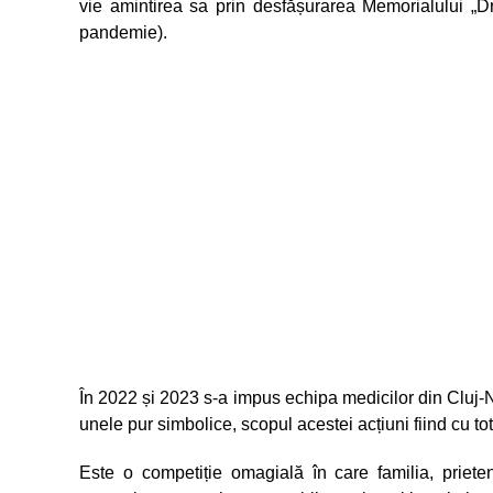
vie amintirea sa prin desfășurarea Memorialului „
pandemie).
În 2022 și 2023 s-a impus echipa medicilor din Cluj-Na
unele pur simbolice, scopul acestei acțiuni fiind cu totu
Este o competiție omagială în care familia, prieteni