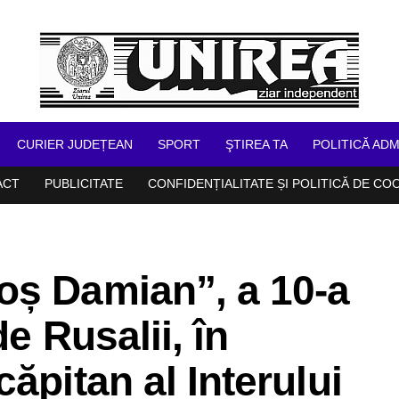
CURIER JUDEȚEAN
SPORT
ŞTIREA TA
POLITICĂ ADM
ACT
PUBLICITATE
CONFIDENȚIALITATE ȘI POLITICĂ DE CO
oș Damian”, a 10-a
e Rusalii, în
ăpitan al Interului