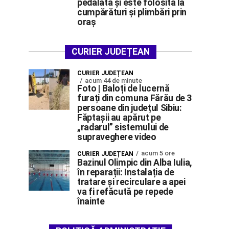
pedalată și este folosită la
cumpărături și plimbări prin
oraș
CURIER JUDEȚEAN
CURIER JUDEȚEAN
acum 44 de minute
Foto | Baloți de lucernă
furați din comuna Fărău de 3
persoane din județul Sibiu:
Făptașii au apărut pe
„radarul” sistemului de
supraveghere video
acum 5 ore
CURIER JUDEȚEAN
Bazinul Olimpic din Alba Iulia,
în reparații: Instalația de
tratare și recirculare a apei
va fi refăcută pe repede
înainte