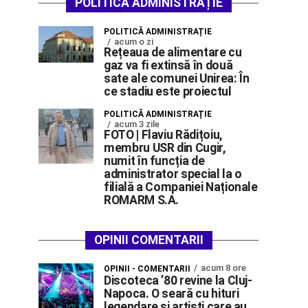
POLITICĂ ADMINISTRAȚIE
POLITICĂ ADMINISTRAȚIE
acum o zi
Rețeaua de alimentare cu
gaz va fi extinsă în două
sate ale comunei Unirea: În
ce stadiu este proiectul
POLITICĂ ADMINISTRAȚIE
acum 3 zile
FOTO | Flaviu Rădițoiu,
membru USR din Cugir,
numit în funcția de
administrator special la o
filială a Companiei Naționale
ROMARM S.A.
OPINII COMENTARII
acum 8 ore
OPINII - COMENTARII
Discoteca ’80 revine la Cluj-
Napoca. O seară cu hituri
legendare și artiști care au