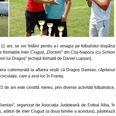
11 ani, se vor întâlni pentru a-l omagia pe fotbalistul dispărut
te formațiile Inter Ciugud, „Doctorii” din Cluj-Napoca (cu Simion
etenii lui Dragoș” (echipă formată de Daniel Lupșan).
 era cutremurată la aflarea veștii că Dragoș Damian, căpitanul
circulație, care a avut loc în Franța.
2 de ani este cinstită mereu, prin diverse activități fotbalistice,
Damian”, organizat de Asociația Județeană de Fotbal Alba, în
ș, alături de Inter Ciugud (a doua familie a acestuia), păstrează