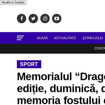
Modifică Setările
ACASĂ
ACTUALITATE
ŞTIREA ZILEI
CONT
SPORT
Memorialul “Drag
ediție, duminică, d
memoria fostului c