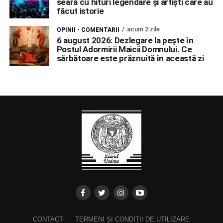
seară cu hituri legendare și artiști care au
făcut istorie
acum 2 zile
OPINII - COMENTARII
6 august 2026: Dezlegare la pește în
Postul Adormirii Maicii Domnului. Ce
sărbătoare este prăznuită în această zi
CONTACT
TERMENI ȘI CONDIȚII DE UTILIZARE