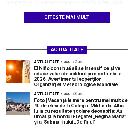
competiției și că este nerăbdător să intre în bazin. „Simt
adrenalina competiției de o […]
CITEȘTE MAI MULT
ACTUALITATE
acum 2 ore
ACTUALITATE
El Niño continuă să se intensifice și va
aduce valuri de căldură și în octombrie
2026. Avertimentul experților
Organizației Meteorologice Mondiale
acum 3 ore
ACTUALITATE
Foto | Vacanță la mare pentru mai mult de
40 de elevi de la Colegiul Militar din Alba
Iulia cu rezultate școlare deosebite: Au
urcat și la bordul Fregatei „Regina Maria”
și al Submarinului „Delfinul”