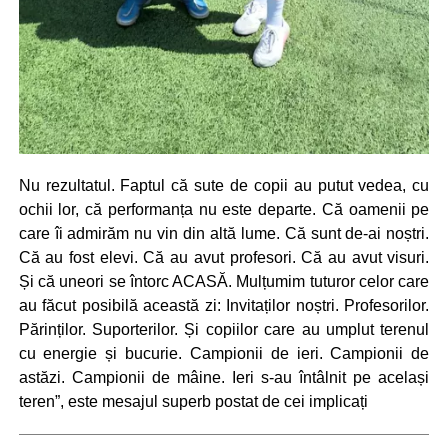
Nu rezultatul. Faptul că sute de copii au putut vedea, cu
ochii lor, că performanța nu este departe. Că oamenii pe
care îi admirăm nu vin din altă lume. Că sunt de-ai noștri.
Că au fost elevi. Că au avut profesori. Că au avut visuri.
Și că uneori se întorc ACASĂ. Mulțumim tuturor celor care
au făcut posibilă această zi: Invitaților noștri. Profesorilor.
Părinților. Suporterilor. Și copiilor care au umplut terenul
cu energie și bucurie. Campionii de ieri. Campionii de
astăzi. Campionii de mâine. Ieri s-au întâlnit pe același
teren”, este mesajul superb postat de cei implicați