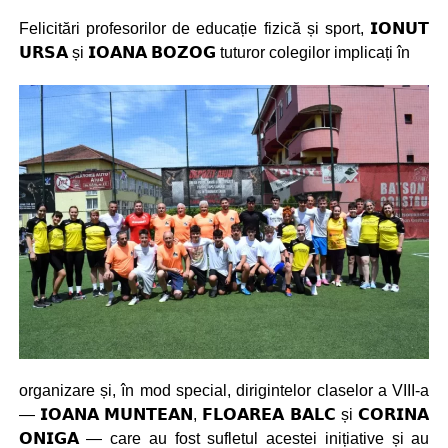
Felicitări profesorilor de educație fizică și sport, 𝗜𝗢𝗡𝗨𝗧
𝗨𝗥𝗦𝗔 și 𝗜𝗢𝗔𝗡𝗔 𝗕𝗢𝗭𝗢𝗚 tuturor colegilor implicați în
organizare și, în mod special, dirigintelor claselor a VIII-a
— 𝗜𝗢𝗔𝗡𝗔 𝗠𝗨𝗡𝗧𝗘𝗔𝗡, 𝗙𝗟𝗢𝗔𝗥𝗘𝗔 𝗕𝗔𝗟𝗖 și 𝗖𝗢𝗥𝗜𝗡𝗔
𝗢𝗡𝗜𝗚𝗔 — care au fost sufletul acestei inițiative și au