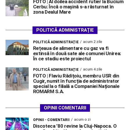
FOTO | Al doilea accident rutier la Bucium
Cerbu: Încă o mașină s-a răsturnat în
zona Dealul Mare
POLITICĂ ADMINISTRAȚIE
acum 2 zile
POLITICĂ ADMINISTRAȚIE
Rețeaua de alimentare cu gaz va fi
extinsă în două sate ale comunei Unirea:
În ce stadiu este proiectul
acum 4 zile
POLITICĂ ADMINISTRAȚIE
FOTO | Flaviu Rădițoiu, membru USR din
Cugir, numit în funcția de administrator
special la o filială a Companiei Naționale
ROMARM S.A.
OPINII COMENTARII
acum o zi
OPINII - COMENTARII
Discoteca ’80 revine la Cluj-Napoca. O