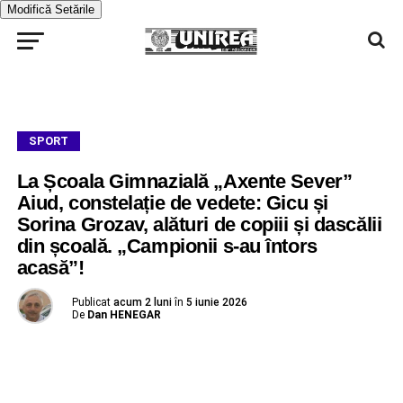
Modifică Setările
SPORT
La Școala Gimnazială „Axente Sever”
Aiud, constelație de vedete: Gicu și
Sorina Grozav, alături de copiii și dascălii
din școală. „Campionii s-au întors
acasă”!
Publicat
acum 2 luni
în
5 iunie 2026
De
Dan HENEGAR