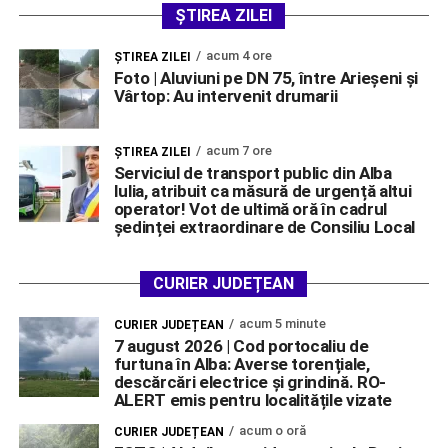
ȘTIREA ZILEI
acum 4 ore
ŞTIREA ZILEI
Foto | Aluviuni pe DN 75, între Arieșeni și
Vârtop: Au intervenit drumarii
acum 7 ore
ŞTIREA ZILEI
Serviciul de transport public din Alba
Iulia, atribuit ca măsură de urgență altui
operator! Vot de ultimă oră în cadrul
ședinței extraordinare de Consiliu Local
CURIER JUDEȚEAN
acum 5 minute
CURIER JUDEȚEAN
7 august 2026 | Cod portocaliu de
furtuna în Alba: Averse torențiale,
descărcări electrice și grindină. RO-
ALERT emis pentru localitățile vizate
acum o oră
CURIER JUDEȚEAN