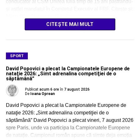
conducător al CSM Unirea Iulia timp de 15 ani păstrându-
și astfel mandatul în Comitetul Executiv al FRF. Citește și:
Mihai Dăscălescu, triplă […]
CITEȘTE MAI MULT
SPORT
David Popovici a plecat la Campionatele Europene de
nataţie 2026: „Simt adrenalina competiţiei de o
săptămână”
Publicat
acum 6 ore
în
7 august 2026
De
Ioana Oprean
David Popovici a plecat la Campionatele Europene de
nataţie 2026: „Simt adrenalina competiţiei de o
săptămână” David Popovici a plecat vineri, 7 august 2026
spre Paris, unde va participa la Campionatele Europene
de natație. Campionul român spune că simte deja emoția