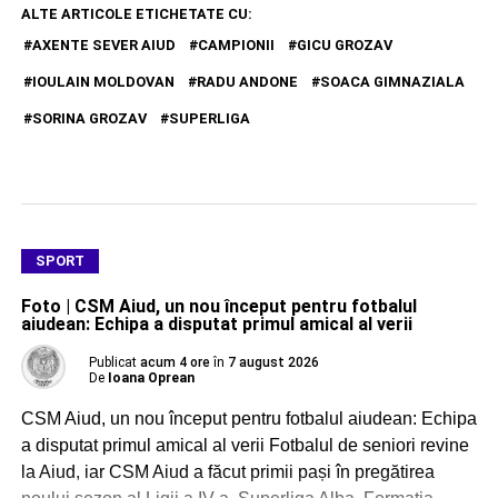
ALTE ARTICOLE ETICHETATE CU:
AXENTE SEVER AIUD
CAMPIONII
GICU GROZAV
IOULAIN MOLDOVAN
RADU ANDONE
SOACA GIMNAZIALA
SORINA GROZAV
SUPERLIGA
SPORT
Foto | CSM Aiud, un nou început pentru fotbalul
aiudean: Echipa a disputat primul amical al verii
Publicat
acum 4 ore
în
7 august 2026
De
Ioana Oprean
CSM Aiud, un nou început pentru fotbalul aiudean: Echipa
a disputat primul amical al verii Fotbalul de seniori revine
la Aiud, iar CSM Aiud a făcut primii pași în pregătirea