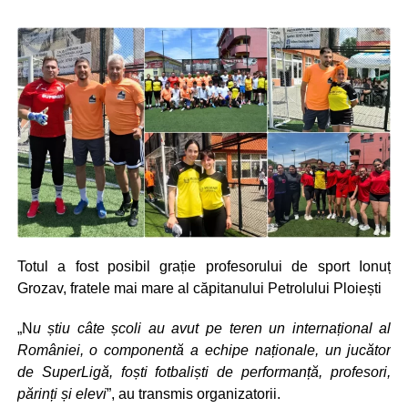
Totul a fost posibil grație profesorului de sport Ionuț
Grozav, fratele mai mare al căpitanului Petrolului Ploiești
„N
u știu câte școli au avut pe teren un internațional al
României, o componentă a echipe naționale, un jucător
de SuperLigă, foști fotbaliști de performanță, profesori,
părinți și elevi
”, au transmis organizatorii.