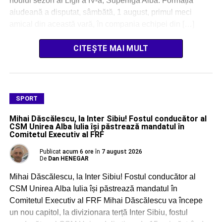
noului sezon al Ligii a IV-a, Superliga Alba. Formația
aiudeană a disputat, sâmbătă, 1 august, primul meci
amical din această vară, în compania echipei din […]
CITEȘTE MAI MULT
SPORT
Mihai Dăscălescu, la Inter Sibiu! Fostul conducător al
CSM Unirea Alba Iulia își păstrează mandatul în
Comitetul Executiv al FRF
Publicat
acum 6 ore
în
7 august 2026
De
Dan HENEGAR
Mihai Dăscălescu, la Inter Sibiu! Fostul conducător al
CSM Unirea Alba Iulia își păstrează mandatul în
Comitetul Executiv al FRF Mihai Dăscălescu va începe
un nou capitol, la divizionara terță Inter Sibiu, fostul