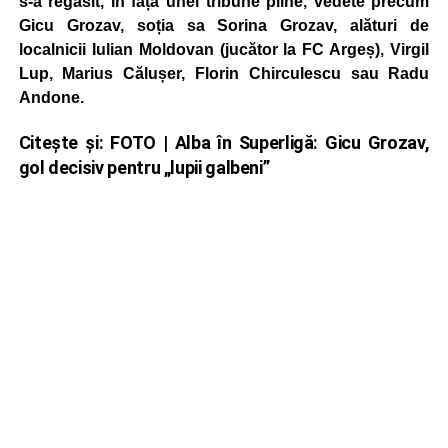
s-a regăsit, în fața unei tribune pline, vedete precum
Gicu Grozav, soția sa Sorina Grozav, alături de
localnicii Iulian Moldovan (jucător la FC Argeș), Virgil
Lup, Marius Călușer, Florin Chirculescu sau Radu
Andone.
Citește și:
FOTO | Alba în Superligă: Gicu Grozav,
gol decisiv pentru „lupii galbeni”