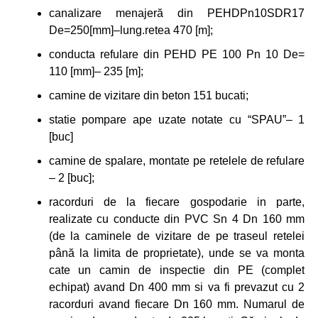
canalizare menajeră din PEHDPn10SDR17
De=250[mm]–lung.retea 470 [m];
conducta refulare din PEHD PE 100 Pn 10 De=
110 [mm]– 235 [m];
camine de vizitare din beton 151 bucati;
statie pompare ape uzate notate cu “SPAU”– 1
[buc]
camine de spalare, montate pe retelele de refulare
– 2 [buc];
racorduri de la fiecare gospodarie in parte,
realizate cu conducte din PVC Sn 4 Dn 160 mm
(de la caminele de vizitare de pe traseul retelei
până la limita de proprietate), unde se va monta
cate un camin de inspectie din PE (complet
echipat) avand Dn 400 mm si va fi prevazut cu 2
racorduri avand fiecare Dn 160 mm. Numarul de