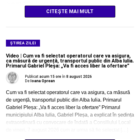
august 2026, la ora 21.o0, se înregistra un […]
CITEȘTE MAI MULT
ŞTIREA ZILEI
Video | Cum va fi selectat operatorul care va asigura,
ca măsură de urgență, transportul public din Alba Iulia.
Primarul Gabriel Pleșa: „Va fi acces liber la ofertare”
Publicat
acum 15 ore
în
8 august 2026
De
Ioana Oprean
Cum va fi selectat operatorul care va asigura, ca măsură
de urgență, transportul public din Alba Iulia. Primarul
Gabriel Pleșa: „Va fi acces liber la ofertare” Primarul
municipiului Alba Iulia, Gabriel Pleșa, a explicat în ședința
extraordinară cu convocare de îndată a Consiliului Local
de vineri, 7 august 2026 cum ar urma să fie selectat […]