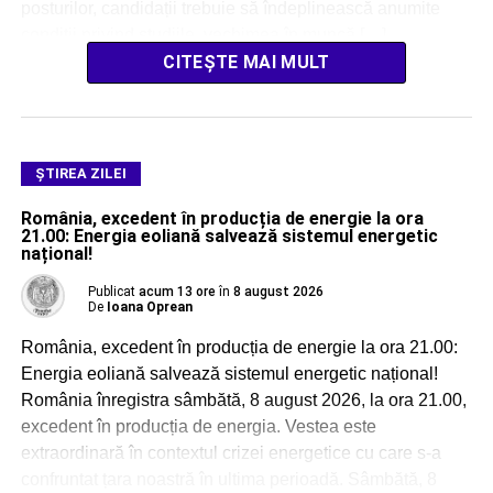
posturilor, candidații trebuie să îndeplinească anumite
condiții privind studiile, vechimea în muncă […]
CITEȘTE MAI MULT
ŞTIREA ZILEI
România, excedent în producția de energie la ora
21.00: Energia eoliană salvează sistemul energetic
național!
Publicat
acum 13 ore
în
8 august 2026
De
Ioana Oprean
România, excedent în producția de energie la ora 21.00:
Energia eoliană salvează sistemul energetic național!
România înregistra sâmbătă, 8 august 2026, la ora 21.00,
excedent în producția de energia. Vestea este
extraordinară în contextul crizei energetice cu care s-a
confruntat țara noastră în ultima perioadă. Sâmbătă, 8