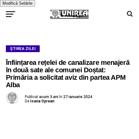
Modifică Setările
ŞTIREA ZILEI
Înființarea rețelei de canalizare menajeră
în două sate ale comunei Doștat:
Primăria a solicitat aviz din partea APM
Alba
Publicat
acum 3 ani
în
27 ianuarie 2024
De
Ioana Oprean