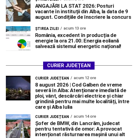
ANGAJĂRI LA STAT 2026: Posturi
vacante în instituții din Alba, la data de 9
august. Condițiile de înscriere la concurs
acum 13 ore
ŞTIREA ZILEI
România, excedent în producția de
energie la ora 21.00: Energia eoliană
salvează sistemul energetic național!
CURIER JUDEȚEAN
acum 12 ore
CURIER JUDEȚEAN
8 august 2026 | Cod Galben de vreme
severă în Alba: Atenționare imediată de
ploi, vânt, descărcări electrice și chiar
grindină pentru mai multe localități, între
care și Alba Iulia
acum 14 ore
CURIER JUDEȚEAN
Șofer de BMW, din Lancrăm, judecat
pentru tentativă de omor: A provocat
intenționat răsturnarea mașinii unui alt