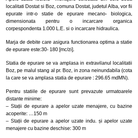
localitati Dostat si Boz, comuna Dostat, judetul Alba, vor fii
epurate intr-o statie de epurare mecano- biologica,
dimensionata pentru o incarcare organica
corpespondenta 1.000 L.E. si o incarcare hidraulica.
Marja de debite care asigura functionarea optima a statie
de epurare este:30- 180 [mc/zi].
Statia de epurare se va amplasa in extravilanul localitatii
Boz, pe malul stang al pr. Boz, in zona neinundabila (cota
la care se va amplasa statia de epurare : 296.65 mdMN).
Pentru statiile de epurare sunt prevazute urmatoarele
distante minime:
– Stații de epurare a apelor uzate menajere, cu bazine
acoperite: …150 m
– Stații de epurare a apelor uzate indu. și apelor uzate
menajere cu bazine deschise: 300 m