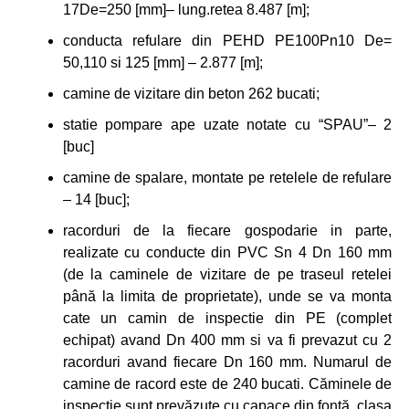
17De=250 [mm]– lung.retea 8.487 [m];
conducta refulare din PEHD PE100Pn10 De=
50,110 si 125 [mm] – 2.877 [m];
camine de vizitare din beton 262 bucati;
statie pompare ape uzate notate cu “SPAU”– 2
[buc]
camine de spalare, montate pe retelele de refulare
– 14 [buc];
racorduri de la fiecare gospodarie in parte,
realizate cu conducte din PVC Sn 4 Dn 160 mm
(de la caminele de vizitare de pe traseul retelei
până la limita de proprietate), unde se va monta
cate un camin de inspectie din PE (complet
echipat) avand Dn 400 mm si va fi prevazut cu 2
racorduri avand fiecare Dn 160 mm. Numarul de
camine de racord este de 240 bucati. Căminele de
inspectie sunt prevăzute cu capace din fontă, clasa