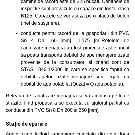
camine de racord este de 225 bucati. Căminele de
inspectie sunt prevăzute cu capace din fontă, clasa
B125. Capacele se vor aseza pe o placă de beton
(inel de susţinere).
conducte pentru racord de la gospodarii din PVC
Sn 4 Dn 160 [mm] –1.575 [m].Retelele de
canalizare menajera au fost proiectate astfel incat
sa poata transporta debitul de ape menajere uzate
provenite de la consumatori si tinand cont de
STAS 1846-1/2006 in care se specifica faptul ca
debitul apelor uzate menajere sunt egale cu
debitul de apa potabila (Quzat = Q apa potabila).
Reţeaua de canalizare menajera se va amplasa pe toate
strazile, fiind propusa a se executa cu ajutorul partial cu
conducte din PVC Sn 8 Dn 200 si 250 [mm].
Stație de epurare
Apele uzate fecloid –menajere colectate din cele doua