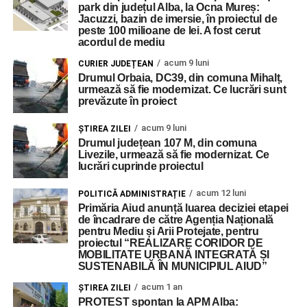
park din județul Alba, la Ocna Mureș:
Jacuzzi, bazin de imersie, în proiectul de
peste 100 milioane de lei. A fost cerut
acordul de mediu
acum 9 luni
CURIER JUDEȚEAN
Drumul Orbaia, DC39, din comuna Mihalț,
urmează să fie modernizat. Ce lucrări sunt
prevăzute în proiect
acum 9 luni
ŞTIREA ZILEI
Drumul județean 107 M, din comuna
Livezile, urmează să fie modernizat. Ce
lucrări cuprinde proiectul
acum 12 luni
POLITICĂ ADMINISTRAȚIE
Primăria Aiud anunță luarea deciziei etapei
de încadrare de către Agenția Națională
pentru Mediu și Arii Protejate, pentru
proiectul “REALIZARE CORIDOR DE
MOBILITATE URBANĂ INTEGRATĂ ȘI
SUSTENABILĂ ÎN MUNICIPIUL AIUD”
acum 1 an
ŞTIREA ZILEI
PROTEST spontan la APM Alba: