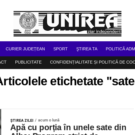
CURIER JUDEȚEAN
SPORT
ŞTIREA TA
POLITICĂ ADM
ACT
PUBLICITATE
CONFIDENȚIALITATE ȘI POLITICĂ DE CO
Articolele etichetate "sate
acum o lună
ŞTIREA ZILEI
Apă cu porția în unele sate din