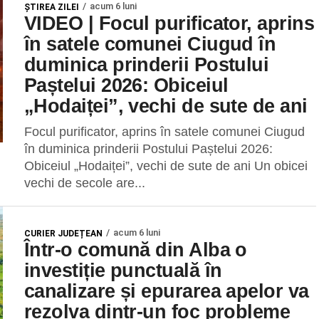
acum 6 luni
ŞTIREA ZILEI
VIDEO | Focul purificator, aprins
în satele comunei Ciugud în
duminica prinderii Postului
Paștelui 2026: Obiceiul
„Hodaiței”, vechi de sute de ani
Focul purificator, aprins în satele comunei Ciugud
în duminica prinderii Postului Paștelui 2026:
Obiceiul „Hodaiței”, vechi de sute de ani Un obicei
vechi de secole are...
acum 6 luni
CURIER JUDEȚEAN
Într-o comună din Alba o
investiție punctuală în
canalizare și epurarea apelor va
rezolva dintr-un foc probleme