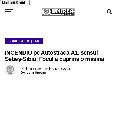
Modifică Setările
CURIER JUDEȚEAN
INCENDIU pe Autostrada A1, sensul
Sebeș-Sibiu: Focul a cuprins o mașină
Publicat
acum 1 an
în
9 iunie 2025
De
Ioana Oprean