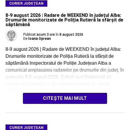
CURIER JUDEȚEAN
8-9 august 2026 | Radare de WEEKEND în județul Alba:
Drumurile monitorizate de Poliția Rutieră la sfârșit de
săptămână
Publicat
acum 3 ore
în
8 august 2026
De
Ioana Oprean
8-9 august 2026 | Radare de WEEKEND în județul Alba:
Drumurile monitorizate de Poliția Rutieră la sfârșit de
săptămână Inspectoratul de Poliție Județean Alba a
comunicat amplasarea radarelor pe drumurile din județ, în
perioada 8-9 august 2026. Șoferii sunt îndemnați să
circule cu prudență și să respecte limitele de viteză
legale, doar dacă este absolut […]
CITEȘTE MAI MULT
CURIER JUDEȚEAN