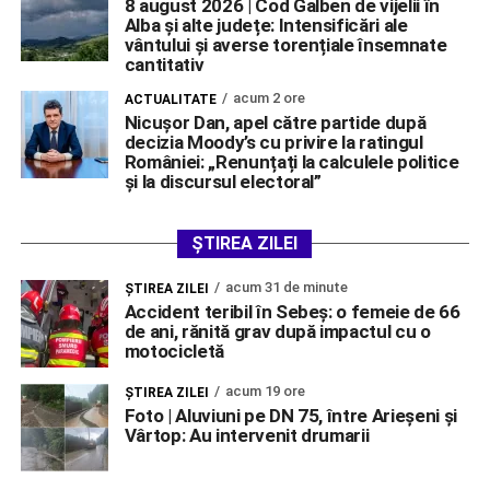
8 august 2026 | Cod Galben de vijelii în
Alba și alte județe: Intensificări ale
vântului și averse torențiale însemnate
cantitativ
acum 2 ore
ACTUALITATE
Nicușor Dan, apel către partide după
decizia Moody’s cu privire la ratingul
României: „Renunțați la calculele politice
și la discursul electoral”
ȘTIREA ZILEI
acum 31 de minute
ŞTIREA ZILEI
Accident teribil în Sebeș: o femeie de 66
de ani, rănită grav după impactul cu o
motocicletă
acum 19 ore
ŞTIREA ZILEI
Foto | Aluviuni pe DN 75, între Arieșeni și
Vârtop: Au intervenit drumarii