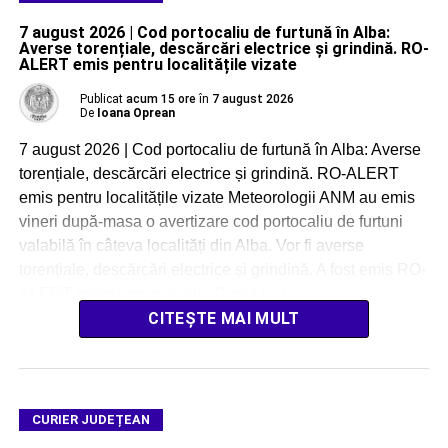
7 august 2026 | Cod portocaliu de furtună în Alba:
Averse torențiale, descărcări electrice și grindină. RO-
ALERT emis pentru localitățile vizate
Publicat
acum 15 ore
în
7 august 2026
De
Ioana Oprean
7 august 2026 | Cod portocaliu de furtună în Alba: Averse
torențiale, descărcări electrice și grindină. RO-ALERT
emis pentru localitățile vizate Meteorologii ANM au emis
vineri după-masa o avertizare cod portocaliu de furtuni
valabilă în câteva localități din Alba. Vor fi averse
torențiale, descărcări electrice și grindină. A fost emis RO-
ALERT pentru zone vizate. Codul […]
CITEȘTE MAI MULT
CURIER JUDEȚEAN