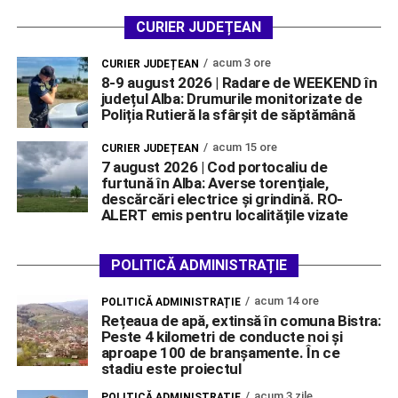
CURIER JUDEȚEAN
acum 3 ore
CURIER JUDEȚEAN
8-9 august 2026 | Radare de WEEKEND în
județul Alba: Drumurile monitorizate de
Poliția Rutieră la sfârșit de săptămână
acum 15 ore
CURIER JUDEȚEAN
7 august 2026 | Cod portocaliu de
furtună în Alba: Averse torențiale,
descărcări electrice și grindină. RO-
ALERT emis pentru localitățile vizate
POLITICĂ ADMINISTRAȚIE
acum 14 ore
POLITICĂ ADMINISTRAȚIE
Rețeaua de apă, extinsă în comuna Bistra:
Peste 4 kilometri de conducte noi și
aproape 100 de branșamente. În ce
stadiu este proiectul
acum 3 zile
POLITICĂ ADMINISTRAȚIE