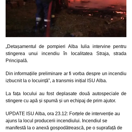
„Detașamentul de pompieri Alba Iulia intervine pentru
stingerea unui incendiu în localitatea Straja, strada
Principală.
Din informațiile preliminare ar fi vorba despre un incendiu
izbucnit la o locuință”, a transmis inițial ISU Alba.
La fața locului au fost deplasate două autospeciale de
stingere cu apă și spumă și un echipaj de prim ajutor.
UPDATE ISU Alba, ora 23.12: Forțele de intervenție au
ajuns la locul producerii incendiului. Incendiul se
manifestă la o anexă gospodătrească, pe o suprafață de