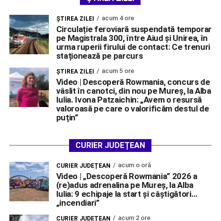
acum 4 ore
ŞTIREA ZILEI
Circulație feroviară suspendată temporar
pe Magistrala 300, între Aiud și Unirea, în
urma ruperii firului de contact: Ce trenuri
staționează pe parcurs
acum 5 ore
ŞTIREA ZILEI
Video | Descoperă Rowmania, concurs de
vâslit în canotci, din nou pe Mureș, la Alba
Iulia. Ivona Patzaichin: „Avem o resursă
valoroasă pe care o valorificăm destul de
puțin”
CURIER JUDEȚEAN
acum o oră
CURIER JUDEȚEAN
Video | „Descoperă Rowmania” 2026 a
(re)adus adrenalina pe Mureș, la Alba
Iulia: 9 echipaje la start și câștigători…
„incendiari”
acum 2 ore
CURIER JUDEȚEAN