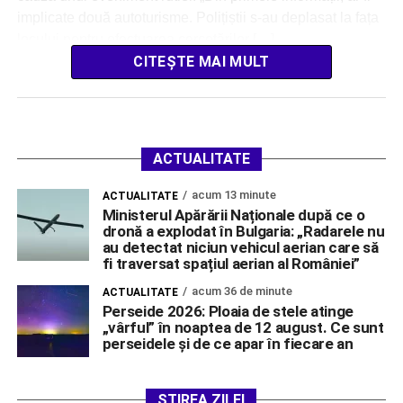
implicate două autoturisme. Polițiștii s-au deplasat la fața
locului pentru efectuarea cercetărilor […]
CITEȘTE MAI MULT
ACTUALITATE
acum 13 minute
ACTUALITATE
Ministerul Apărării Naționale după ce o
dronă a explodat în Bulgaria: „Radarele nu
au detectat niciun vehicul aerian care să
fi traversat spațiul aerian al României”
acum 36 de minute
ACTUALITATE
Perseide 2026: Ploaia de stele atinge
„vârful” în noaptea de 12 august. Ce sunt
perseidele și de ce apar în fiecare an
ȘTIREA ZILEI