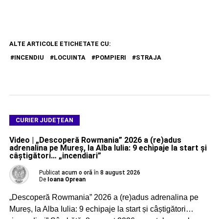
ALTE ARTICOLE ETICHETATE CU:
INCENDIU
LOCUINTA
POMPIERI
STRAJA
CURIER JUDEȚEAN
Video | „Descoperă Rowmania” 2026 a (re)adus
adrenalina pe Mureș, la Alba Iulia: 9 echipaje la start și
câștigători… „incendiari”
Publicat
acum o oră
în
8 august 2026
De
Ioana Oprean
„Descoperă Rowmania” 2026 a (re)adus adrenalina pe
Mureș, la Alba Iulia: 9 echipaje la start și câștigători…