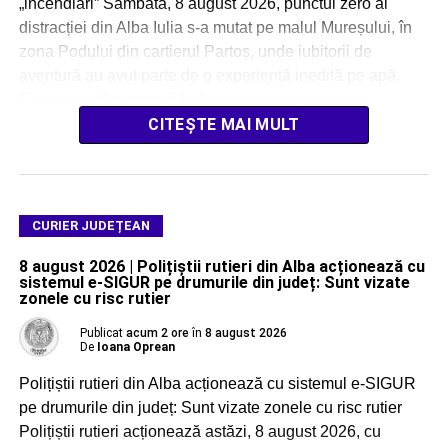
„incendiari” Sâmbătă, 8 august 2026, punctul zero al
distracției din Alba Iulia s-a mutat pe malul Mureșului, în
zona Podului din cartierul Partoș, unde iubitorii de
aventură au avut parte de o experiență inedită pe apă.
Caravana „Descoperă […]
CITEȘTE MAI MULT
CURIER JUDEȚEAN
8 august 2026 | Polițiștii rutieri din Alba acționează cu
sistemul e-SIGUR pe drumurile din județ: Sunt vizate
zonele cu risc rutier
Publicat
acum 2 ore
în
8 august 2026
De
Ioana Oprean
Polițiștii rutieri din Alba acționează cu sistemul e-SIGUR
pe drumurile din județ: Sunt vizate zonele cu risc rutier
Polițiștii rutieri acționează astăzi, 8 august 2026, cu