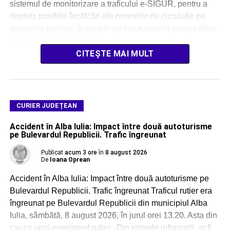
sistemul de monitorizare a traficului e-SIGUR, pentru a
depista posibile încălcări ale normelor de circulație pe
drumurile publice, în zonele cu risc rutier din județul Alba.
Sistemul de monitorizare […]
CITEȘTE MAI MULT
CURIER JUDEȚEAN
Accident în Alba Iulia: Impact între două autoturisme
pe Bulevardul Republicii. Trafic îngreunat
Publicat
acum 3 ore
în
8 august 2026
De
Ioana Oprean
Accident în Alba Iulia: Impact între două autoturisme pe
Bulevardul Republicii. Trafic îngreunat Traficul rutier era
îngreunat pe Bulevardul Republicii din municipiul Alba
Iulia, sâmbătă, 8 august 2026, în jurul orei 13.20. Asta din
cauza unui eveniment rutier. „Din primele informații, ar fi