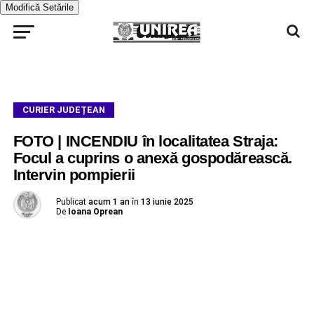
Modifică Setările
CURIER JUDEȚEAN
FOTO | INCENDIU în localitatea Straja:
Focul a cuprins o anexă gospodărească.
Intervin pompierii
Publicat
acum 1 an
în
13 iunie 2025
De
Ioana Oprean