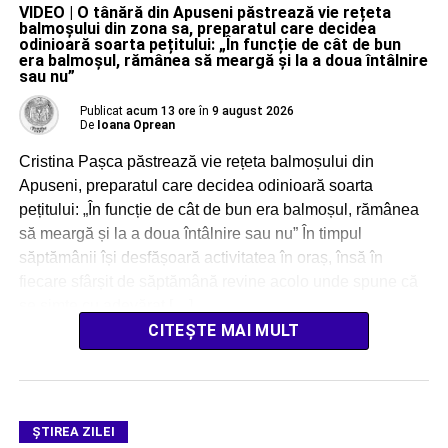
VIDEO | O tânără din Apuseni păstrează vie rețeta
balmoșului din zona sa, preparatul care decidea
odinioară soarta pețitului: „În funcție de cât de bun
era balmoșul, rămânea să meargă și la a doua întâlnire
sau nu”
Publicat
acum 13 ore
în
9 august 2026
De
Ioana Oprean
Cristina Pașca păstrează vie rețeta balmoșului din
Apuseni, preparatul care decidea odinioară soarta
pețitului: „În funcție de cât de bun era balmoșul, rămânea
să meargă și la a doua întâlnire sau nu” În timpul
săptămânii își desfășoară activitatea în oraș, însă în
fiecare sfârșit de săptămână revine acolo unde spune că
se simte cu adevărat […]
CITEȘTE MAI MULT
ŞTIREA ZILEI