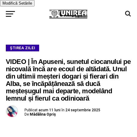
Modifică Setările
ŞTIREA ZILEI
VIDEO | În Apuseni, sunetul ciocanului pe
nicovală încă are ecoul de altădată. Unul
din ultimii meșteri dogari și fierari din
Alba, se încăpățânează să ducă
meșteșugul mai departe, modelând
lemnul și fierul ca odinioară
Publicat
acum 11 luni
în
24 septembrie 2025
De
Mădălina Opriș