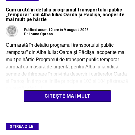
Cum arată în detaliu programul transportului public
„temporar” din Alba Iulia: Oarda și Pâclișa, acoperite
mai mult pe hârtie
Publicat
acum 12 ore
în
9 august 2026
De
Ioana Oprean
Cum arată în detaliu programul transportului public
„temporar” din Alba Iulia: Oarda și Pâclișa, acoperite mai
mult pe hârtie Programul de transport public temporar
aprobat ca măsură de urgență pentru Alba Iulia ridică
semne de întrebare în privința deservirii cartierelor Oarda
și Partoș. În timp ce liniile principale 103 și 104 păstrează
un număr cât […]
CITEȘTE MAI MULT
ŞTIREA ZILEI