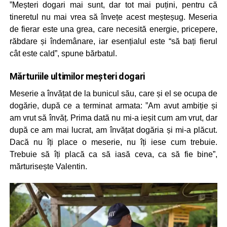
”Meșteri dogari mai sunt, dar tot mai puțini, pentru că
tineretul nu mai vrea să învețe acest meșteșug. Meseria
de fierar este una grea, care necesită energie, pricepere,
răbdare și îndemânare, iar esențialul este “să bați fierul
cât este cald”, spune bărbatul.
Mărturiile ultimilor meșteri dogari
Meserie a învățat de la bunicul său, care și el se ocupa de
dogărie, după ce a terminat armata: ”Am avut ambiție și
am vrut să învăț. Prima dată nu mi-a ieșit cum am vrut, dar
după ce am mai lucrat, am învățat dogăria și mi-a plăcut.
Dacă nu îți place o meserie, nu îți iese cum trebuie.
Trebuie să îți placă ca să iasă ceva, ca să fie bine”,
mărturisește Valentin.