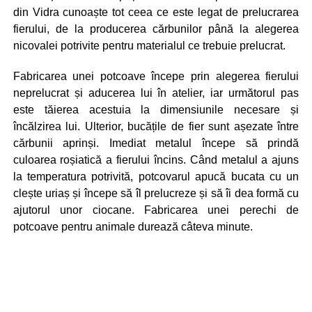
din Vidra cunoaște tot ceea ce este legat de prelucrarea
fierului, de la producerea cărbunilor până la alegerea
nicovalei potrivite pentru materialul ce trebuie prelucrat.
Fabricarea unei potcoave începe prin alegerea fierului
neprelucrat și aducerea lui în atelier, iar următorul pas
este tăierea acestuia la dimensiunile necesare și
încălzirea lui. Ulterior, bucățile de fier sunt așezate între
cărbunii aprinși. Imediat metalul începe să prindă
culoarea roșiatică a fierului încins. Când metalul a ajuns
la temperatura potrivită, potcovarul apucă bucata cu un
clește uriaș și începe să îl prelucreze și să îi dea formă cu
ajutorul unor ciocane. Fabricarea unei perechi de
potcoave pentru animale durează câteva minute.