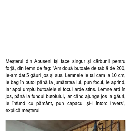
Meșterul din Apuseni își face singur și cărbunii pentru
forjă, din lemn de fag: ”Am două butoaie de tablă de 200,
le-am dat 5 găuri jos și sus. Lemnele le tai cam la 10 cm,
le bag în butoi până la jumătatea lui, pun focul, le aprind,
iar apoi umplu butoaiele și focul arde stins. Lemne ard în
jos, până la fundul butoiului, iar când ajunge jos la găuri,
le înfund cu pământ, pun capacul și-l întorc invers”,
explică meșterul.