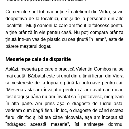
Comenzile sunt tot mai puține în atelierul din Vidra, și vin
deopotrivă de la localnici, dar și de la persoane din alte
localități: ”Mulți oameni la care am făcut le folosesc pentru
a ține brânză în ele pentru casă. Nu poți compara brânza
ținută într-un vas de plastic cu cea ținută în lemn”, este de
părere meșterul dogar.
Meserie pe cale de dispariție
Astăzi, meseria pe care o practică Valentin Gomboș nu se
mai caută. Bărbatul este și unul din ultimii fierari din Vidra
și meșterește de la topoare până la potcoave pentru cai:
”Meseria asta am învățat-o pentru că am avut cai, mi-au
fost dragi și până nu am învățat să îi potcovesc, mergeam
în altă parte. Am prins așa o dragoste de lucrul ăsta,
vedeam cum bagă fierul în foc, o dragoste de când scotea
fierul din foc și băltea către nicovală, așa am început să
îndrăgesc această meserie”, își amintește domnul