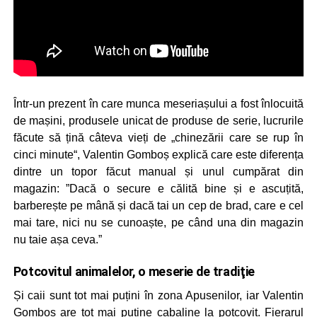
Într-un prezent în care munca meseriașului a fost înlocuită
de mașini, produsele unicat de produse de serie, lucrurile
făcute să țină câteva vieți de „chinezării care se rup în
cinci minute“, Valentin Gomboș explică care este diferența
dintre un topor făcut manual și unul cumpărat din
magazin: ”Dacă o secure e călită bine și e ascuțită,
barberește pe mână și dacă tai un cep de brad, care e cel
mai tare, nici nu se cunoaște, pe când una din magazin
nu taie așa ceva.”
Potcovitul animalelor, o meserie de tradiţie
Și caii sunt tot mai puțini în zona Apusenilor, iar Valentin
Gomboș are tot mai puține cabaline la potcovit. Fierarul