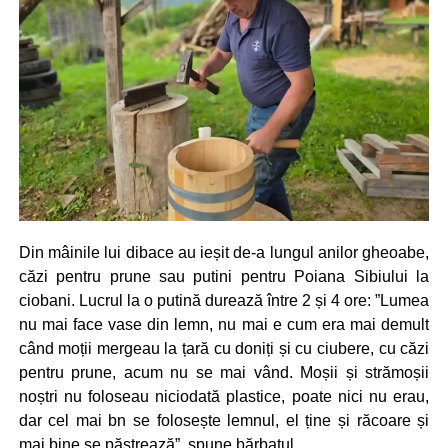
Din mâinile lui dibace au ieșit de-a lungul anilor gheoabe,
căzi pentru prune sau putini pentru Poiana Sibiului la
ciobani. Lucrul la o putină durează între 2 și 4 ore: ”Lumea
nu mai face vase din lemn, nu mai e cum era mai demult
când moții mergeau la țară cu doniți și cu ciubere, cu căzi
pentru prune, acum nu se mai vând. Moșii și strămoșii
noștri nu foloseau niciodată plastice, poate nici nu erau,
dar cel mai bn se folosește lemnul, el ține și răcoare și
mai bine se păstrează”, spune bărbatul.