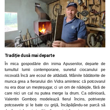
Tradiție dusă mai departe
În mica gospodărie din inima Apusenilor, departe de
tumultul lumii contemporane, sunetul ciocanului pe
nicovală încă are ecoul de altădată. Mâinile bătătorite de
munca grea a fierarului din Vidra amintesc că potcovarul
nu era doar un meșteșugar, ci un om de nădejde, fără de
care nici un cal nu putea merge la drum. Ca odinioară,
Valentin Gomboș modelează fierul încins, potrivește
potcoavele și le bate cu grijă, încăpățându-se parcă să