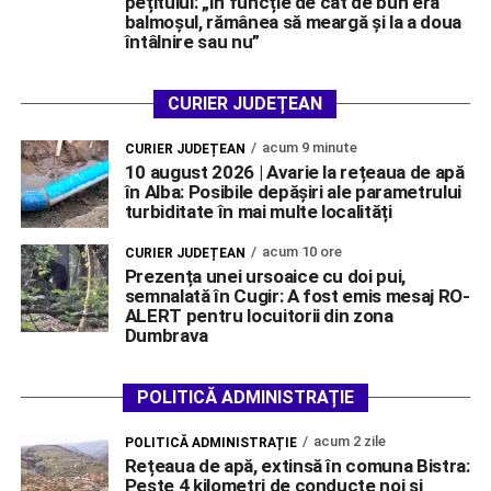
pețitului: „În funcție de cât de bun era
balmoșul, rămânea să meargă și la a doua
întâlnire sau nu”
CURIER JUDEȚEAN
acum 9 minute
CURIER JUDEȚEAN
10 august 2026 | Avarie la rețeaua de apă
în Alba: Posibile depășiri ale parametrului
turbiditate în mai multe localități
acum 10 ore
CURIER JUDEȚEAN
Prezența unei ursoaice cu doi pui,
semnalată în Cugir: A fost emis mesaj RO-
ALERT pentru locuitorii din zona
Dumbrava
POLITICĂ ADMINISTRAȚIE
acum 2 zile
POLITICĂ ADMINISTRAȚIE
Rețeaua de apă, extinsă în comuna Bistra:
Peste 4 kilometri de conducte noi și