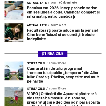
acum 60 de minute
ACTUALITATE
Bacalaureat 2026: Încep probele scrise
din sesiunea a doua. Calendar complet și
informații pentru candidați
acum o oră
ACTUALITATE
Facultatea îți poate aduce ani la pensie!
Cine beneficiază și ce condiții trebuie
îndeplinite
ȘTIREA ZILEI
acum 12 ore
ŞTIREA ZILEI
Cum arată în detaliu programul
transportului public „temporar” din Alba
Iulia: Oarda și Pâclișa, acoperite mai mult
pe hârtie
acum 13 ore
ŞTIREA ZILEI
VIDEO | O tânără din Apuseni păstrează
vie rețeta balmoșului din zona sa,
preparatul care decidea odinioară soarta