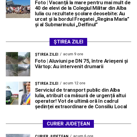
Foto | Vacanță la mare pentru mai mult de
40 de elevi de la Colegiul Militar din Alba
Iulia cu rezultate școlare deosebite: Au
urcat și la bordul Fregatei „Regina Maria”
și al Submarinului „Delfinul”
ȘTIREA ZILEI
acum 9 ore
ŞTIREA ZILEI
Foto | Aluviuni pe DN 75, între Arieșeni și
Vârtop: Au intervenit drumarii
acum 12 ore
ŞTIREA ZILEI
Serviciul de transport public din Alba
Iulia, atribuit ca măsură de urgență altui
operator! Vot de ultimă oră în cadrul
ședinței extraordinare de Consiliu Local
CURIER JUDEȚEAN
acum 6 ore
CURIER JUDEȚEAN