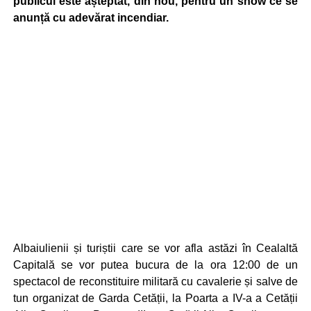
publicul este așteptat, din nou, pentru un show ce se
anunță cu adevărat incendiar.
Albaiulienii și turiștii care se vor afla astăzi în Cealaltă
Capitală se vor putea bucura de la ora 12:00 de un
spectacol de reconstituire militară cu cavalerie și salve de
tun organizat de Garda Cetății, la Poarta a IV-a a Cetății