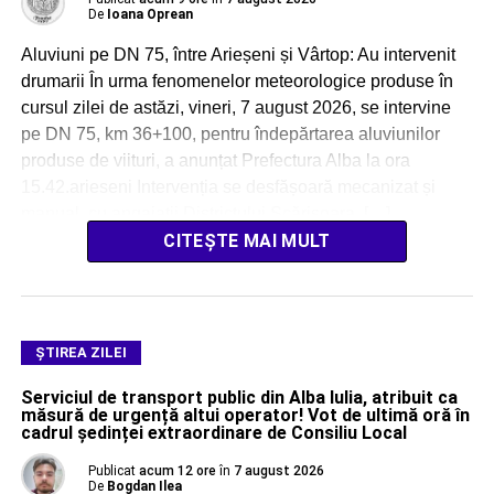
De
Ioana Oprean
Aluviuni pe DN 75, între Arieșeni și Vârtop: Au intervenit
drumarii În urma fenomenelor meteorologice produse în
cursul zilei de astăzi, vineri, 7 august 2026, se intervine
pe DN 75, km 36+100, pentru îndepărtarea aluviunilor
produse de viituri, a anunțat Prefectura Alba la ora
15.42.arieseni Intervenția se desfășoară mecanizat și
manual, cu angajații Districtului Scărișoara, […]
CITEȘTE MAI MULT
ŞTIREA ZILEI
Serviciul de transport public din Alba Iulia, atribuit ca
măsură de urgență altui operator! Vot de ultimă oră în
cadrul ședinței extraordinare de Consiliu Local
Publicat
acum 12 ore
în
7 august 2026
De
Bogdan Ilea