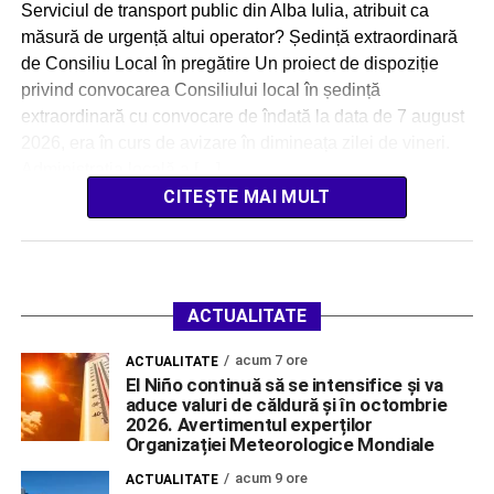
Serviciul de transport public din Alba Iulia, atribuit ca
măsură de urgență altui operator? Ședință extraordinară
de Consiliu Local în pregătire Un proiect de dispoziție
privind convocarea Consiliului local în ședință
extraordinară cu convocare de îndată la data de 7 august
2026, era în curs de avizare în dimineața zilei de vineri.
Administrația locală a […]
CITEȘTE MAI MULT
ACTUALITATE
acum 7 ore
ACTUALITATE
El Niño continuă să se intensifice și va
aduce valuri de căldură și în octombrie
2026. Avertimentul experților
Organizației Meteorologice Mondiale
acum 9 ore
ACTUALITATE