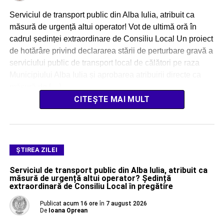
Serviciul de transport public din Alba Iulia, atribuit ca
măsură de urgență altui operator! Vot de ultimă oră în
cadrul ședinței extraordinare de Consiliu Local Un proiect
de hotărâre privind declararea stării de perturbare gravă a
serviciului public de transport local de călători pe raza
Municipiului Alba Iulia și aprobarea atribuirii directe ca
măsură de […]
CITEȘTE MAI MULT
ŞTIREA ZILEI
Serviciul de transport public din Alba Iulia, atribuit ca
măsură de urgență altui operator? Ședință
extraordinară de Consiliu Local în pregătire
Publicat
acum 16 ore
în
7 august 2026
De
Ioana Oprean