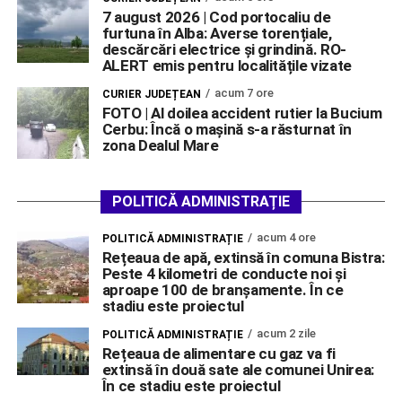
7 august 2026 | Cod portocaliu de
furtuna în Alba: Averse torențiale,
descărcări electrice și grindină. RO-
ALERT emis pentru localitățile vizate
acum 7 ore
CURIER JUDEȚEAN
FOTO | Al doilea accident rutier la Bucium
Cerbu: Încă o mașină s-a răsturnat în
zona Dealul Mare
POLITICĂ ADMINISTRAȚIE
acum 4 ore
POLITICĂ ADMINISTRAȚIE
Rețeaua de apă, extinsă în comuna Bistra:
Peste 4 kilometri de conducte noi și
aproape 100 de branșamente. În ce
stadiu este proiectul
acum 2 zile
POLITICĂ ADMINISTRAȚIE
Rețeaua de alimentare cu gaz va fi
extinsă în două sate ale comunei Unirea:
În ce stadiu este proiectul