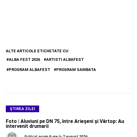
ALTE ARTICOLE ETICHETATE CU:
ALBA FEST 2026
ARTISTI ALBAFEST
PROGRAM ALBAFEST
PROGRAM SAMBATA
ŞTIREA ZILEI
Foto | Aluviuni pe DN 75, între Arieșeni și Vârtop: Au
intervenit drumarii
Publicat
acum 9 ore
în
7 august 2026