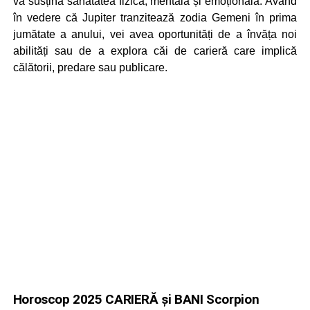
vă susțină sănătatea fizică, mentală și emoțională. Având
în vedere că Jupiter tranzitează zodia Gemeni în prima
jumătate a anului, vei avea oportunități de a învăța noi
abilități sau de a explora căi de carieră care implică
călătorii, predare sau publicare.
Horoscop 2025 CARIERĂ și BANI Scorpion