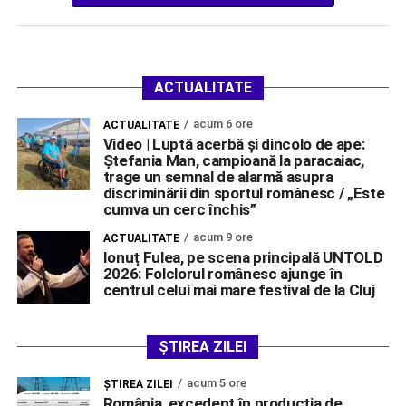
ACTUALITATE
acum 6 ore
ACTUALITATE
Video | Luptă acerbă și dincolo de ape:
Ștefania Man, campioană la paracaiac,
trage un semnal de alarmă asupra
discriminării din sportul românesc / „Este
cumva un cerc închis”
acum 9 ore
ACTUALITATE
Ionuț Fulea, pe scena principală UNTOLD
2026: Folclorul românesc ajunge în
centrul celui mai mare festival de la Cluj
ȘTIREA ZILEI
acum 5 ore
ŞTIREA ZILEI
România, excedent în producția de