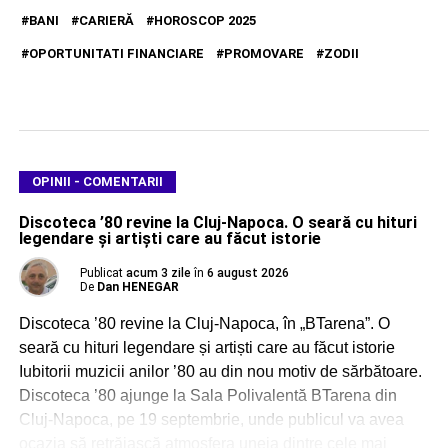
BANI
CARIERĂ
HOROSCOP 2025
OPORTUNITATI FINANCIARE
PROMOVARE
ZODII
OPINII - COMENTARII
Discoteca ’80 revine la Cluj-Napoca. O seară cu hituri
legendare și artiști care au făcut istorie
Publicat
acum 3 zile
în
6 august 2026
De
Dan HENEGAR
Discoteca ’80 revine la Cluj-Napoca, în „BTarena”. O
seară cu hituri legendare și artiști care au făcut istorie
Iubitorii muzicii anilor ’80 au din nou motiv de sărbătoare.
Discoteca ’80 ajunge la Sala Polivalentă BTarena din
Cluj-Napoca, pe 19 septembrie, unde publicul va avea
ocazia să retrăiască atmosfera uneia dintre cele mai