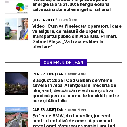
energie la ora 21.00: Energia eoliană
salvează sistemul energetic național!
acum 8 ore
ŞTIREA ZILEI
Video | Cum va fi selectat operatorul care
va asigura, ca măsură de urgență,
transportul public din Alba Iulia. Primarul
Gabriel Pleșa: „Va fi acces liber la
ofertare”
CURIER JUDEȚEAN
acum 4 ore
CURIER JUDEȚEAN
8 august 2026 | Cod Galben de vreme
severă în Alba: Atenționare imediată de
ploi, vânt, descărcări electrice și chiar
grindină pentru mai multe localități, între
care și Alba Iulia
acum 6 ore
CURIER JUDEȚEAN
Șofer de BMW, din Lancrăm, judecat
pentru tentativă de omor: A provocat
intenționat răsturnarea mașinii unui alt