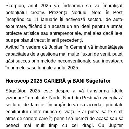
Scorpion, anul 2025 vă îndeamnă să vă îmbrățișați
potențialul creativ. Prezența Nodului Nord în Pești
începând cu 11 ianuarie îți activează sectorul de auto-
exprimare, făcând din acesta un an ideal pentru a urmări
proiecte artistice sau antreprenoriale, mai ales dacă le-ai
pus pe planul trecut în anii precedenți.
Având în vedere că Jupiter în Gemeni vă îmbunătățește
capacitatea de a gestiona mai multe fluxuri de venit, puteți
găsi succes prin metode neconvenționale sau inovatoare
în primele șase luni ale anului 2025.
Horoscop 2025 CARIERĂ și BANI Săgetător
Săgetător, 2025 este despre a vă transforma ideile
vizionare în realitate. Nodul Nord din Pești vă evidențiază
sectorul de familie, încurajându-vă să acordați prioritate
echilibrului dintre muncă și viață. S-ar putea să te simți
atras de cariere care îți permit să lucrezi de acasă sau să
petreci mai mult timp cu cei dragi. Cu Jupiter,