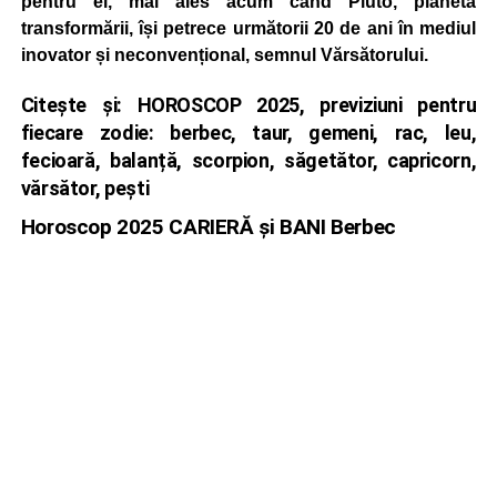
pentru ei, mai ales acum când Pluto, planeta
transformării, își petrece următorii 20 de ani în mediul
inovator și neconvențional, semnul Vărsătorului.
Citește și:
HOROSCOP 2025, previziuni pentru
fiecare zodie: berbec, taur, gemeni, rac, leu,
fecioară, balanță, scorpion, săgetător, capricorn,
vărsător, pești
Horoscop 2025 CARIERĂ și BANI Berbec