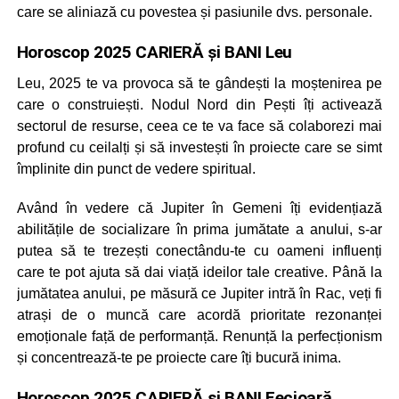
care se aliniază cu povestea și pasiunile dvs. personale.
Horoscop 2025 CARIERĂ și BANI Leu
Leu, 2025 te va provoca să te gândești la moștenirea pe
care o construiești. Nodul Nord din Pești îți activează
sectorul de resurse, ceea ce te va face să colaborezi mai
profund cu ceilalți și să investești în proiecte care se simt
împlinite din punct de vedere spiritual.
Având în vedere că Jupiter în Gemeni îți evidențiază
abilitățile de socializare în prima jumătate a anului, s-ar
putea să te trezești conectându-te cu oameni influenți
care te pot ajuta să dai viață ideilor tale creative. Până la
jumătatea anului, pe măsură ce Jupiter intră în Rac, veți fi
atrași de o muncă care acordă prioritate rezonanței
emoționale față de performanță. Renunță la perfecționism
și concentrează-te pe proiecte care îți bucură inima.
Horoscop 2025 CARIERĂ și BANI Fecioară