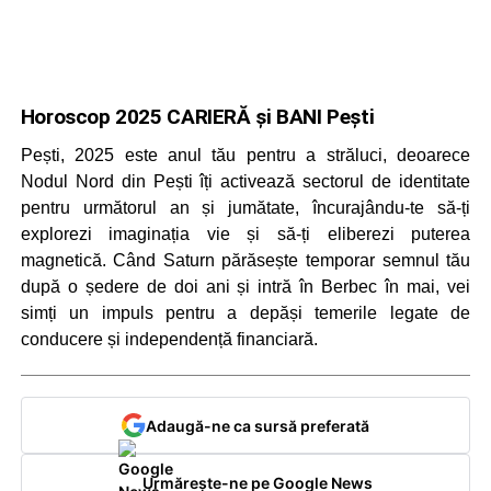
Horoscop 2025 CARIERĂ și BANI Pești
Pești, 2025 este anul tău pentru a străluci, deoarece
Nodul Nord din Pești îți activează sectorul de identitate
pentru următorul an și jumătate, încurajându-te să-ți
explorezi imaginația vie și să-ți eliberezi puterea
magnetică. Când Saturn părăsește temporar semnul tău
după o ședere de doi ani și intră în Berbec în mai, vei
simți un impuls pentru a depăși temerile legate de
conducere și independență financiară.
Adaugă-ne ca sursă preferată
Urmărește-ne pe Google News