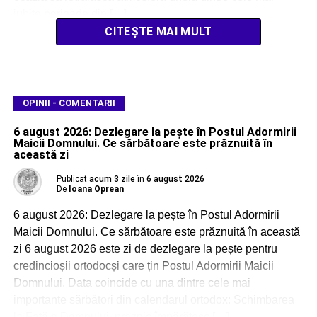
iubite perioade din […]
CITEȘTE MAI MULT
OPINII - COMENTARII
6 august 2026: Dezlegare la pește în Postul Adormirii
Maicii Domnului. Ce sărbătoare este prăznuită în
această zi
Publicat
acum 3 zile
în
6 august 2026
De
Ioana Oprean
6 august 2026: Dezlegare la pește în Postul Adormirii
Maicii Domnului. Ce sărbătoare este prăznuită în această
zi 6 august 2026 este zi de dezlegare la pește pentru
credincioșii ortodocși care țin Postul Adormirii Maicii
Domnului. Data coincide cu una dintre cele mai
importante sărbători din calendarul ortodox: Schimbarea
la Față a Domnului, praznic împărătesc […]