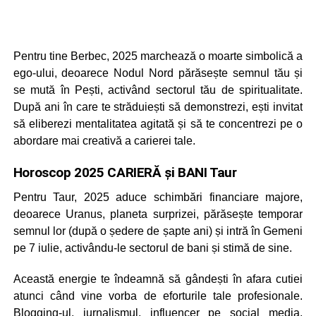
Pentru tine Berbec, 2025 marchează o moarte simbolică a
ego-ului, deoarece Nodul Nord părăsește semnul tău și
se mută în Pești, activând sectorul tău de spiritualitate.
După ani în care te străduiești să demonstrezi, ești invitat
să eliberezi mentalitatea agitată și să te concentrezi pe o
abordare mai creativă a carierei tale.
Horoscop 2025 CARIERĂ și BANI Taur
Pentru Taur, 2025 aduce schimbări financiare majore,
deoarece Uranus, planeta surprizei, părăsește temporar
semnul lor (după o ședere de șapte ani) și intră în Gemeni
pe 7 iulie, activându-le sectorul de bani și stimă de sine.
Această energie te îndeamnă să gândești în afara cutiei
atunci când vine vorba de eforturile tale profesionale.
Blogging-ul, jurnalismul, influencer pe social media,