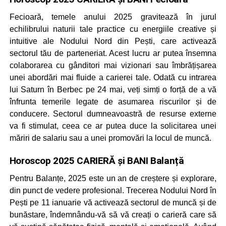
Fecioară, temele anului 2025 gravitează în jurul
echilibrului naturii tale practice cu energiile creative și
intuitive ale Nodului Nord din Pești, care activează
sectorul tău de parteneriat. Acest lucru ar putea însemna
colaborarea cu gânditori mai vizionari sau îmbrățișarea
unei abordări mai fluide a carierei tale. Odată cu intrarea
lui Saturn în Berbec pe 24 mai, veți simți o forță de a vă
înfrunta temerile legate de asumarea riscurilor și de
conducere. Sectorul dumneavoastră de resurse externe
va fi stimulat, ceea ce ar putea duce la solicitarea unei
măriri de salariu sau a unei promovări la locul de muncă.
Horoscop 2025 CARIERĂ și BANI Balanță
Pentru Balanțe, 2025 este un an de creștere și explorare,
din punct de vedere profesional. Trecerea Nodului Nord în
Pești pe 11 ianuarie vă activează sectorul de muncă și de
bunăstare, îndemnându-vă să vă creați o carieră care să