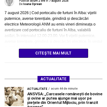
Publicat
acum 2 ore
în
7 august 2026
De
Ioana Oprean
7 august 2026 | Cod portocaliu de furtuni în Alba: vijelii
puternice, averse torențiale, grindină și descărcări
electrice Meteorologii ANM au emis vineri dimineața o
avertizare cod portocaliu de furtuni în Alba, valabilă
astăzi, în intervalul 12.00-23.00. Vor fi vijelii puternice,
averse torențiale, grindină și descărcări electrice. În vestul
si sudul județului Alba vor fi […]
CITEȘTE MAI MULT
ACTUALITATE
acum 44 de minute
ACTUALITATE
ANSVSA: ,,Carcasele românești de bovine
și ovine ar putea ajunge mai ușor pe
piețele din Orientul Mijlociu, prin tranzit
turcesc”