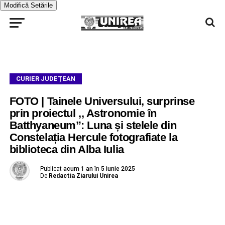
Modifică Setările
CURIER JUDEȚEAN
FOTO | Tainele Universului, surprinse
prin proiectul ,, Astronomie în
Batthyaneum”: Luna și stelele din
Constelația Hercule fotografiate la
biblioteca din Alba Iulia
Publicat
acum 1 an
în
5 iunie 2025
De
Redactia Ziarului Unirea