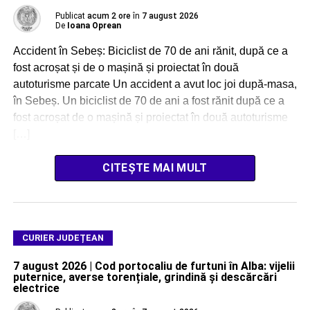
Publicat
acum 2 ore
în
7 august 2026
De
Ioana Oprean
Accident în Sebeș: Biciclist de 70 de ani rănit, după ce a
fost acroșat și de o mașină și proiectat în două
autoturisme parcate Un accident a avut loc joi după-masa,
în Sebeș. Un biciclist de 70 de ani a fost rănit după ce a
fost acroșat de o mașină și proiectat în două autoturisme
[…]
CITEȘTE MAI MULT
CURIER JUDEȚEAN
7 august 2026 | Cod portocaliu de furtuni în Alba: vijelii
puternice, averse torențiale, grindină și descărcări
electrice