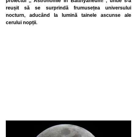
proiectul ,, Astronomie în Batthyaneum!”, unde s-a
reușit să se surprindă frumusețea universului
nocturn, aducând la lumină tainele ascunse ale
cerului nopții.