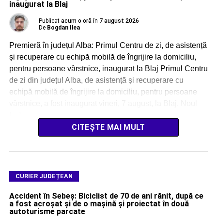
inaugurat la Blaj
Publicat
acum o oră
în
7 august 2026
De
Bogdan Ilea
Premieră în județul Alba: Primul Centru de zi, de asistență
și recuperare cu echipă mobilă de îngrijire la domiciliu,
pentru persoane vârstnice, inaugurat la Blaj Primul Centru
de zi din județul Alba, de asistență și recuperare cu
echipă mobilă de îngrijire la domiciliu, pentru persoane
vârstnice, a fost inaugurat vineri, 7 august, la Blaj. Noul
[…]
CITEȘTE MAI MULT
CURIER JUDEȚEAN
Accident în Sebeș: Biciclist de 70 de ani rănit, după ce
a fost acroșat și de o mașină și proiectat în două
autoturisme parcate