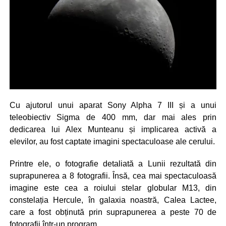
Cu ajutorul unui aparat Sony Alpha 7 III și a unui
teleobiectiv Sigma de 400 mm, dar mai ales prin
dedicarea lui Alex Munteanu și implicarea activă a
elevilor, au fost captate imagini spectaculoase ale cerului.
Printre ele, o fotografie detaliată a Lunii rezultată din
suprapunerea a 8 fotografii. Însă, cea mai spectaculoasă
imagine este cea a roiului stelar globular M13, din
constelația Hercule, în galaxia noastră, Calea Lactee,
care a fost obținută prin suprapunerea a peste 70 de
fotografii într-un program.