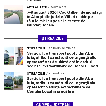
acum o oră
ACTUALITATE
7-8 august 2026 | Cod Galben de inundații
în Alba și alte județe: Viituri rapide pe
râurile mici cu posibile efecte de
inundații locale
ȘTIREA ZILEI
acum 35 de minute
ŞTIREA ZILEI
Serviciul de transport public din Alba
Iulia, atribuit ca măsură de urgență altui
operator! Vot de ultimă oră în cadrul
ședinței extraordinare de Consiliu Local
acum 4 ore
ŞTIREA ZILEI
Serviciul de transport public din Alba
Iulia, atribuit ca măsură de urgență altui
operator? Ședință extraordinară de
Consiliu Local în pregătire
CURIER JUDEȚEAN