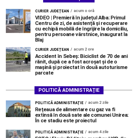
acum o oră
CURIER JUDEȚEAN
VIDEO | Premieră în județul Alba: Primul
Centru de zi, de asistență și recuperare
cu echipă mobilă de îngrijire la domiciliu,
pentru persoane vârstnice, inaugurat la
Blaj
acum 2 ore
CURIER JUDEȚEAN
Accident în Sebeș: Biciclist de 70 de ani
rănit, după ce a fost acroșat și de o
mașină și proiectat în două autoturisme
parcate
POLITICĂ ADMINISTRAȚIE
acum 2 zile
POLITICĂ ADMINISTRAȚIE
Rețeaua de alimentare cu gaz va fi
extinsă în două sate ale comunei Unirea:
În ce stadiu este proiectul
acum 4 zile
POLITICĂ ADMINISTRAȚIE