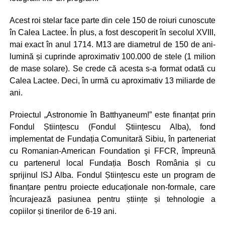
Acest roi stelar face parte din cele 150 de roiuri cunoscute
în Calea Lactee. În plus, a fost descoperit în secolul XVIII,
mai exact în anul 1714. M13 are diametrul de 150 de ani-
lumină și cuprinde aproximativ 100.000 de stele (1 milion
de mase solare). Se crede că acesta s-a format odată cu
Calea Lactee. Deci, în urmă cu aproximativ 13 miliarde de
ani.
Proiectul „Astronomie în Batthyaneum!” este finanțat prin
Fondul Științescu (Fondul Științescu Alba), fond
implementat de Fundația Comunitară Sibiu, în parteneriat
cu Romanian-American Foundation şi FFCR, împreună
cu partenerul local Fundația Bosch România și cu
sprijinul ISJ Alba. Fondul Științescu este un program de
finanțare pentru proiecte educaționale non-formale, care
încurajează pasiunea pentru științe și tehnologie a
copiilor și tinerilor de 6-19 ani.