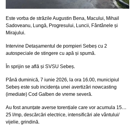
Este vorba de străzile Augustin Bena, Macului, Mihail
Sadoveanu, Lungă, Progresului, Luncii, Fântânele și
Mirajului.
Intervine Detașamentul de pompieri Sebeș cu 2
autospeciale de stingere cu apă și spumă.
În sprijin se află și SVSU Sebeș.
Până duminică, 7 iunie 2026, la ora 16.00, municipiul
Sebeș este sub incidența unei avertizări nowcasting
(imediate) Cod Galben de vreme severă.
Au fost anunțate averse torențiale care vor acumula 15…
25 l/mp, descărcări electrice, intensificări ale vântului/
vijelie, grindină.