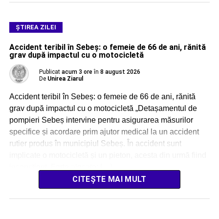
ŞTIREA ZILEI
Accident teribil în Sebeș: o femeie de 66 de ani, rănită
grav după impactul cu o motocicletă
Publicat
acum 3 ore
în
8 august 2026
De
Unirea Ziarul
Accident teribil în Sebeș: o femeie de 66 de ani, rănită
grav după impactul cu o motocicletă „Detașamentul de
pompieri Sebeș intervine pentru asigurarea măsurilor
specifice și acordare prim ajutor medical la un accident
rutier produs în municipiul Sebeș. În accident sunt
implicate o motocicletă și un pieton, acesta din urmă fiind
inconștient. Forțe alocate: […]
CITEȘTE MAI MULT