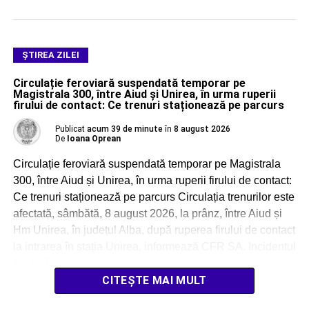
ŞTIREA ZILEI
Circulație feroviară suspendată temporar pe
Magistrala 300, între Aiud și Unirea, în urma ruperii
firului de contact: Ce trenuri staționează pe parcurs
Publicat
acum 39 de minute
în
8 august 2026
De
Ioana Oprean
Circulație feroviară suspendată temporar pe Magistrala
300, între Aiud și Unirea, în urma ruperii firului de contact:
Ce trenuri staționează pe parcurs Circulația trenurilor este
afectată, sâmbătă, 8 august 2026, la prânz, între Aiud și
Hm Unirea, în județul Alba, după ruperea firului de contact
la intrarea în stația Unirea, informează CFR SA. Incidentul
s-a […]
CITEȘTE MAI MULT