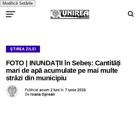
Modifică Setările
ŞTIREA ZILEI
FOTO | INUNDAȚII în Sebeș: Cantități
mari de apă acumulate pe mai multe
străzi din municipiu
Publicat
acum 2 luni
în
7 iunie 2026
De
Ioana Oprean