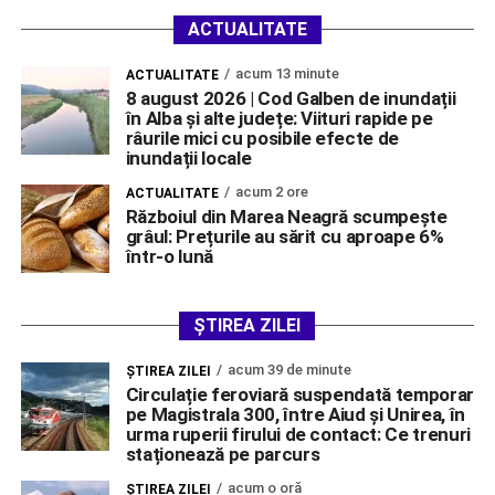
ACTUALITATE
acum 13 minute
ACTUALITATE
8 august 2026 | Cod Galben de inundații
în Alba și alte județe: Viituri rapide pe
râurile mici cu posibile efecte de
inundații locale
acum 2 ore
ACTUALITATE
Războiul din Marea Neagră scumpește
grâul: Prețurile au sărit cu aproape 6%
într-o lună
ȘTIREA ZILEI
acum 39 de minute
ŞTIREA ZILEI
Circulație feroviară suspendată temporar
pe Magistrala 300, între Aiud și Unirea, în
urma ruperii firului de contact: Ce trenuri
staționează pe parcurs
acum o oră
ŞTIREA ZILEI