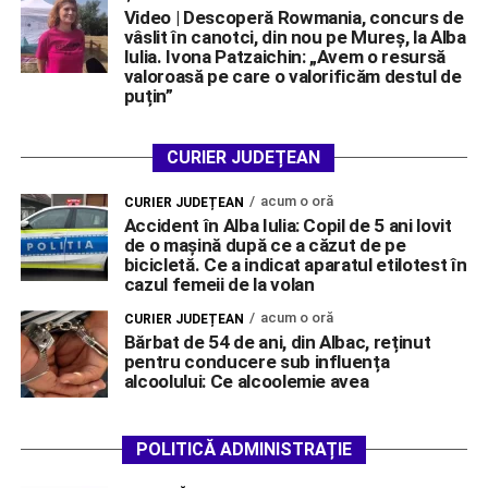
Video | Descoperă Rowmania, concurs de
vâslit în canotci, din nou pe Mureș, la Alba
Iulia. Ivona Patzaichin: „Avem o resursă
valoroasă pe care o valorificăm destul de
puțin”
CURIER JUDEȚEAN
acum o oră
CURIER JUDEȚEAN
Accident în Alba Iulia: Copil de 5 ani lovit
de o mașină după ce a căzut de pe
bicicletă. Ce a indicat aparatul etilotest în
cazul femeii de la volan
acum o oră
CURIER JUDEȚEAN
Bărbat de 54 de ani, din Albac, reținut
pentru conducere sub influența
alcoolului: Ce alcoolemie avea
POLITICĂ ADMINISTRAȚIE