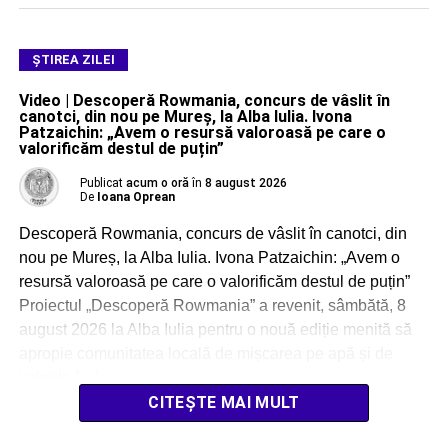
ŞTIREA ZILEI
Video | Descoperă Rowmania, concurs de vâslit în
canotci, din nou pe Mureș, la Alba Iulia. Ivona
Patzaichin: „Avem o resursă valoroasă pe care o
valorificăm destul de puțin”
Publicat
acum o oră
în
8 august 2026
De
Ioana Oprean
Descoperă Rowmania, concurs de vâslit în canotci, din
nou pe Mureș, la Alba Iulia. Ivona Patzaichin: „Avem o
resursă valoroasă pe care o valorificăm destul de puțin”
Proiectul „Descoperă Rowmania” a revenit, sâmbătă, 8
august 2026 la Alba Iulia pentru o nouă ediție menită să
apropie comunitatea locală de mișcarea pe apă și de
valorile […]
CITEȘTE MAI MULT