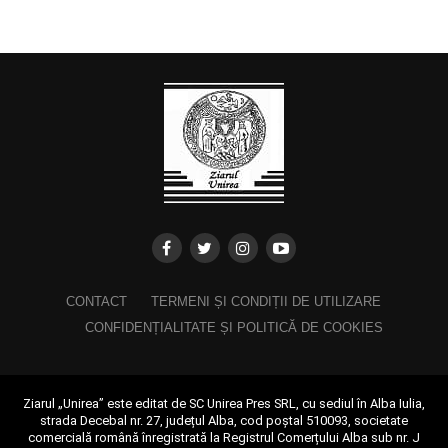
CONTACT
TERMENI ȘI CONDIȚII DE UTILIZARE
CONFIDENȚIALITATE ȘI POLITICĂ DE COOKIES
Ziarul „Unirea” este editat de SC Unirea Pres SRL, cu sediul în Alba Iulia,
strada Decebal nr. 27, județul Alba, cod poștal 510093, societate
comercială română înregistrată la Registrul Comerțului Alba sub nr. J