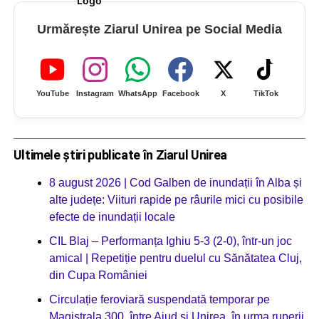
Urmărește Ziarul Unirea pe Social Media
YouTube
Instagram
WhatsApp
Facebook
X
TikTok
Ultimele știri publicate în Ziarul Unirea
8 august 2026 | Cod Galben de inundații în Alba și
alte județe: Viituri rapide pe râurile mici cu posibile
efecte de inundații locale
CIL Blaj – Performanța Ighiu 5-3 (2-0), într-un joc
amical | Repetiție pentru duelul cu Sănătatea Cluj,
din Cupa României
Circulație feroviară suspendată temporar pe
Magistrala 300, între Aiud și Unirea, în urma ruperii