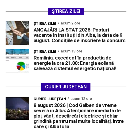
ȘTIREA ZILEI
acum 2 ore
ŞTIREA ZILEI
ANGAJĂRI LA STAT 2026: Posturi
vacante în instituții din Alba, la data de 9
august. Condițiile de înscriere la concurs
acum 13 ore
ŞTIREA ZILEI
România, excedent în producția de
energie la ora 21.00: Energia eoliană
salvează sistemul energetic național!
CURIER JUDEȚEAN
acum 12 ore
CURIER JUDEȚEAN
8 august 2026 | Cod Galben de vreme
severă în Alba: Atenționare imediată de
ploi, vânt, descărcări electrice și chiar
grindină pentru mai multe localități, între
care și Alba Iulia