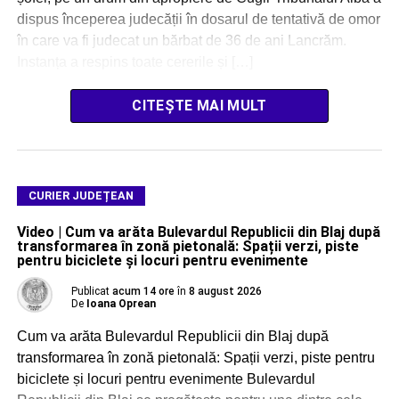
dispus începerea judecății în dosarul de tentativă de omor
în care va fi judecat un bărbat de 36 de ani Lancrăm.
Instanța a respins toate cererile și […]
CITEȘTE MAI MULT
CURIER JUDEȚEAN
Video | Cum va arăta Bulevardul Republicii din Blaj după
transformarea în zonă pietonală: Spații verzi, piste
pentru biciclete și locuri pentru evenimente
Publicat
acum 14 ore
în
8 august 2026
De
Ioana Oprean
Cum va arăta Bulevardul Republicii din Blaj după
transformarea în zonă pietonală: Spații verzi, piste pentru
biciclete și locuri pentru evenimente Bulevardul