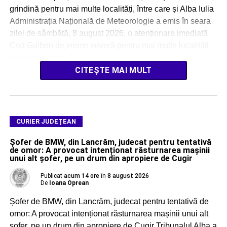
grindină pentru mai multe localități, între care și Alba Iulia
Administrația Națională de Meteorologie a emis în seara
zilei de sâmbătă, 8 august 2026, o atenționare imediată
Cod Galben de vreme severă pentru mai multe localități
din județul Alba, […]
CITEȘTE MAI MULT
CURIER JUDEȚEAN
Șofer de BMW, din Lancrăm, judecat pentru tentativă
de omor: A provocat intenționat răsturnarea mașinii
unui alt șofer, pe un drum din apropiere de Cugir
Publicat
acum 14 ore
în
8 august 2026
De
Ioana Oprean
Șofer de BMW, din Lancrăm, judecat pentru tentativă de
omor: A provocat intenționat răsturnarea mașinii unui alt
șofer, pe un drum din apropiere de Cugir Tribunalul Alba a