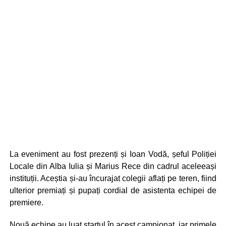
La eveniment au fost prezenți și Ioan Vodă, șeful Poliției
Locale din Alba Iulia și Marius Rece din cadrul aceleeași
instituții. Aceștia și-au încurajat colegii aflați pe teren, fiind
ulterior premiați și pupați cordial de asistenta echipei de
premiere.
Nouă echipe au luat startul în acest campionat, iar primele