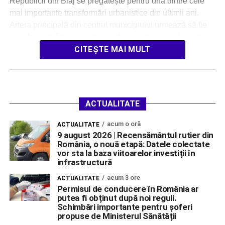
Republicii din Blaj se pregătește pentru una dintre cele
mai importante transformări urbanistice din ultimii ani.
Artera principală din centrul municipiului urmează să fie
transformată într-un spațiu predominant pietonal, printr-un
proiect estimat la […]
CITEȘTE MAI MULT
ACTUALITATE
acum o oră
ACTUALITATE
9 august 2026 | Recensământul rutier din
România, o nouă etapă: Datele colectate
vor sta la baza viitoarelor investiții în
infrastructură
acum 3 ore
ACTUALITATE
Permisul de conducere în România ar
putea fi obținut după noi reguli.
Schimbări importante pentru șoferi
propuse de Ministerul Sănătății