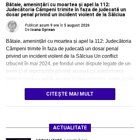
Bătaie, amenințări cu moartea și apel la 112:
Judecătoria Câmpeni trimite în faza de judecată un
dosar penal privind un incident violent de la Sălciua
Publicat
acum 9 ore
în
5 august 2026
De
Ioana Oprean
Bătaie, amenințări cu moartea și apel la 112: Judecătoria
Câmpeni trimite în faza de judecată un dosar penal
privind un incident violent de la Sălciua Un conflict
izbucnit în mai 2024, pe fondul unei dispute legate de un
teren și al reproșurilor privind accesul cu autoturismul
printr-o zonă cu iarbă, ajunge în fața instanței. Judecătoria
[…]
CITEȘTE MAI MULT
ACTUALITATE