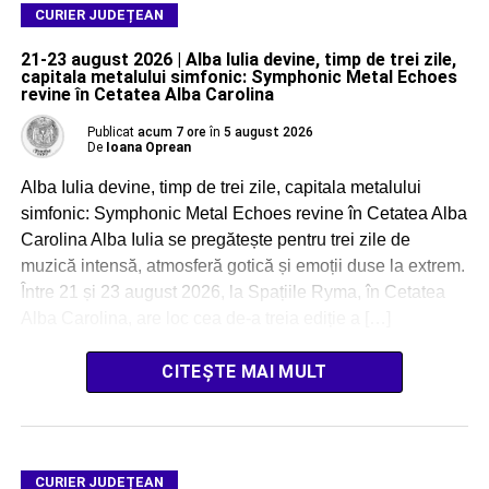
CURIER JUDEȚEAN
21-23 august 2026 | Alba Iulia devine, timp de trei zile,
capitala metalului simfonic: Symphonic Metal Echoes
revine în Cetatea Alba Carolina
Publicat
acum 7 ore
în
5 august 2026
De
Ioana Oprean
Alba Iulia devine, timp de trei zile, capitala metalului
simfonic: Symphonic Metal Echoes revine în Cetatea Alba
Carolina Alba Iulia se pregătește pentru trei zile de
muzică intensă, atmosferă gotică și emoții duse la extrem.
Între 21 și 23 august 2026, la Spațiile Ryma, în Cetatea
Alba Carolina, are loc cea de-a treia ediție a […]
CITEȘTE MAI MULT
CURIER JUDEȚEAN