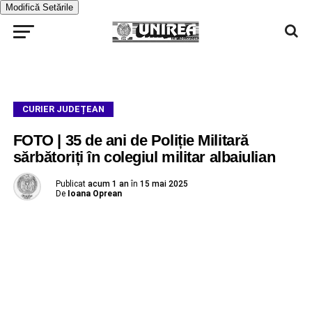
Modifică Setările
CURIER JUDEȚEAN
FOTO | 35 de ani de Poliție Militară
sărbătoriți în colegiul militar albaiulian
Publicat
acum 1 an
în
15 mai 2025
De
Ioana Oprean