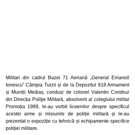
Militari din cadrul Bazei 71 Aeriană „General Emanoil
Ionescu” Câmpia Turzii și de la Depozitul 918 Armament
și Muniții Mediaș, conduși de colonel Valentin Condruz
din Direcția Poliţie Militară, absolvent al colegiului militar
Promoția 1989, le-au vorbit liceenilor despre specificul
acestei arme și misiunile de poliție militară și le-au
prezentat o expoziție cu tehnică și echipamente specifice
poliției militare.