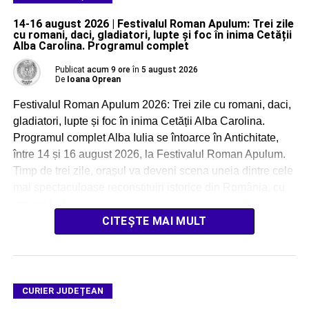
14-16 august 2026 | Festivalul Roman Apulum: Trei zile
cu romani, daci, gladiatori, lupte și foc în inima Cetății
Alba Carolina. Programul complet
Publicat
acum 9 ore
în
5 august 2026
De
Ioana Oprean
Festivalul Roman Apulum 2026: Trei zile cu romani, daci,
gladiatori, lupte și foc în inima Cetății Alba Carolina.
Programul complet Alba Iulia se întoarce în Antichitate,
între 14 și 16 august 2026, la Festivalul Roman Apulum.
Timp de trei zile, orașul va deveni scena uneia dintre cele
mai spectaculoase reconstituiri istorice din România, cu
legiuni […]
CITEȘTE MAI MULT
CURIER JUDEȚEAN