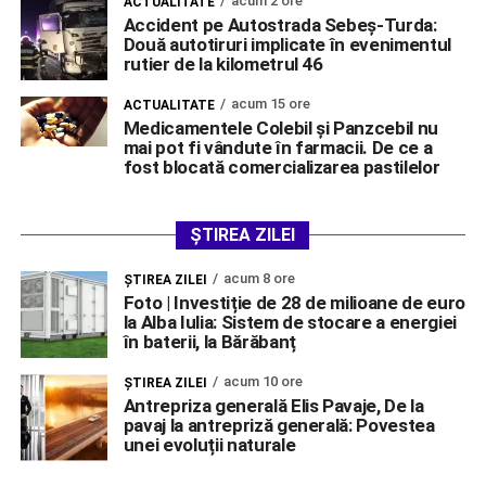
acum 2 ore
ACTUALITATE
Accident pe Autostrada Sebeș-Turda:
Două autotiruri implicate în evenimentul
rutier de la kilometrul 46
acum 15 ore
ACTUALITATE
Medicamentele Colebil și Panzcebil nu
mai pot fi vândute în farmacii. De ce a
fost blocată comercializarea pastilelor
ȘTIREA ZILEI
acum 8 ore
ŞTIREA ZILEI
Foto | Investiție de 28 de milioane de euro
la Alba Iulia: Sistem de stocare a energiei
în baterii, la Bărăbanț
acum 10 ore
ŞTIREA ZILEI
Antrepriza generală Elis Pavaje, De la
pavaj la antrepriză generală: Povestea
unei evoluții naturale