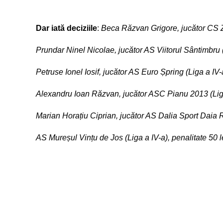
Dar iată deciziile
:
Beca Răzvan Grigore, jucător CS Zl
Prundar Ninel Nicolae, jucător AS Viitorul Sântimbru (
Petruse Ionel Iosif, jucător AS Euro Șpring (Liga a IV-
Alexandru Ioan Răzvan, jucător ASC Pianu 2013 (Liga 
Marian Horațiu Ciprian, jucător AS Dalia Sport Daia R
AS Mureșul Vințu de Jos (Liga a IV-a), penalitate 50 l