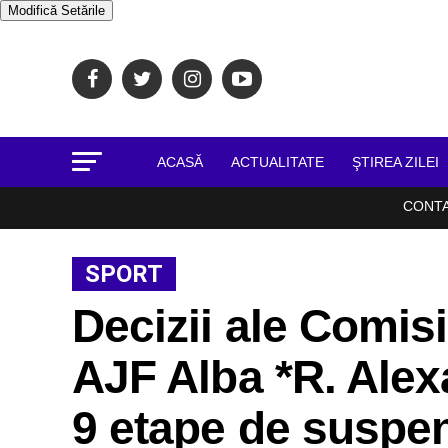
Modifică Setările
ACASĂ
ACTUALITATE
ŞTIREA ZILEI
CONT
SPORT
Decizii ale Comisi
AJF Alba *R. Ale
9 etape de suspe