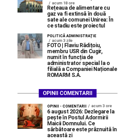
acum 18 ore
Rețeaua de alimentare cu
gaz va fi extinsă în două
sate ale comunei Unirea: În
ce stadiu este proiectul
POLITICĂ ADMINISTRAȚIE
acum 3 zile
FOTO | Flaviu Rădițoiu,
membru USR din Cugir,
numit în funcția de
administrator special la o
filială a Companiei Naționale
ROMARM S.A.
OPINII COMENTARII
acum 3 ore
OPINII - COMENTARII
6 august 2026: Dezlegare la
pește în Postul Adormirii
Maicii Domnului. Ce
sărbătoare este prăznuită în
această zi