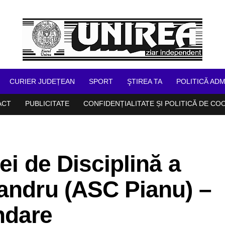
CURIER JUDEȚEAN
SPORT
ŞTIREA TA
POLITICĂ ADM
ACT
PUBLICITATE
CONFIDENȚIALITATE ȘI POLITICĂ DE CO
ei de Disciplină a
xandru (ASC Pianu) –
ndare