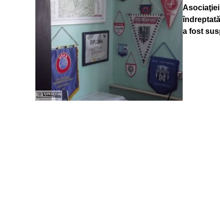
Asociaţiei
îndreptat
a fost su