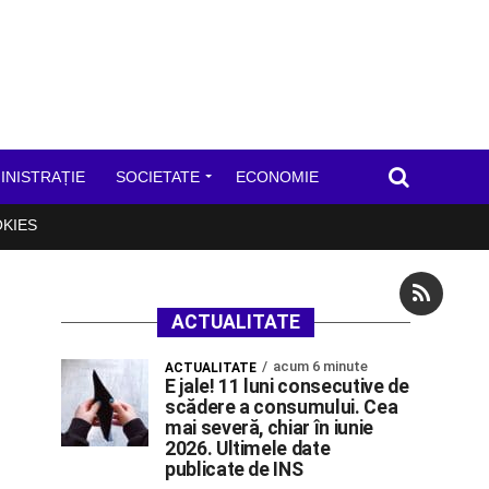
INISTRAȚIE
SOCIETATE
ECONOMIE
OKIES
ACTUALITATE
acum 6 minute
ACTUALITATE
E jale! 11 luni consecutive de
scădere a consumului. Cea
mai severă, chiar în iunie
2026. Ultimele date
publicate de INS