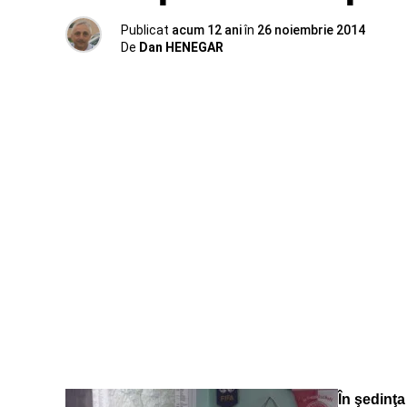
Publicat
acum 12 ani
în
26 noiembrie 2014
De
Dan HENEGAR
În şedinţ