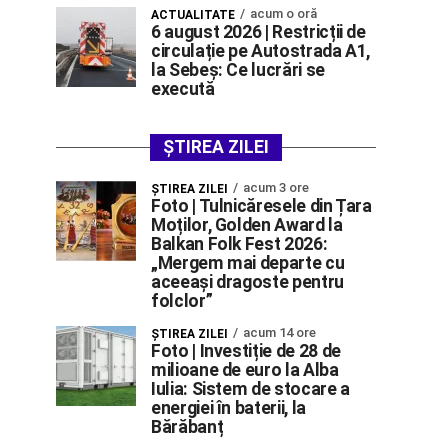
acum o oră
ACTUALITATE
6 august 2026 | Restricții de
circulație pe Autostrada A1,
la Sebeș: Ce lucrări se
execută
ȘTIREA ZILEI
acum 3 ore
ŞTIREA ZILEI
Foto | Tulnicăresele din Țara
Moților, Golden Award la
Balkan Folk Fest 2026:
„Mergem mai departe cu
aceeași dragoste pentru
folclor”
acum 14 ore
ŞTIREA ZILEI
Foto | Investiție de 28 de
milioane de euro la Alba
Iulia: Sistem de stocare a
energiei în baterii, la
Bărăbanț