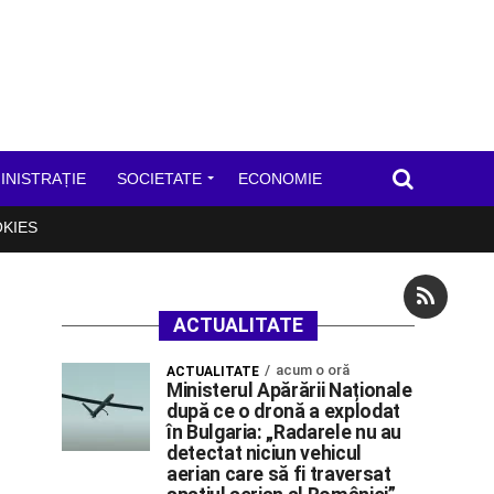
INISTRAȚIE
SOCIETATE
ECONOMIE
OKIES
ACTUALITATE
acum o oră
ACTUALITATE
Ministerul Apărării Naționale
după ce o dronă a explodat
în Bulgaria: „Radarele nu au
detectat niciun vehicul
aerian care să fi traversat