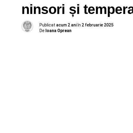
ninsori și temper
Publicat
acum 2 ani
în
2 februarie 2025
De
Ioana Oprean