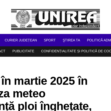
CURIER JUDEȚEAN
SPORT
ŞTIREA TA
POLITICĂ ADM
ACT
PUBLICITATE
CONFIDENȚIALITATE ȘI POLITICĂ DE CO
în martie 2025 în
za meteo
ă ploi înghețate,