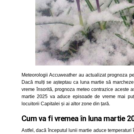
Meteorologii Accuweather au actualizat prognoza pen
Dacă mulți se așteptau ca luna martie să marcheze î
vreme însorită, prognoza meteo contrazice aceste aște
martie 2025 va aduce episoade de vreme mai puțin 
locuitorii Capitalei și ai altor zone din țară.
Cum va fi vremea în luna martie 2
Astfel, dacă începutul lunii martie aduce temperaturi î