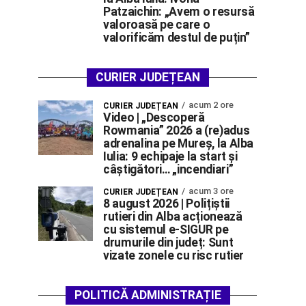
Patzaichin: „Avem o resursă
valoroasă pe care o
valorificăm destul de puțin”
CURIER JUDEȚEAN
acum 2 ore
CURIER JUDEȚEAN
Video | „Descoperă
Rowmania” 2026 a (re)adus
adrenalina pe Mureș, la Alba
Iulia: 9 echipaje la start și
câștigători… „incendiari”
acum 3 ore
CURIER JUDEȚEAN
8 august 2026 | Polițiștii
rutieri din Alba acționează
cu sistemul e-SIGUR pe
drumurile din județ: Sunt
vizate zonele cu risc rutier
POLITICĂ ADMINISTRAȚIE