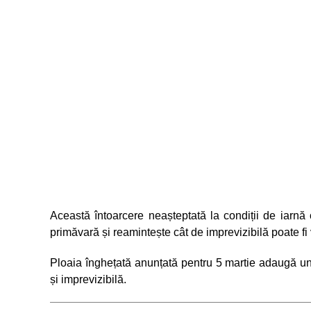
Această întoarcere neașteptată la condiții de iarnă
primăvară și reamintește cât de imprevizibilă poate f
Ploaia înghețată anunțată pentru 5 martie adaugă un
și imprevizibilă.