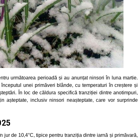
tru următoarea perioadă și au anunțat ninsori în luna martie.
nceputul unei primăveri blânde, cu temperaturi în creștere și
ptări. În loc de căldura specifică tranziției dintre anotimpuri,
așteptate, inclusiv ninsori neașteptate, care vor surprinde
025
n jur de 10,4°C, tipice pentru tranziția dintre iarnă și primăvară,