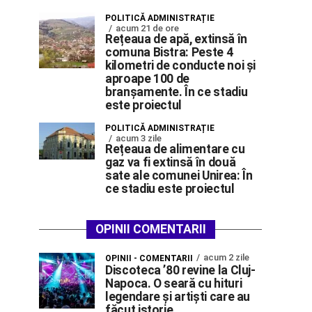
POLITICĂ ADMINISTRAȚIE
acum 21 de ore
Rețeaua de apă, extinsă în
comuna Bistra: Peste 4
kilometri de conducte noi și
aproape 100 de
branșamente. În ce stadiu
este proiectul
POLITICĂ ADMINISTRAȚIE
acum 3 zile
Rețeaua de alimentare cu
gaz va fi extinsă în două
sate ale comunei Unirea: În
ce stadiu este proiectul
OPINII COMENTARII
acum 2 zile
OPINII - COMENTARII
Discoteca ’80 revine la Cluj-
Napoca. O seară cu hituri
legendare și artiști care au
făcut istorie