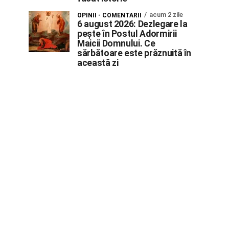
acum 2 zile
OPINII - COMENTARII
6 august 2026: Dezlegare la
pește în Postul Adormirii
Maicii Domnului. Ce
sărbătoare este prăznuită în
această zi