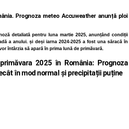
mânia. Prognoza meteo Accuweather anunță ploi
oză detaliată pentru luna martie 2025, anunțând condiții
dă a anului. și deși iarna 2024-2025 a fost una săracă în
vor întârzia să apară în prima lună de primăvară.
 primăvara 2025 în România: Prognoza
cât în mod normal și precipitații puține