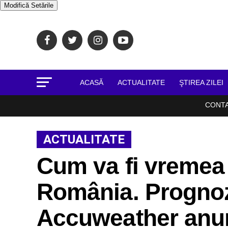
Modifică Setările
ACASĂ
ACTUALITATE
ŞTIREA ZILEI
CONT
ACTUALITATE
Cum va fi vremea 
România. Progno
Accuweather anunț