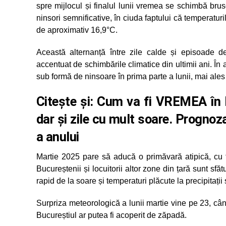
spre mijlocul și finalul lunii vremea se schimbă brus
ninsori semnificative, în ciuda faptului că temperaturil
de aproximativ 16,9°C.
Această alternanță între zile calde și episoade de
accentuat de schimbările climatice din ultimii ani. În 
sub formă de ninsoare în prima parte a lunii, mai ales
Citește și:
Cum va fi VREMEA în 
dar și zile cu mult soare. Progno
a anului
Martie 2025 pare să aducă o primăvară atipică, cu 
Bucureștenii și locuitorii altor zone din țară sunt sfă
rapid de la soare și temperaturi plăcute la precipitații ș
Surpriza meteorologică a lunii martie vine pe 23, când
Bucureștiul ar putea fi acoperit de zăpadă.