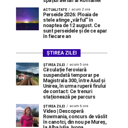
spațiul aerian al României”
acum 2 ore
ACTUALITATE
Perseide 2026: Ploaia de
stele atinge „vârful” în
noaptea de 12 august. Ce
sunt perseidele și de ce apar
în fiecare an
ȘTIREA ZILEI
acum 5 ore
ŞTIREA ZILEI
Circulație feroviară
suspendată temporar pe
Magistrala 300, între Aiud și
Unirea, în urma ruperii firului
de contact: Ce trenuri
staționează pe parcurs
acum 6 ore
ŞTIREA ZILEI
Video | Descoperă
Rowmania, concurs de vâslit
în canotci, din nou pe Mureș,
la Alba Iulia. Ivona