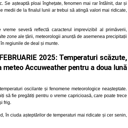
c. Se așteaptă ploai înghețate, fenomen mai rar întâlnit, dar și
e medii de la finalul lunii ar trebui să atingă valori mai ridicate,
 vreme severă reflectă caracterul imprevizibil al primăverii,
alte zone ale țării, meteorologii anunță de asemenea precipitații
 în regiunile de deal și munte.
FEBRUARIE 2025: Temperaturi scăzute,
za meteo Accuweather pentru a doua lună
temperaturi oscilante și fenomene meteorologice neașteptate.
tuiți să fie pregătiți pentru o vreme capricioasă, care poate trece
i frig.
, în ciuda așteptărilor de temperaturi mai ridicate și cer senin,