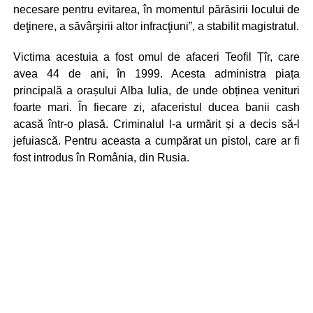
necesare pentru evitarea, în momentul părăsirii locului de
deţinere, a săvârşirii altor infracţiuni”, a stabilit magistratul.
Victima acestuia a fost omul de afaceri Teofil Țîr, care
avea 44 de ani, în 1999. Acesta administra piața
principală a orașului Alba Iulia, de unde obținea venituri
foarte mari. În fiecare zi, afaceristul ducea banii cash
acasă într-o plasă. Criminalul l-a urmărit și a decis să-l
jefuiască. Pentru aceasta a cumpărat un pistol, care ar fi
fost introdus în România, din Rusia.