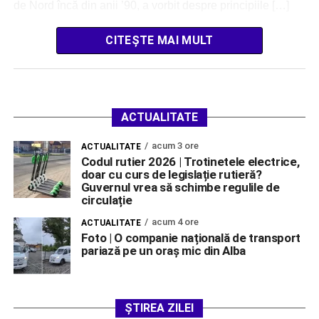
de Nord încă din anii ’90, a vorbit despre principiile […]
CITEȘTE MAI MULT
ACTUALITATE
acum 3 ore
ACTUALITATE
Codul rutier 2026 | Trotinetele electrice,
doar cu curs de legislație rutieră?
Guvernul vrea să schimbe regulile de
circulație
acum 4 ore
ACTUALITATE
Foto | O companie națională de transport
pariază pe un oraș mic din Alba
ȘTIREA ZILEI