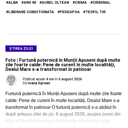
ALBA
ANII 90
AUREL OLTEAN
CRIMA
CRIMINAL
LIBERARE CONDITIONATA
PEDEAPSA
TEOFIL TIR
ŞTIREA ZILEI
Foto | Furtună puternică în Munții Apuseni după multe
zile foarte calde: Pene de curent în multe localități,
Dealul Mare s-a transformat în patinoar
Publicat
acum 4 ore
în
6 august 2026
De
Ioana Oprean
Furtună puternică în Munții Apuseni după multe zile foarte
calde: Pene de curent în multe localități, Dealul Mare s-a
transformat în patinoar O furtună puternică s-a abătut în
după amiaza zilei de joi, 6 august 2026, asupra zonei din
Alba a Munților Apuseni după multe zile foarte calde.
Vânt, ploaie torențială și, pe alocuri, grindină […]