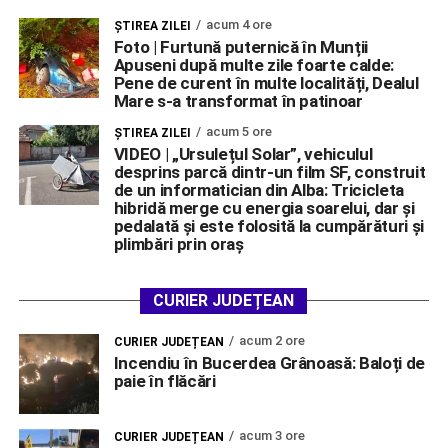
acum 4 ore
ŞTIREA ZILEI
Foto | Furtună puternică în Munții
Apuseni după multe zile foarte calde:
Pene de curent în multe localități, Dealul
Mare s-a transformat în patinoar
acum 5 ore
ŞTIREA ZILEI
VIDEO | „Ursulețul Solar”, vehiculul
desprins parcă dintr-un film SF, construit
de un informatician din Alba: Tricicleta
hibridă merge cu energia soarelui, dar și
pedalată și este folosită la cumpărături și
plimbări prin oraș
CURIER JUDEȚEAN
acum 2 ore
CURIER JUDEȚEAN
Incendiu în Bucerdea Grânoasă: Baloți de
paie în flăcări
acum 3 ore
CURIER JUDEȚEAN