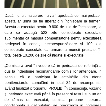
Dacă nici ultima cerere nu va fi aprobată, cel mai probabil
acesta ar urma să fie liberat din închisoare la termen.
Acesta a executat pentru 9.600 de zile de închisoare, la
care se adaugă 522 zile considerate executate
suplimentar ca măsură compensatorie pentru executarea
pedepsei în condiţii necorespunzătoare și 109 zile
considerate executate ca urmare a muncii prestate, în
total peste 10.200 de zile câștigate și executate.
„Comisia a avut în vedere că în perioada de referinţă a
dus la îndeplinire recomandările comisiilor anterioare, în
sensul că a participat la activităţile din oferta
penitenciarului cumulând în total 34 de recompense,
având finalizat programul PROLIB. În consecinţă, văzând
şi perioada executată până în prezent şi restul sub un an
de rămas de executat, comisia propune liberarea
condiţionată a deţinutului”, se precizează în hotărârea