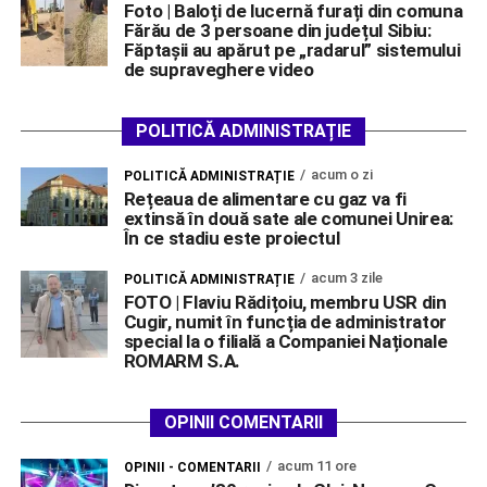
Foto | Baloți de lucernă furați din comuna
Fărău de 3 persoane din județul Sibiu:
Făptașii au apărut pe „radarul” sistemului
de supraveghere video
POLITICĂ ADMINISTRAȚIE
acum o zi
POLITICĂ ADMINISTRAȚIE
Rețeaua de alimentare cu gaz va fi
extinsă în două sate ale comunei Unirea:
În ce stadiu este proiectul
acum 3 zile
POLITICĂ ADMINISTRAȚIE
FOTO | Flaviu Rădițoiu, membru USR din
Cugir, numit în funcția de administrator
special la o filială a Companiei Naționale
ROMARM S.A.
OPINII COMENTARII
acum 11 ore
OPINII - COMENTARII