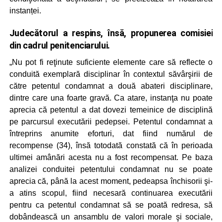
instanței.
Judecătorul a respins, însă, propunerea comisiei
din cadrul penitenciarului.
„Nu pot fi reţinute suficiente elemente care să reflecte o
conduită exemplară disciplinar în contextul săvârşirii de
către petentul condamnat a două abateri disciplinare,
dintre care una foarte gravă. Ca atare, instanţa nu poate
aprecia că petentul a dat dovezi temeinice de disciplină
pe parcursul executării pedepsei. Petentul condamnat a
întreprins anumite eforturi, dat fiind numărul de
recompense (34), însă totodată constată că în perioada
ultimei amânări acesta nu a fost recompensat. Pe baza
analizei conduitei petentului condamnat nu se poate
aprecia că, până la acest moment, pedeapsa închisorii şi-
a atins scopul, fiind necesară continuarea executării
pentru ca petentul condamnat să se poată redresa, să
dobândească un ansamblu de valori morale şi sociale,