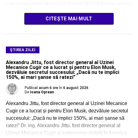
care poate părea desprinsă dintr-un film SF într-un proiect
cât se poate de […]
CITEȘTE MAI MULT
ŞTIREA ZILEI
Alexandru Jittu, fost director general al Uzinei
Mecanice Cugir ce a lucrat și pentru Elon Musk,
dezvăluie secretul succesului: „Dacă nu te implici
150%, ai mari șanse să ratezi”
Publicat
acum 6 ore
în
6 august 2026
De
Ioana Oprean
Alexandru Jittu, fost director general al Uzinei Mecanice
Cugir ce a lucrat și pentru Elon Musk, dezvăluie secretul
succesului: „Dacă nu te implici 150%, ai mari șanse să
ratezi” Dr. ing. Alexandru Jittu, fost director general al
Uzinei Mecanice Cugir și antreprenor stabilit în America