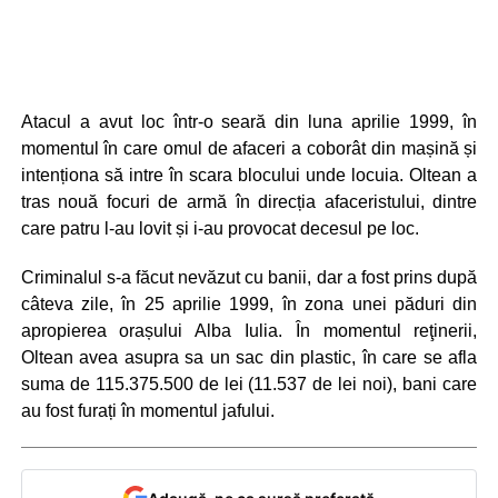
Atacul a avut loc într-o seară din luna aprilie 1999, în
momentul în care omul de afaceri a coborât din mașină și
intenționa să intre în scara blocului unde locuia. Oltean a
tras nouă focuri de armă în direcția afaceristului, dintre
care patru l-au lovit și i-au provocat decesul pe loc.
Criminalul s-a făcut nevăzut cu banii, dar a fost prins după
câteva zile, în 25 aprilie 1999, în zona unei păduri din
apropierea orașului Alba Iulia. În momentul reţinerii,
Oltean avea asupra sa un sac din plastic, în care se afla
suma de 115.375.500 de lei (11.537 de lei noi), bani care
au fost furați în momentul jafului.