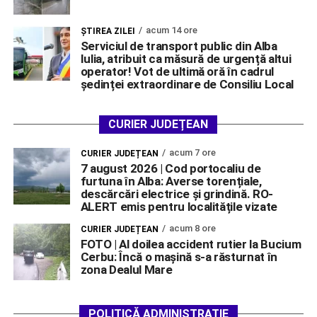
acum 14 ore
ŞTIREA ZILEI
Serviciul de transport public din Alba
Iulia, atribuit ca măsură de urgență altui
operator! Vot de ultimă oră în cadrul
ședinței extraordinare de Consiliu Local
CURIER JUDEȚEAN
acum 7 ore
CURIER JUDEȚEAN
7 august 2026 | Cod portocaliu de
furtuna în Alba: Averse torențiale,
descărcări electrice și grindină. RO-
ALERT emis pentru localitățile vizate
acum 8 ore
CURIER JUDEȚEAN
FOTO | Al doilea accident rutier la Bucium
Cerbu: Încă o mașină s-a răsturnat în
zona Dealul Mare
POLITICĂ ADMINISTRAȚIE