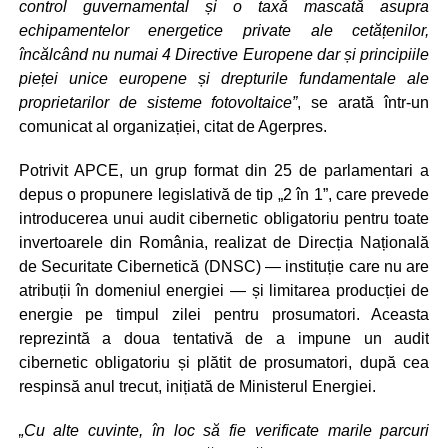
control guvernamental și o taxă mascată asupra
echipamentelor energetice private ale cetățenilor,
încălcând nu numai 4 Directive Europene dar și principiile
pieței unice europene și drepturile fundamentale ale
proprietarilor de sisteme fotovoltaice”
, se arată într-un
comunicat al organizației, citat de Agerpres.
Potrivit APCE, un grup format din 25 de parlamentari a
depus o propunere legislativă de tip „2 în 1”, care prevede
introducerea unui audit cibernetic obligatoriu pentru toate
invertoarele din România, realizat de Direcția Națională
de Securitate Cibernetică (DNSC) — instituție care nu are
atribuții în domeniul energiei — și limitarea producției de
energie pe timpul zilei pentru prosumatori. Aceasta
reprezintă a doua tentativă de a impune un audit
cibernetic obligatoriu și plătit de prosumatori, după cea
respinsă anul trecut, inițiată de Ministerul Energiei.
„Cu alte cuvinte, în loc să fie verificate marile parcuri