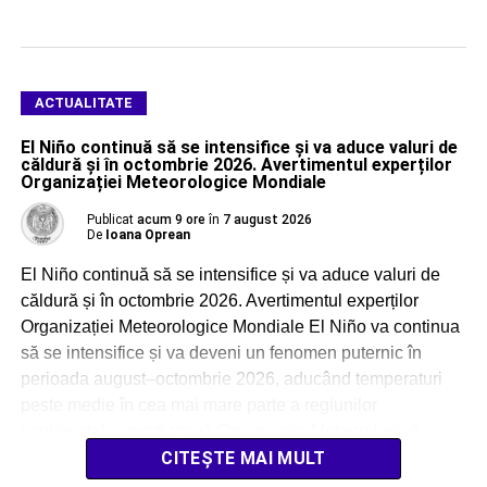
ACTUALITATE
El Niño continuă să se intensifice și va aduce valuri de
căldură și în octombrie 2026. Avertimentul experților
Organizației Meteorologice Mondiale
Publicat
acum 9 ore
în
7 august 2026
De
Ioana Oprean
El Niño continuă să se intensifice și va aduce valuri de
căldură și în octombrie 2026. Avertimentul experților
Organizației Meteorologice Mondiale El Niño va continua
să se intensifice și va deveni un fenomen puternic în
perioada august–octombrie 2026, aducând temperaturi
peste medie în cea mai mare parte a regiunilor
continentale, avertizează Organizația Meteorologică
Mondială (OMM). […]
CITEȘTE MAI MULT