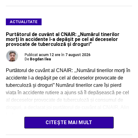
ACTUALITATE
Purtătorul de cuvânt al CNAIR: ,,Numărul tinerilor
morţi în accidente l-a depăşit pe cel al deceselor
provocate de tuberculoză şi droguri”
Publicat
acum 12 ore
în
7 august 2026
De
Bogdan Ilea
Purtătorul de cuvânt al CNAIR: ,,Numărul tinerilor morţi în
accidente l-a depăşit pe cel al deceselor provocate de
tuberculoză şi droguri” Numărul tinerilor care își pierd
viața în accidente rutiere a ajuns să îl depășească pe cel
al deceselor provocate de tuberculoză și consumul de
droguri, a declarat joi purtătorul de cuvânt al CNAIR, Alin
[…]
CITEȘTE MAI MULT