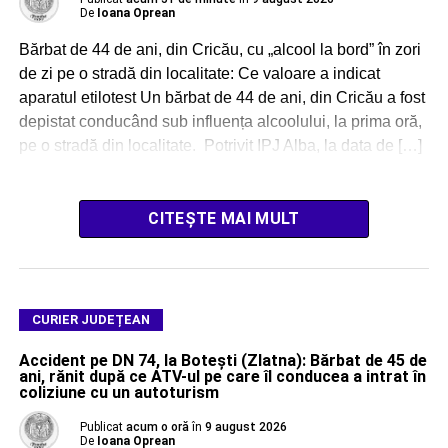
De
Ioana Oprean
Bărbat de 44 de ani, din Cricău, cu „alcool la bord” în zori
de zi pe o stradă din localitate: Ce valoare a indicat
aparatul etilotest Un bărbat de 44 de ani, din Cricău a fost
depistat conducând sub influența alcoolului, la prima oră,
pe o stradă din localitate. Potrivit IPJ Alba, la data de […]
CITEȘTE MAI MULT
CURIER JUDEȚEAN
Accident pe DN 74, la Botești (Zlatna): Bărbat de 45 de
ani, rănit după ce ATV-ul pe care îl conducea a intrat în
coliziune cu un autoturism
Publicat
acum o oră
în
9 august 2026
De
Ioana Oprean