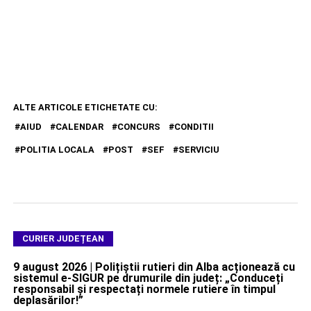
ALTE ARTICOLE ETICHETATE CU:
AIUD
CALENDAR
CONCURS
CONDITII
POLITIA LOCALA
POST
SEF
SERVICIU
CURIER JUDEȚEAN
9 august 2026 | Polițiștii rutieri din Alba acționează cu
sistemul e-SIGUR pe drumurile din județ: „Conduceți
responsabil și respectați normele rutiere în timpul
deplasărilor!”