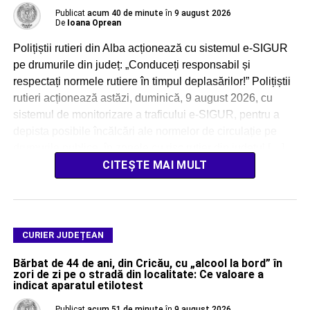
Publicat
acum 40 de minute
în
9 august 2026
De
Ioana Oprean
Polițiștii rutieri din Alba acționează cu sistemul e-SIGUR
pe drumurile din județ: „Conduceți responsabil și
respectați normele rutiere în timpul deplasărilor!” Polițiștii
rutieri acționează astăzi, duminică, 9 august 2026, cu
sistemul de monitorizare a traficului e-SIGUR, pentru a
depista posibile încălcări ale normelor de circulație pe
drumurile publice, în zonele cu risc rutier din județul […]
CITEȘTE MAI MULT
CURIER JUDEȚEAN
Bărbat de 44 de ani, din Cricău, cu „alcool la bord” în
zori de zi pe o stradă din localitate: Ce valoare a
indicat aparatul etilotest
Publicat
acum 51 de minute
în
9 august 2026