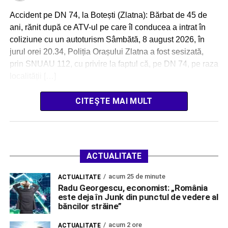
Accident pe DN 74, la Botești (Zlatna): Bărbat de 45 de
ani, rănit după ce ATV-ul pe care îl conducea a intrat în
coliziune cu un autoturism Sâmbătă, 8 august 2026, în
jurul orei 20.34, Poliția Orașului Zlatna a fost sesizată,
prin SNUAU 112, cu privire la faptul că, pe DN 74, pe raza
localității […]
CITEȘTE MAI MULT
ACTUALITATE
acum 25 de minute
ACTUALITATE
Radu Georgescu, economist: „România
este deja în Junk din punctul de vedere al
băncilor străine”
acum 2 ore
ACTUALITATE