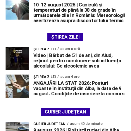
10-12 august 2026 | Caniculă și
temperaturi de până la 38 de grade în
următoarele zile în România: Meteorologii
avertizează asupra disconfortului termic
ȘTIREA ZILEI
acum o oră
ŞTIREA ZILEI
Video | Bărbat de 51 de ani, din Aiud,
reținut pentru conducere sub influența
alcoolului: Ce alcoolemie avea
acum 4 ore
ŞTIREA ZILEI
ANGAJĂRI LA STAT 2026: Posturi
vacante în instituții din Alba, la data de 9
august. Condițiile de înscriere la concurs
CURIER JUDEȚEAN
acum 40 de minute
CURIER JUDEȚEAN
9 august 2026 | Polițiștii rutieri din Alba