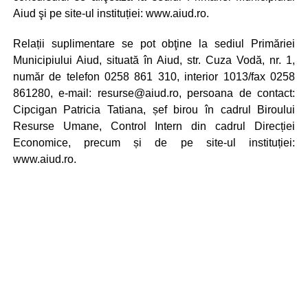
Aiud şi pe site-ul instituției: www.aiud.ro.
Relații suplimentare se pot obţine la sediul Primăriei
Municipiului Aiud, situată în Aiud, str. Cuza Vodă, nr. 1,
număr de telefon 0258 861 310, interior 1013/fax 0258
861280, e-mail:
resurse@aiud.ro
, persoana de contact:
Cipcigan Patricia Tatiana, șef birou în cadrul Biroului
Resurse Umane, Control Intern din cadrul Direcției
Economice, precum și de pe site-ul instituției:
www.aiud.ro.