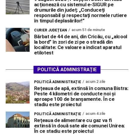
acționează cu sistemul e-SIGUR pe
drumurile din județ: „Conduceți
responsabil și respectați normele rutiere
în timpul deplasărilor!”
acum 51 de minute
CURIER JUDEȚEAN
Bărbat de 44 de ani, din Cricău, cu „alcool
la bord” în zori de zi pe o stradă din
localitate: Ce valoare a indicat aparatul
etilotest
POLITICĂ ADMINISTRAȚIE
acum 2 zile
POLITICĂ ADMINISTRAȚIE
Rețeaua de apă, extinsă în comuna Bistra:
Peste 4 kilometri de conducte noi și
aproape 100 de branșamente. În ce
stadiu este proiectul
acum 4 zile
POLITICĂ ADMINISTRAȚIE
Rețeaua de alimentare cu gaz va fi
extinsă în două sate ale comunei Unirea:
În ce stadiu este proiectul