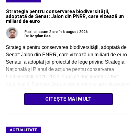
Strategia pentru conservarea biodiversității,
adoptată de Senat: Jalon din PNRR, care vizează un
miliard de euro
Publicat
acum 2 ore
în
6 august 2026
De
Bogdan Ilea
Strategia pentru conservarea biodiversității, adoptată de
Senat: Jalon din PNRR, care vizează un miliard de euro
Senatul a adoptat joi proiectul de lege privind Strategia
Națională și Planul de acțiune pentru conservarea
biodiversității 2026-2030, după ce documentul a fost
modificat în Camera Deputaților și retrimis spre dezbatere
primei Camere sesizate. Strategia reprezintă un jalon din
[…]
CITEȘTE MAI MULT
ACTUALITATE