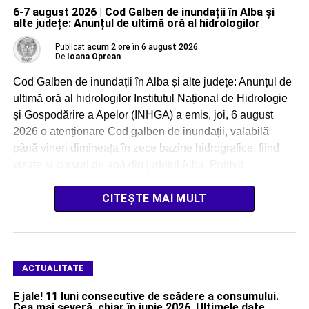
6-7 august 2026 | Cod Galben de inundații în Alba și
alte județe: Anunțul de ultimă oră al hidrologilor
Publicat
acum 2 ore
în
6 august 2026
De
Ioana Oprean
Cod Galben de inundații în Alba și alte județe: Anunțul de
ultimă oră al hidrologilor Institutul Național de Hidrologie
și Gospodărire a Apelor (INHGA) a emis, joi, 6 august
2026 o atenționare Cod galben de inundații, valabilă
până vineri dimineața în zece bazine hidrografice, fiind
vizate și cursuri de apă din județul Alba. Potrivit
hidrologilor, […]
CITEȘTE MAI MULT
ACTUALITATE
E jale! 11 luni consecutive de scădere a consumului.
Cea mai severă, chiar în iunie 2026. Ultimele date