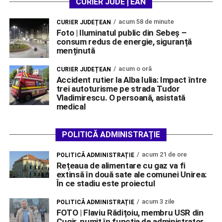
CURIER JUDEȚEAN
acum 58 de minute
CURIER JUDEȚEAN
Foto | Iluminatul public din Sebeș –
consum redus de energie, siguranță
menținută
acum o oră
CURIER JUDEȚEAN
Accident rutier la Alba Iulia: Impact între
trei autoturisme pe strada Tudor
Vladimirescu. O persoană, asistată
medical
POLITICĂ ADMINISTRAȚIE
acum 21 de ore
POLITICĂ ADMINISTRAȚIE
Rețeaua de alimentare cu gaz va fi
extinsă în două sate ale comunei Unirea:
În ce stadiu este proiectul
acum 3 zile
POLITICĂ ADMINISTRAȚIE
FOTO | Flaviu Rădițoiu, membru USR din
Cugir, numit în funcția de administrator