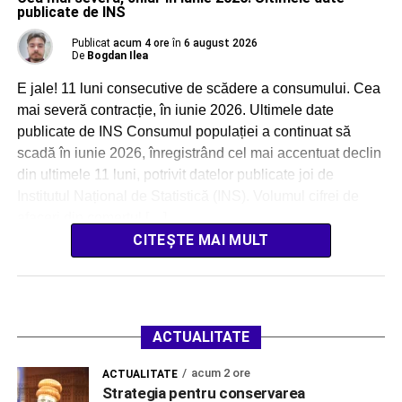
publicate de INS
Publicat
acum 4 ore
în
6 august 2026
De
Bogdan Ilea
E jale! 11 luni consecutive de scădere a consumului. Cea
mai severă contracție, în iunie 2026. Ultimele date
publicate de INS Consumul populației a continuat să
scadă în iunie 2026, înregistrând cel mai accentuat declin
din ultimele 11 luni, potrivit datelor publicate joi de
Institutul Național de Statistică (INS). Volumul cifrei de
afaceri din comerțul […]
CITEȘTE MAI MULT
ACTUALITATE
acum 2 ore
ACTUALITATE
Strategia pentru conservarea