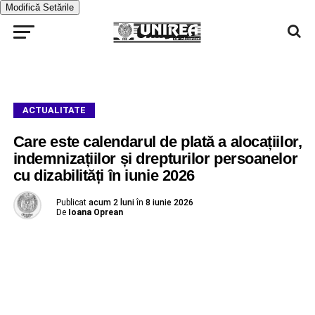
Modifică Setările
ACTUALITATE
Care este calendarul de plată a alocațiilor,
indemnizațiilor și drepturilor persoanelor
cu dizabilități în iunie 2026
Publicat
acum 2 luni
în
8 iunie 2026
De
Ioana Oprean