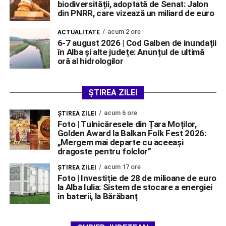
biodiversității, adoptată de Senat: Jalon
din PNRR, care vizează un miliard de euro
acum 2 ore
ACTUALITATE
6-7 august 2026 | Cod Galben de inundații
în Alba și alte județe: Anunțul de ultimă
oră al hidrologilor
ȘTIREA ZILEI
acum 6 ore
ŞTIREA ZILEI
Foto | Tulnicăresele din Țara Moților,
Golden Award la Balkan Folk Fest 2026:
„Mergem mai departe cu aceeași
dragoste pentru folclor”
acum 17 ore
ŞTIREA ZILEI
Foto | Investiție de 28 de milioane de euro
la Alba Iulia: Sistem de stocare a energiei
în baterii, la Bărăbanț