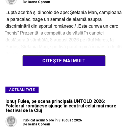
De
Ioana Oprean
Luptă acerbă și dincolo de ape: Ștefania Man, campioană
la paracaiac, trage un semnal de alarmă asupra
discriminării din sportul românesc / „Este cumva un cerc
închis” Prezentă la competiția de vâslit în canotci
desfășurată sâmbătă, 8 august 2026 pe râul Mureș, la
Partoș, Ștefania Man, sportivă paralimpică în vârstă de 46
de ani, proaspăt […]
CITEȘTE MAI MULT
ACTUALITATE
Ionuț Fulea, pe scena principală UNTOLD 2026:
Folclorul românesc ajunge în centrul celui mai mare
festival de la Cluj
Publicat
acum 5 ore
în
8 august 2026
De
Ioana Oprean