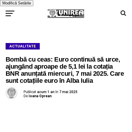
Modifică Setările
ACTUALITATE
Bombă cu ceas: Euro continuă să urce,
ajungând aproape de 5,1 lei la cotația
BNR anunțată miercuri, 7 mai 2025. Care
sunt cotațiile euro în Alba Iulia
Publicat
acum 1 an
în
7 mai 2025
De
Ioana Oprean