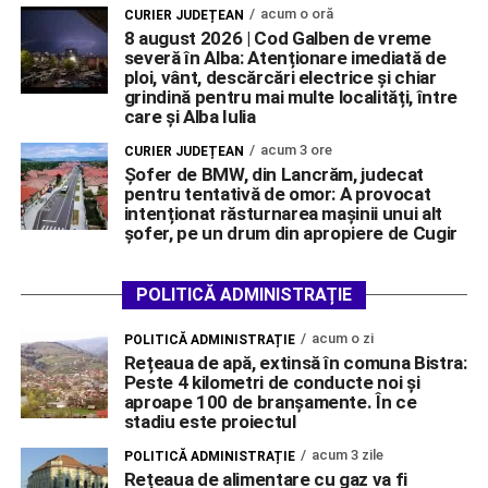
acum o oră
CURIER JUDEȚEAN
8 august 2026 | Cod Galben de vreme
severă în Alba: Atenționare imediată de
ploi, vânt, descărcări electrice și chiar
grindină pentru mai multe localități, între
care și Alba Iulia
acum 3 ore
CURIER JUDEȚEAN
Șofer de BMW, din Lancrăm, judecat
pentru tentativă de omor: A provocat
intenționat răsturnarea mașinii unui alt
șofer, pe un drum din apropiere de Cugir
POLITICĂ ADMINISTRAȚIE
acum o zi
POLITICĂ ADMINISTRAȚIE
Rețeaua de apă, extinsă în comuna Bistra:
Peste 4 kilometri de conducte noi și
aproape 100 de branșamente. În ce
stadiu este proiectul
acum 3 zile
POLITICĂ ADMINISTRAȚIE
Rețeaua de alimentare cu gaz va fi