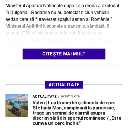
Ministerul Apărării Naționale după ce o dronă a explodat
în Bulgaria: „Radarele nu au detectat niciun vehicul
aerian care să fi traversat spațiul aerian al României”
Ministerul Apărării Naționale a transmis, sâmbătă, 8
august 2026 că sistemele radar românești nu au
identificat nicio țintă aeriană care să fi traversat spațiul
aerian al României în direcția […]
CITEȘTE MAI MULT
ACTUALITATE
acum 3 ore
ACTUALITATE
Video | Luptă acerbă și dincolo de ape:
Ștefania Man, campioană la paracaiac,
trage un semnal de alarmă asupra
discriminării din sportul românesc / „Este
cumva un cerc închis”