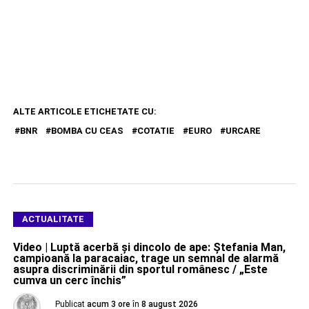
ALTE ARTICOLE ETICHETATE CU:
BNR
BOMBA CU CEAS
COTATIE
EURO
URCARE
ACTUALITATE
Video | Luptă acerbă și dincolo de ape: Ștefania Man,
campioană la paracaiac, trage un semnal de alarmă
asupra discriminării din sportul românesc / „Este
cumva un cerc închis”
Publicat
acum 3 ore
în
8 august 2026