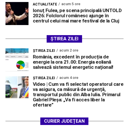
acum 5 ore
ACTUALITATE
Ionuț Fulea, pe scena principală UNTOLD
2026: Folclorul românesc ajunge în
centrul celui mai mare festival de la Cluj
ȘTIREA ZILEI
acum 2 ore
ŞTIREA ZILEI
România, excedent în producția de
energie la ora 21.00: Energia eoliană
salvează sistemul energetic național!
acum 4 ore
ŞTIREA ZILEI
Video | Cum va fi selectat operatorul care
va asigura, ca măsură de urgență,
transportul public din Alba Iulia. Primarul
Gabriel Pleșa: „Va fi acces liber la
ofertare”
CURIER JUDEȚEAN