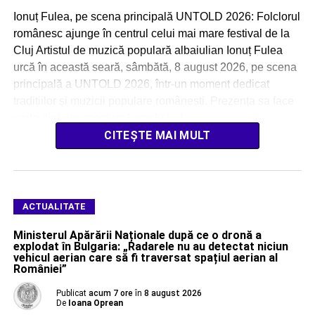
Ionuț Fulea, pe scena principală UNTOLD 2026: Folclorul
românesc ajunge în centrul celui mai mare festival de la
Cluj Artistul de muzică populară albaiulian Ionuț Fulea
urcă în această seară, sâmbătă, 8 august 2026, pe scena
principală a UNTOLD 2026, într-un moment dedicat
tradițiilor și muzicii populare românești. Prezența sa face
parte dintr-un spectacol amplu […]
CITEȘTE MAI MULT
ACTUALITATE
Ministerul Apărării Naționale după ce o dronă a
explodat în Bulgaria: „Radarele nu au detectat niciun
vehicul aerian care să fi traversat spațiul aerian al
României”
Publicat
acum 7 ore
în
8 august 2026
De
Ioana Oprean