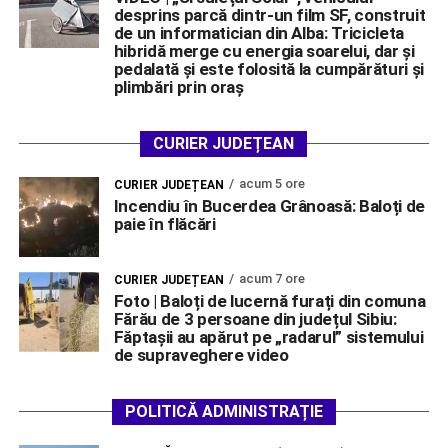
desprins parcă dintr-un film SF, construit
de un informatician din Alba: Tricicleta
hibridă merge cu energia soarelui, dar și
pedalată și este folosită la cumpărături și
plimbări prin oraș
CURIER JUDEȚEAN
acum 5 ore
CURIER JUDEȚEAN
Incendiu în Bucerdea Grânoasă: Baloți de
paie în flăcări
acum 7 ore
CURIER JUDEȚEAN
Foto | Baloți de lucernă furați din comuna
Fărău de 3 persoane din județul Sibiu:
Făptașii au apărut pe „radarul” sistemului
de supraveghere video
POLITICĂ ADMINISTRAȚIE