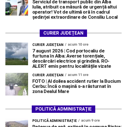
Serviciul de transport public din Alba
Iulia, atribuit ca măsură de urgență altui
operator! Vot de ultimă oră în cadrul
ședinței extraordinare de Consiliu Local
CURIER JUDEȚEAN
acum 10 ore
CURIER JUDEȚEAN
7 august 2026 | Cod portocaliu de
furtuna în Alba: Averse torențiale,
descărcări electrice și grindină. RO-
ALERT emis pentru localitățile vizate
acum 11 ore
CURIER JUDEȚEAN
FOTO | Al doilea accident rutier la Bucium
Cerbu: Încă o mașină s-a răsturnat în
zona Dealul Mare
POLITICĂ ADMINISTRAȚIE
acum 9 ore
POLITICĂ ADMINISTRAȚIE
Rețeaua de apă, extinsă în comuna Bistra: