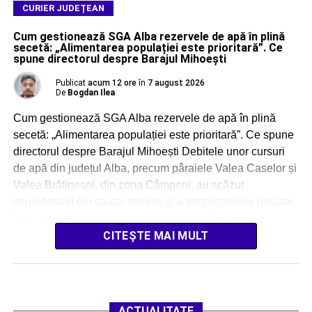
CURIER JUDEȚEAN
Cum gestionează SGA Alba rezervele de apă în plină
secetă: „Alimentarea populației este prioritară”. Ce
spune directorul despre Barajul Mihoești
Publicat
acum 12 ore
în
7 august 2026
De
Bogdan Ilea
Cum gestionează SGA Alba rezervele de apă în plină
secetă: „Alimentarea populației este prioritară”. Ce spune
directorul despre Barajul Mihoești Debitele unor cursuri
de apă din județul Alba, precum pâraiele Valea Caselor și
Valea Brătinesei, din zona Câmpeni, au scăzut
considerabil din cauza secetei și a temperaturilor ridicate,
însă alimentarea cu apă a populației nu […]
CITEȘTE MAI MULT
ACTUALITATE