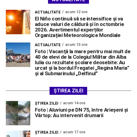
acum 12 ore
ACTUALITATE
El Niño continuă să se intensifice și va
aduce valuri de căldură și în octombrie
2026. Avertimentul experților
Organizației Meteorologice Mondiale
acum 13 ore
ACTUALITATE
Foto | Vacanță la mare pentru mai mult de
40 de elevi de la Colegiul Militar din Alba
Iulia cu rezultate școlare deosebite: Au
urcat și la bordul Fregatei „Regina Maria”
și al Submarinului „Delfinul”
ȘTIREA ZILEI
acum 14 ore
ŞTIREA ZILEI
Foto | Aluviuni pe DN 75, între Arieșeni și
Vârtop: Au intervenit drumarii
acum 17 ore
ŞTIREA ZILEI