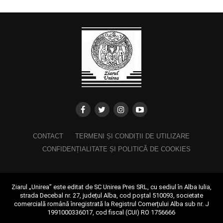
CONTACT
TERMENI ȘI CONDIȚII DE UTILIZARE
CONFIDENȚIALITATE ȘI POLITICĂ DE COOKIES
Ziarul „Unirea” este editat de SC Unirea Pres SRL, cu sediul în Alba Iulia,
strada Decebal nr. 27, județul Alba, cod poștal 510093, societate
comercială română înregistrată la Registrul Comerțului Alba sub nr. J
1991000336017, cod fiscal (CUI) RO 1756666