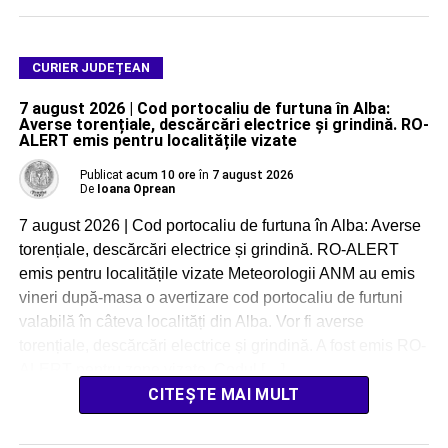
CURIER JUDEȚEAN
7 august 2026 | Cod portocaliu de furtuna în Alba:
Averse torențiale, descărcări electrice și grindină. RO-
ALERT emis pentru localitățile vizate
Publicat
acum 10 ore
în
7 august 2026
De
Ioana Oprean
7 august 2026 | Cod portocaliu de furtuna în Alba: Averse
torențiale, descărcări electrice și grindină. RO-ALERT
emis pentru localitățile vizate Meteorologii ANM au emis
vineri după-masa o avertizare cod portocaliu de furtuni
valabilă în câteva localități din Alba. Vor fi averse
torențiale, descărcări electrice și grindină. A fost emis RO-
ALERT pentru zone vizate. Codul […]
CITEȘTE MAI MULT