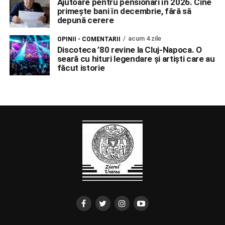
Ajutoare pentru pensionari în 2026. Cine
primește bani în decembrie, fără să
depună cerere
acum 4 zile
OPINII - COMENTARII
Discoteca ’80 revine la Cluj-Napoca. O
seară cu hituri legendare și artiști care au
făcut istorie