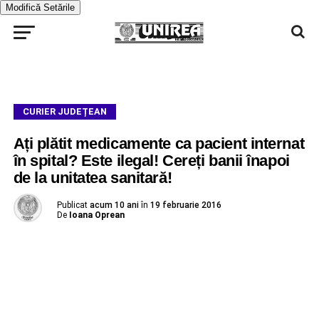
Modifică Setările
CURIER JUDEȚEAN
Ați plătit medicamente ca pacient internat
în spital? Este ilegal! Cereți banii înapoi
de la unitatea sanitară!
Publicat
acum 10 ani
în
19 februarie 2016
De
Ioana Oprean