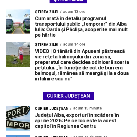
acum 13 ore
ŞTIREA ZILEI
Cum arată în detaliu programul
transportului public „temporar” din Alba
Iulia: Oarda și Pâclișa, acoperite mai mult
pe hârtie
acum 14 ore
ŞTIREA ZILEI
VIDEO | O tânără din Apuseni păstrează
vie rețeta balmoșului din zona sa,
preparatul care decidea odinioară soarta
pețitului: „În funcție de cât de bun era
balmoșul, rămânea să meargă și la a doua
întâlnire sau nu”
CURIER JUDEȚEAN
acum 15 minute
CURIER JUDEȚEAN
Județul Alba, exporturi în scădere în
aprilie 2026: Pe ce loc este la acest
capitol în Regiunea Centru