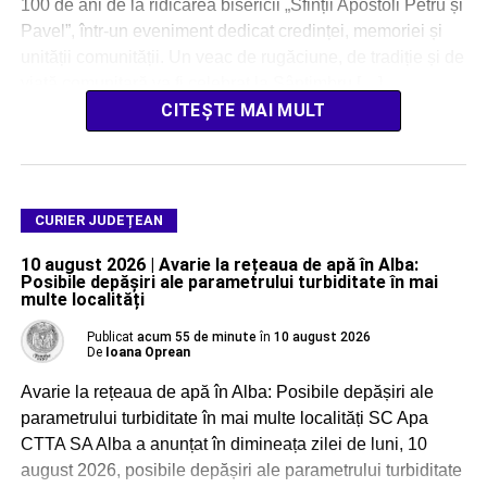
100 de ani de la ridicarea bisericii „Sfinții Apostoli Petru și
Pavel”, într-un eveniment dedicat credinței, memoriei și
unității comunității. Un veac de rugăciune, de tradiție și de
viață comunitară va fi celebrat la Sântimbru […]
CITEȘTE MAI MULT
CURIER JUDEȚEAN
10 august 2026 | Avarie la rețeaua de apă în Alba:
Posibile depășiri ale parametrului turbiditate în mai
multe localități
Publicat
acum 55 de minute
în
10 august 2026
De
Ioana Oprean
Avarie la rețeaua de apă în Alba: Posibile depășiri ale
parametrului turbiditate în mai multe localități SC Apa
CTTA SA Alba a anunțat în dimineața zilei de luni, 10
august 2026, posibile depășiri ale parametrului turbiditate