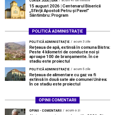
acum 41 de minute
CURIER JUDEȚEAN
15 august 2026 | Centenarul Bisericii
„Sfinții Apostoli Petru și Pavel”
Sântimbru: Program
POLITICĂ ADMINISTRAȚIE
acum 3 zile
POLITICĂ ADMINISTRAȚIE
Rețeaua de apă, extinsă în comuna Bistra:
Peste 4 kilometri de conducte noi și
aproape 100 de branșamente. În ce
stadiu este proiectul
acum 5 zile
POLITICĂ ADMINISTRAȚIE
Rețeaua de alimentare cu gaz va fi
extinsă în două sate ale comunei Unirea:
În ce stadiu este proiectul
OPINII COMENTARII
acum o zi
OPINII - COMENTARII