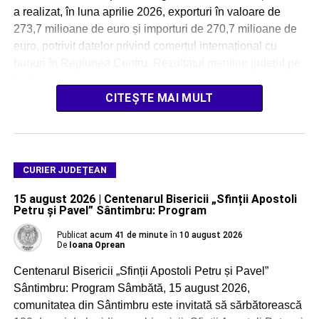
a realizat, în luna aprilie 2026, exporturi în valoare de
273,7 milioane de euro și importuri de 270,7 milioane de
euro, potrivit datelor privind comerțul internațional cu
bunuri în Regiunea Centru. Rezultatul menține județul pe
[…]
CITEȘTE MAI MULT
CURIER JUDEȚEAN
15 august 2026 | Centenarul Bisericii „Sfinții Apostoli
Petru și Pavel” Sântimbru: Program
Publicat
acum 41 de minute
în
10 august 2026
De
Ioana Oprean
Centenarul Bisericii „Sfinții Apostoli Petru și Pavel”
Sântimbru: Program Sâmbătă, 15 august 2026,
comunitatea din Sântimbru este invitată să sărbătorească