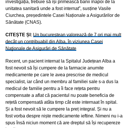
investigația, trebuie să își primească banii înapoi de la
unitatea sanitară unde a fost internat”, susține Vasile
Ciurchea, președintele Casei Naționale a Asigurărilor de
Sănătate (CNAS).
CITEȘTE ȘI:
Un bucureștean valorează de 7 ori mai mult
decât un contribuabil din Alba, în viziunea Casei
Naţionale de Asigurări de Sănătate
Recent, un pacient internat la Spitalul Județean Alba a
fost nevoit să își cumpere de la farmacie anumite
medicamente pe care le avea prescrise de medicul
specialist, iar când un membru al familiei sale s-a dus la
medicul de familie pentru a îi face rețeta pentru
compensate a aflat că pacientul nu poate beneficia de
rețetă compensată atâta timp cât este internaat în spital.
Și a fost nevoit să le cumpere la preț integral. Și nu a
fost vorba despre niște medicamente ieftine. Nimeni nu i-a
spus însă niciun moment că are dreptul să își recupereze