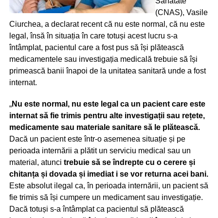
Sănătate
(CNAS), Vasile
Ciurchea, a declarat recent că nu este normal, că nu este
legal, însă în situația în care totuși acest lucru s-a
întâmplat, pacientul care a fost pus să își plătească
medicamentele sau investigația medicală trebuie să își
primească banii înapoi de la unitatea sanitară unde a fost
internat.
„
Nu este normal, nu este legal ca un pacient care este
internat să fie trimis pentru alte investigații sau rețete,
medicamente sau materiale sanitare să le plătească.
Dacă un pacient este într-o asemenea situație și pe
perioada internării a plătit un serviciu medical sau un
material, atunci
trebuie să se îndrepte cu o cerere și
chitanța și dovada și imediat i se vor returna acei bani.
Este absolut ilegal ca, în perioada internării, un pacient să
fie trimis să își cumpere un medicament sau investigație.
Dacă totuși s-a întâmplat ca pacientul să plătească