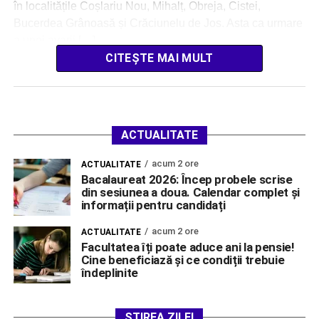
în localitățile Coșlariu Nou, Mihalț, Obreja, Cistei,
Bucerdea Grânoasă și Crăciunelu de Jos. Asta ca urmare
a unei avarii […]
CITEȘTE MAI MULT
ACTUALITATE
acum 2 ore
ACTUALITATE
Bacalaureat 2026: Încep probele scrise
din sesiunea a doua. Calendar complet și
informații pentru candidați
acum 2 ore
ACTUALITATE
Facultatea îți poate aduce ani la pensie!
Cine beneficiază și ce condiții trebuie
îndeplinite
ȘTIREA ZILEI