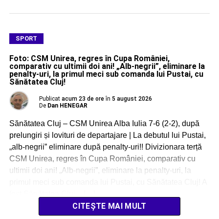
SPORT
Foto: CSM Unirea, regres în Cupa României,
comparativ cu ultimii doi ani! „Alb-negrii”, eliminare la
penalty-uri, la primul meci sub comanda lui Pustai, cu
Sănătatea Cluj!
Publicat
acum 23 de ore
în
5 august 2026
De
Dan HENEGAR
Sănătatea Cluj – CSM Unirea Alba Iulia 7-6 (2-2), după
prelungiri și lovituri de departajare | La debutul lui Pustai,
„alb-negrii” eliminare după penalty-uri!! Divizionara terță
CSM Unirea, regres în Cupa României, comparativ cu
ultimii doi ani! „Alb-negrii”, eliminare la penalty-uri, la
primul meci sub comanda lui Pustai, cu Sănătatea Cluj! A
fost Sănătatea Cluj – […]
CITEȘTE MAI MULT