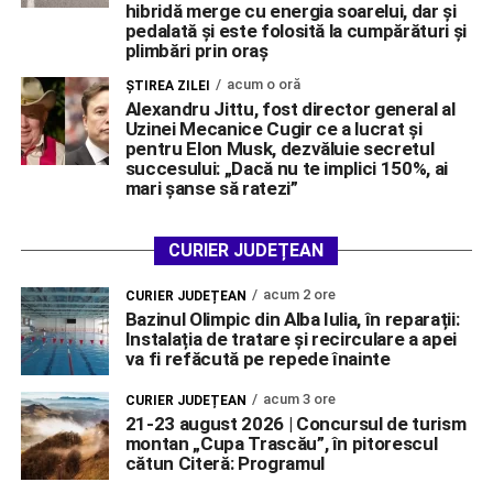
hibridă merge cu energia soarelui, dar și
pedalată și este folosită la cumpărături și
plimbări prin oraș
acum o oră
ŞTIREA ZILEI
Alexandru Jittu, fost director general al
Uzinei Mecanice Cugir ce a lucrat și
pentru Elon Musk, dezvăluie secretul
succesului: „Dacă nu te implici 150%, ai
mari șanse să ratezi”
CURIER JUDEȚEAN
acum 2 ore
CURIER JUDEȚEAN
Bazinul Olimpic din Alba Iulia, în reparații:
Instalația de tratare și recirculare a apei
va fi refăcută pe repede înainte
acum 3 ore
CURIER JUDEȚEAN
21-23 august 2026 | Concursul de turism
montan „Cupa Trascău”, în pitorescul
cătun Citeră: Programul