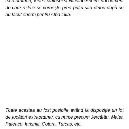
extraordinari, Viorel Mălușel și Nicolae Achim, doi oameni
de care astăzi se vorbește prea puțin sau deloc după ce
au făcut enorm pentru Alba Iulia.
Toate acestea au fost posibile având la dispoziție un lot
de jucători extraordinar, cu nume precum Jercălău, Maier,
Paleacu, Iurișniți, Cotora, Țurcaș, etc.