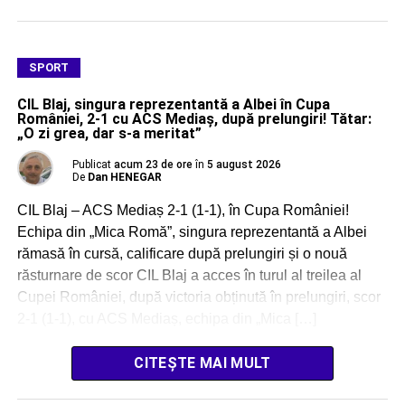
SPORT
CIL Blaj, singura reprezentantă a Albei în Cupa
României, 2-1 cu ACS Mediaș, după prelungiri! Tătar:
„O zi grea, dar s-a meritat”
Publicat
acum 23 de ore
în
5 august 2026
De
Dan HENEGAR
CIL Blaj – ACS Mediaș 2-1 (1-1), în Cupa României!
Echipa din „Mica Romă”, singura reprezentantă a Albei
rămasă în cursă, calificare după prelungiri și o nouă
răsturnare de scor CIL Blaj a acces în turul al treilea al
Cupei României, după victoria obținută în prelungiri, scor
2-1 (1-1), cu ACS Mediaș, echipa din „Mica […]
CITEȘTE MAI MULT