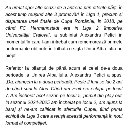
Au urmat apoi alte ocazii de a antrena prin diferite părți, în
acest timp reușind alte 3 promovări în Liga 1, precum și
disputarea unei finale de Cupa României, în 2018, pe
când FC Hermannstadt era în Liga 2, împotriva
Universității Craiova
”, a subliniat Alexandru Pelici în
momentul în care l-am întrebat cum rememorează primele
performanțe obținute în fotbal cu sigla Unirii Alba Iulia pe
piept.
Referitor la bilanțul de până acum al celei de-a doua
perioade la Unirea Alba Iulia, Alexandru Pelici a spus:
„
Da, ajungem la a doua perioadă. Peste 2 luni se fac 2 ani
de când sunt la Alba. Când am venit era echipa pe locul
7. Am încheiat acel sezon pe locul 5, primul din play-out.
În sezonul 2024-2025 am încheiat pe locul 2, am ajuns la
baraj și ne-am calificat în sferturile Cupei, fiind prima
echipă de Liga 3 care a reușit această performanță în noul
format al competiției.