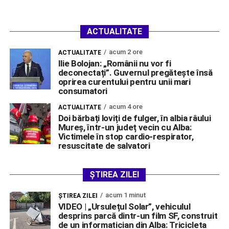
ACTUALITATE
acum 2 ore
ACTUALITATE
Ilie Bolojan: „Românii nu vor fi
deconectați”. Guvernul pregătește însă
oprirea curentului pentru unii mari
consumatori
acum 4 ore
ACTUALITATE
Doi bărbați loviți de fulger, în albia râului
Mureș, într-un județ vecin cu Alba:
Victimele în stop cardio-respirator,
resuscitate de salvatori
ȘTIREA ZILEI
acum 1 minut
ŞTIREA ZILEI
VIDEO | „Ursulețul Solar”, vehiculul
desprins parcă dintr-un film SF, construit
de un informatician din Alba: Tricicleta