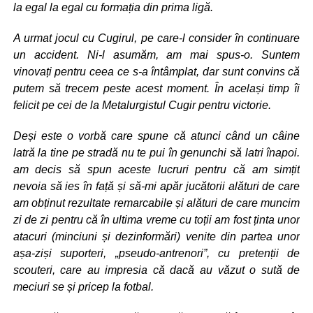
la egal la egal cu formația din prima ligă.
A urmat jocul cu Cugirul, pe care-l consider în continuare
un accident. Ni-l asumăm, am mai spus-o. Suntem
vinovați pentru ceea ce s-a întâmplat, dar sunt convins că
putem să trecem peste acest moment. În același timp îi
felicit pe cei de la Metalurgistul Cugir pentru victorie.
Deși este o vorbă care spune că atunci când un câine
latră la tine pe stradă nu te pui în genunchi să latri înapoi.
am decis să spun aceste lucruri pentru că am simțit
nevoia să ies în față și să-mi apăr jucătorii alături de care
am obținut rezultate remarcabile și alături de care muncim
zi de zi pentru că în ultima vreme cu toții am fost ținta unor
atacuri (minciuni și dezinformări) venite din partea unor
așa-ziși suporteri, „pseudo-antrenori”, cu pretenții de
scouteri, care au impresia că dacă au văzut o sută de
meciuri se și pricep la fotbal.