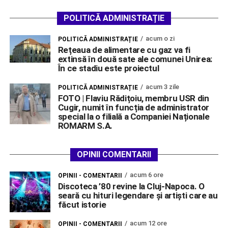
POLITICĂ ADMINISTRAȚIE
acum o zi
POLITICĂ ADMINISTRAȚIE
Rețeaua de alimentare cu gaz va fi
extinsă în două sate ale comunei Unirea:
În ce stadiu este proiectul
acum 3 zile
POLITICĂ ADMINISTRAȚIE
FOTO | Flaviu Rădițoiu, membru USR din
Cugir, numit în funcția de administrator
special la o filială a Companiei Naționale
ROMARM S.A.
OPINII COMENTARII
acum 6 ore
OPINII - COMENTARII
Discoteca ’80 revine la Cluj-Napoca. O
seară cu hituri legendare și artiști care au
făcut istorie
acum 12 ore
OPINII - COMENTARII