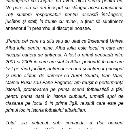
înfrângerea cu Cugirul, nu avem nicio scuză pentru ea.
Ne pare rău că am început cu stângul acest campionat.
Toți suntem responsabili pentru această înfrângere,
jucători și staff, în frunte cu mine
”, a ținut să sublinieze
antrenorul în preambulul discuției noastre.
„
Pentru cei care nu știu sau au uitat ce înseamnă Unirea
Alba Iulia pentru mine, Alba Iulia este locul în care am
început cariera de antrenor. A fost o primă perioadă între
2001 și 2005 în care am stat la Alba, perioadă în care am
fost pe rând jucător, antrenor secund și antrenor principal
și unde alături de oameni ca Aurel Șunda, Ioan Vlad,
Marcel Rusu sau Fane Fogoroși am reușit o performanță
istorică, promovarea pe prima scenă fotbalistică a țării
pentru prima dată în istoria clubului., urmată apoi de
clasarea pe locul 6 în prima ligă, reușită care este pe
primul loc în istoria fotbalului albaiulian.
Totul s-a petrecut sub comanda a doi oameni