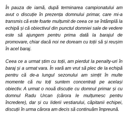
În pauza de iarnă, după terminarea campionatului am
avut o discuție în prezența domnului primar, care mi-a
transmis că este foarte mulțumit de ceea ce se întâmplă la
echipă și că obiectivul din punctul domniei sale de vedere
este să ajungem pentru prima dată la barajul de
promovare, chiar dacă noi ne doream cu toții să și reușim
în acel baraj.
Ceea ce a urmat știm cu toții, am pierdut la penalty-uri în
baraj și a urmat vara. În vară am vrut să plec de la echipă
pentru că de-a lungul sezonului am simțit în multe
momente că nu toți suntem concentrați pe același
obiectiv. A urmat o nouă discuție cu domnul primar și cu
domnul Radu Urcan (cărora le mulțumesc pentru
încredere), dar și cu liderii vestiarului, căpitanii echipei,
discuții în urma cărora am decis să continuăm împreună.