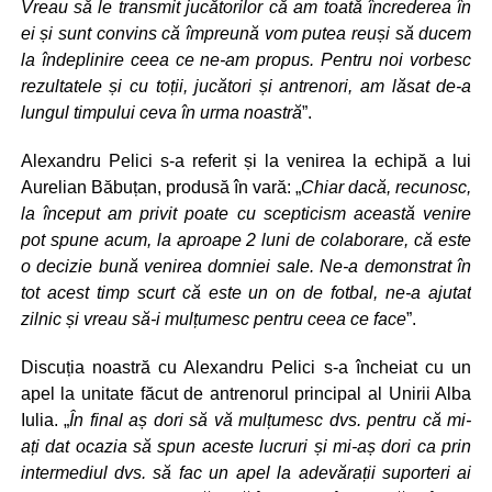
Vreau să le transmit jucătorilor că am toată încrederea în
ei și sunt convins că împreună vom putea reuși să ducem
la îndeplinire ceea ce ne-am propus. Pentru noi vorbesc
rezultatele și cu toții, jucători și antrenori, am lăsat de-a
lungul timpului ceva în urma noastră
”.
Alexandru Pelici s-a referit și la venirea la echipă a lui
Aurelian Băbuțan, produsă în vară: „
Chiar dacă, recunosc,
la început am privit poate cu scepticism această venire
pot spune acum, la aproape 2 luni de colaborare, că este
o decizie bună venirea domniei sale. Ne-a demonstrat în
tot acest timp scurt că este un on de fotbal, ne-a ajutat
zilnic și vreau să-i mulțumesc pentru ceea ce face
”.
Discuția noastră cu Alexandru Pelici s-a încheiat cu un
apel la unitate făcut de antrenorul principal al Unirii Alba
Iulia. „
În final aș dori să vă mulțumesc dvs. pentru că mi-
ați dat ocazia să spun aceste lucruri și mi-aș dori ca prin
intermediul dvs. să fac un apel la adevărații suporteri ai