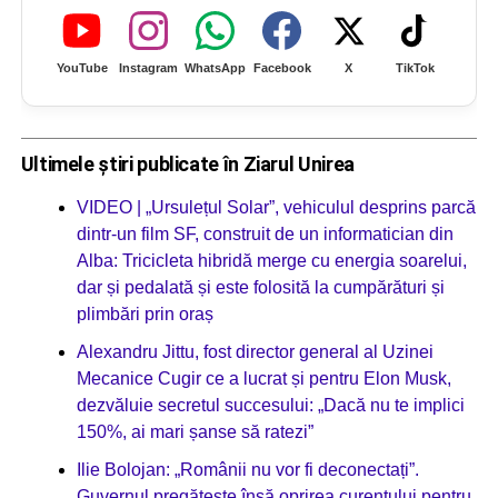
YouTube
Instagram
WhatsApp
Facebook
X
TikTok
Ultimele știri publicate în Ziarul Unirea
VIDEO | „Ursulețul Solar”, vehiculul desprins parcă
dintr-un film SF, construit de un informatician din
Alba: Tricicleta hibridă merge cu energia soarelui,
dar și pedalată și este folosită la cumpărături și
plimbări prin oraș
Alexandru Jittu, fost director general al Uzinei
Mecanice Cugir ce a lucrat și pentru Elon Musk,
dezvăluie secretul succesului: „Dacă nu te implici
150%, ai mari șanse să ratezi”
Ilie Bolojan: „Românii nu vor fi deconectați”.
Guvernul pregătește însă oprirea curentului pentru