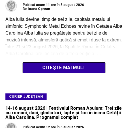
Publicat
acum 11 ore
în
5 august 2026
De
Ioana Oprean
Alba Iulia devine, timp de trei zile, capitala metalului
simfonic: Symphonic Metal Echoes revine în Cetatea Alba
Carolina Alba Iulia se pregătește pentru trei zile de
muzică intensă, atmosferă gotică și emoții duse la extrem.
Între 21 și 23 august 2026, la Spațiile Ryma, în Cetatea
Alba Carolina, are loc cea de-a treia ediție a […]
CITEȘTE MAI MULT
CURIER JUDEȚEAN
14-16 august 2026 | Festivalul Roman Apulum: Trei zile
cu romani, daci, gladiatori, lupte și foc în inima Cetății
Alba Carolina. Programul complet
Publicat
acum 12 ore
în
5 august 2026