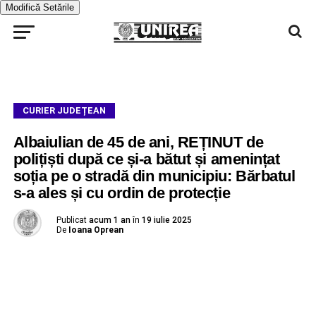
Modifică Setările
CURIER JUDEȚEAN
Albaiulian de 45 de ani, REȚINUT de
polițiști după ce și-a bătut și amenințat
soția pe o stradă din municipiu: Bărbatul
s-a ales și cu ordin de protecție
Publicat
acum 1 an
în
19 iulie 2025
De
Ioana Oprean