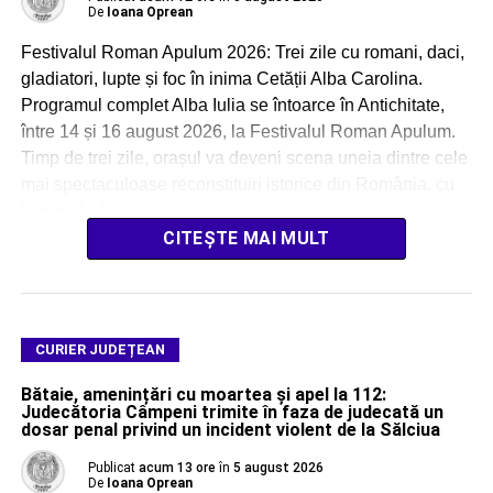
De
Ioana Oprean
Festivalul Roman Apulum 2026: Trei zile cu romani, daci,
gladiatori, lupte și foc în inima Cetății Alba Carolina.
Programul complet Alba Iulia se întoarce în Antichitate,
între 14 și 16 august 2026, la Festivalul Roman Apulum.
Timp de trei zile, orașul va deveni scena uneia dintre cele
mai spectaculoase reconstituiri istorice din România, cu
legiuni […]
CITEȘTE MAI MULT
CURIER JUDEȚEAN
Bătaie, amenințări cu moartea și apel la 112:
Judecătoria Câmpeni trimite în faza de judecată un
dosar penal privind un incident violent de la Sălciua
Publicat
acum 13 ore
în
5 august 2026
De
Ioana Oprean