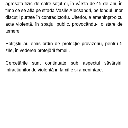
agresată fizic de către soțul ei, în vârstă de 45 de ani, în
timp ce se afla pe strada Vasile Alecsandri, pe fondul unor
discuții purtate în contradictoriu. Ulterior, a amenințat-o cu
acte violență, în spațiul public, provocându-i o stare de
temere.
Polițiștii au emis ordin de protecție provizoriu, pentru 5
zile, în vederea protejării femeii.
Cercetările sunt continuate sub aspectul săvârșirii
infracțiunilor de violență în familie și amenințare.