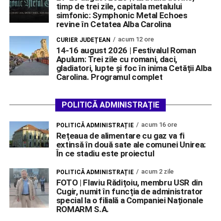
timp de trei zile, capitala metalului
simfonic: Symphonic Metal Echoes
revine în Cetatea Alba Carolina
acum 12 ore
CURIER JUDEȚEAN
14-16 august 2026 | Festivalul Roman
Apulum: Trei zile cu romani, daci,
gladiatori, lupte și foc în inima Cetății Alba
Carolina. Programul complet
POLITICĂ ADMINISTRAȚIE
acum 16 ore
POLITICĂ ADMINISTRAȚIE
Rețeaua de alimentare cu gaz va fi
extinsă în două sate ale comunei Unirea:
În ce stadiu este proiectul
acum 2 zile
POLITICĂ ADMINISTRAȚIE
FOTO | Flaviu Rădițoiu, membru USR din
Cugir, numit în funcția de administrator
special la o filială a Companiei Naționale
ROMARM S.A.