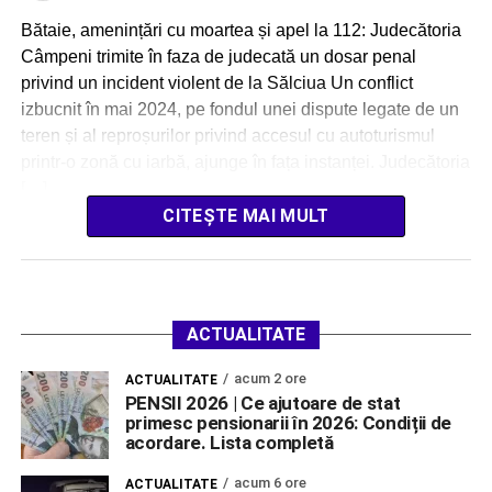
Bătaie, amenințări cu moartea și apel la 112: Judecătoria
Câmpeni trimite în faza de judecată un dosar penal
privind un incident violent de la Sălciua Un conflict
izbucnit în mai 2024, pe fondul unei dispute legate de un
teren și al reproșurilor privind accesul cu autoturismul
printr-o zonă cu iarbă, ajunge în fața instanței. Judecătoria
[…]
CITEȘTE MAI MULT
ACTUALITATE
acum 2 ore
ACTUALITATE
PENSII 2026 | Ce ajutoare de stat
primesc pensionarii în 2026: Condiții de
acordare. Lista completă
acum 6 ore
ACTUALITATE