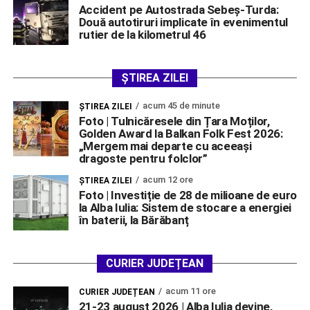
Accident pe Autostrada Sebeș-Turda:
Două autotiruri implicate în evenimentul
rutier de la kilometrul 46
ȘTIREA ZILEI
acum 45 de minute
ŞTIREA ZILEI
Foto | Tulnicăresele din Țara Moților,
Golden Award la Balkan Folk Fest 2026:
„Mergem mai departe cu aceeași
dragoste pentru folclor”
acum 12 ore
ŞTIREA ZILEI
Foto | Investiție de 28 de milioane de euro
la Alba Iulia: Sistem de stocare a energiei
în baterii, la Bărăbanț
CURIER JUDEȚEAN
acum 11 ore
CURIER JUDEȚEAN
21-23 august 2026 | Alba Iulia devine,