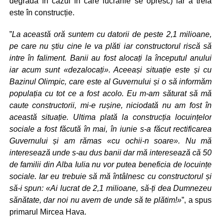
degrada în cazul în care lucrările se opresc) iar a treia
este în construcție.
”
La această oră suntem cu datorii de peste 2,1 milioane,
pe care nu știu cine le va plăti iar constructorul riscă să
intre în faliment. Banii au fost alocați la începutul anului
iar acum sunt «dezalocați». Aceeași situație este și cu
Bazinul Olimpic, care este al Guvernului și o să informăm
populația cu tot ce a fost acolo. Eu m-am săturat să mă
caute constructorii, mi-e rușine, niciodată nu am fost în
această situație. Ultima plată la construcția locuințelor
sociale a fost făcută în mai, în iunie s-a făcut rectificarea
Guvernului și am rămas «cu ochii-n soare». Nu mă
interesează unde s-au dus banii dar mă interesează că 50
de familii din Alba Iulia nu vor putea beneficia de locuințe
sociale. Iar eu trebuie să mă întâlnesc cu constructorul și
să-i spun: «Ai lucrat de 2,1 milioane, să-ți dea Dumnezeu
sănătate, dar noi nu avem de unde să te plătim!»
”, a spus
primarul Mircea Hava.