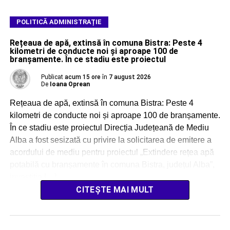
POLITICĂ ADMINISTRAȚIE
Rețeaua de apă, extinsă în comuna Bistra: Peste 4
kilometri de conducte noi și aproape 100 de
branșamente. În ce stadiu este proiectul
Publicat
acum 15 ore
în
7 august 2026
De
Ioana Oprean
Rețeaua de apă, extinsă în comuna Bistra: Peste 4
kilometri de conducte noi și aproape 100 de branșamente.
În ce stadiu este proiectul Direcția Județeană de Mediu
Alba a fost sesizată cu privire la solicitarea de emitere a
acordului de mediu pentru proiectul „Extindere rețea apă
potabilă cu branșamente în comuna Bistra, județul Alba”,
investiție […]
CITEȘTE MAI MULT