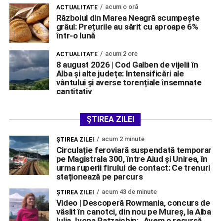
acum o oră
ACTUALITATE
Războiul din Marea Neagră scumpește
grâul: Prețurile au sărit cu aproape 6%
într-o lună
acum 2 ore
ACTUALITATE
8 august 2026 | Cod Galben de vijelii în
Alba și alte județe: Intensificări ale
vântului și averse torențiale însemnate
cantitativ
ȘTIREA ZILEI
acum 2 minute
ŞTIREA ZILEI
Circulație feroviară suspendată temporar
pe Magistrala 300, între Aiud și Unirea, în
urma ruperii firului de contact: Ce trenuri
staționează pe parcurs
acum 43 de minute
ŞTIREA ZILEI
Video | Descoperă Rowmania, concurs de
vâslit în canotci, din nou pe Mureș, la Alba
Iulia. Ivona Patzaichin: „Avem o resursă