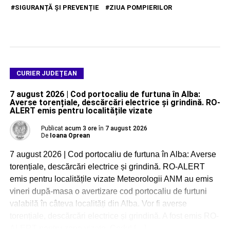
SIGURANȚĂ ȘI PREVENȚIE
ZIUA POMPIERILOR
CURIER JUDEȚEAN
7 august 2026 | Cod portocaliu de furtuna în Alba:
Averse torențiale, descărcări electrice și grindină. RO-
ALERT emis pentru localitățile vizate
Publicat
acum 3 ore
în
7 august 2026
De
Ioana Oprean
7 august 2026 | Cod portocaliu de furtuna în Alba: Averse
torențiale, descărcări electrice și grindină. RO-ALERT
emis pentru localitățile vizate Meteorologii ANM au emis
vineri după-masa o avertizare cod portocaliu de furtuni
valabilă în câteva localități din Alba. Vor fi averse
torențiale, descărcări electrice și grindină. A fost emis RO-
ALERT pentru zone vizate. Codul […]