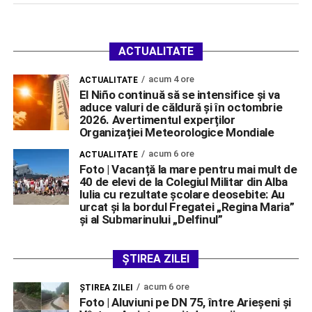
ACTUALITATE
acum 4 ore
ACTUALITATE
El Niño continuă să se intensifice și va
aduce valuri de căldură și în octombrie
2026. Avertimentul experților
Organizației Meteorologice Mondiale
acum 6 ore
ACTUALITATE
Foto | Vacanță la mare pentru mai mult de
40 de elevi de la Colegiul Militar din Alba
Iulia cu rezultate școlare deosebite: Au
urcat și la bordul Fregatei „Regina Maria”
și al Submarinului „Delfinul”
ȘTIREA ZILEI
acum 6 ore
ŞTIREA ZILEI
Foto | Aluviuni pe DN 75, între Arieșeni și