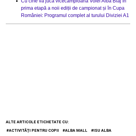
Cu cine va juca vicecampioana Volei Alba Blaj în
prima etapă a noii ediții de campionat și în Cupa
României: Programul complet al turului Diviziei A1
ALTE ARTICOLE ETICHETATE CU:
ACTIVITĂȚI PENTRU COPII
ALBA MALL
ISU ALBA