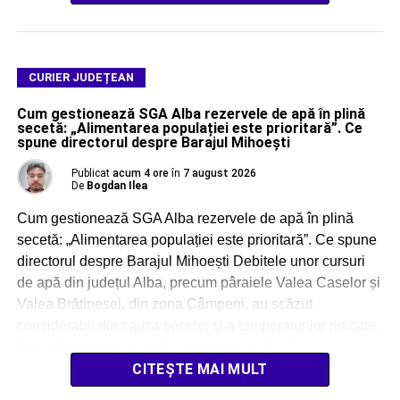
CURIER JUDEȚEAN
Cum gestionează SGA Alba rezervele de apă în plină
secetă: „Alimentarea populației este prioritară”. Ce
spune directorul despre Barajul Mihoești
Publicat
acum 4 ore
în
7 august 2026
De
Bogdan Ilea
Cum gestionează SGA Alba rezervele de apă în plină
secetă: „Alimentarea populației este prioritară”. Ce spune
directorul despre Barajul Mihoești Debitele unor cursuri
de apă din județul Alba, precum pâraiele Valea Caselor și
Valea Brătinesei, din zona Câmpeni, au scăzut
considerabil din cauza secetei și a temperaturilor ridicate,
însă alimentarea cu apă a populației nu […]
CITEȘTE MAI MULT