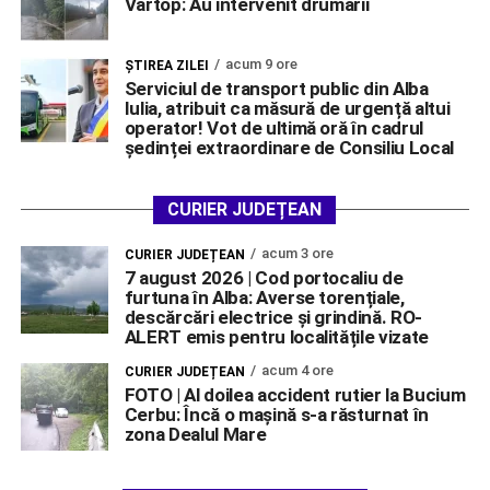
Vârtop: Au intervenit drumarii
acum 9 ore
ŞTIREA ZILEI
Serviciul de transport public din Alba
Iulia, atribuit ca măsură de urgență altui
operator! Vot de ultimă oră în cadrul
ședinței extraordinare de Consiliu Local
CURIER JUDEȚEAN
acum 3 ore
CURIER JUDEȚEAN
7 august 2026 | Cod portocaliu de
furtuna în Alba: Averse torențiale,
descărcări electrice și grindină. RO-
ALERT emis pentru localitățile vizate
acum 4 ore
CURIER JUDEȚEAN
FOTO | Al doilea accident rutier la Bucium
Cerbu: Încă o mașină s-a răsturnat în
zona Dealul Mare