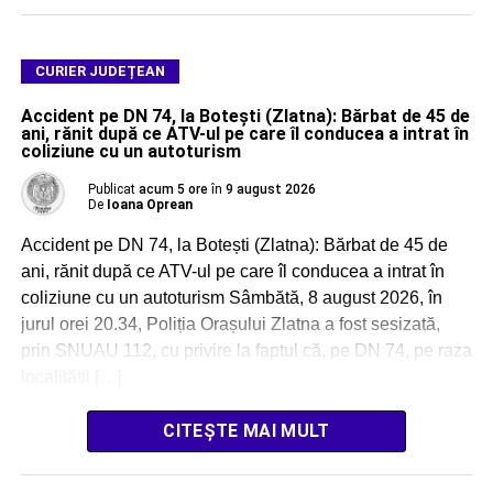
CURIER JUDEȚEAN
Accident pe DN 74, la Botești (Zlatna): Bărbat de 45 de
ani, rănit după ce ATV-ul pe care îl conducea a intrat în
coliziune cu un autoturism
Publicat
acum 5 ore
în
9 august 2026
De
Ioana Oprean
Accident pe DN 74, la Botești (Zlatna): Bărbat de 45 de
ani, rănit după ce ATV-ul pe care îl conducea a intrat în
coliziune cu un autoturism Sâmbătă, 8 august 2026, în
jurul orei 20.34, Poliția Orașului Zlatna a fost sesizată,
prin SNUAU 112, cu privire la faptul că, pe DN 74, pe raza
localității […]
CITEȘTE MAI MULT