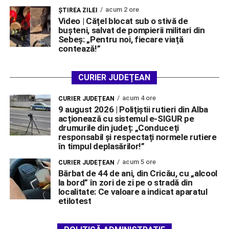
acum 2 ore
ŞTIREA ZILEI
Video | Cățel blocat sub o stivă de
bușteni, salvat de pompierii militari din
Sebeș: „Pentru noi, fiecare viață
contează!”
CURIER JUDEȚEAN
acum 4 ore
CURIER JUDEȚEAN
9 august 2026 | Polițiștii rutieri din Alba
acționează cu sistemul e-SIGUR pe
drumurile din județ: „Conduceți
responsabil și respectați normele rutiere
în timpul deplasărilor!”
acum 5 ore
CURIER JUDEȚEAN
Bărbat de 44 de ani, din Cricău, cu „alcool
la bord” în zori de zi pe o stradă din
localitate: Ce valoare a indicat aparatul
etilotest