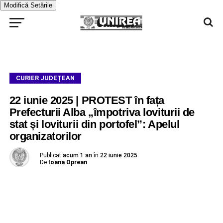
Modifică Setările
CURIER JUDEȚEAN
22 iunie 2025 | PROTEST în fața
Prefecturii Alba „împotriva loviturii de
stat și loviturii din portofel”: Apelul
organizatorilor
Publicat
acum 1 an
în
22 iunie 2025
De
Ioana Oprean