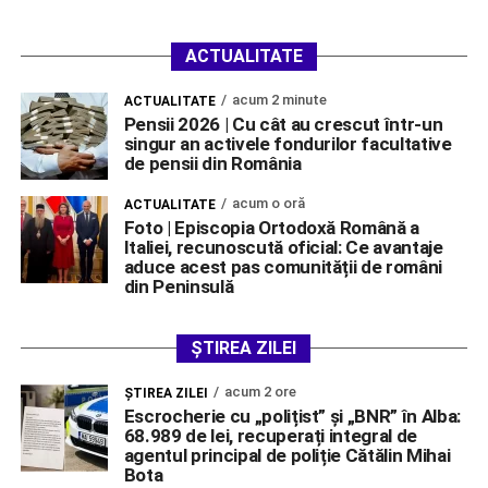
ACTUALITATE
acum 2 minute
ACTUALITATE
Pensii 2026 | Cu cât au crescut într-un
singur an activele fondurilor facultative
de pensii din România
acum o oră
ACTUALITATE
Foto | Episcopia Ortodoxă Română a
Italiei, recunoscută oficial: Ce avantaje
aduce acest pas comunității de români
din Peninsulă
ȘTIREA ZILEI
acum 2 ore
ŞTIREA ZILEI
Escrocherie cu „polițist” și „BNR” în Alba:
68.989 de lei, recuperați integral de
agentul principal de poliție Cătălin Mihai
Bota