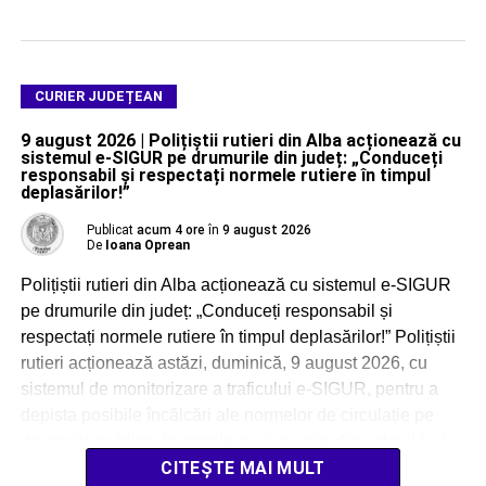
CURIER JUDEȚEAN
9 august 2026 | Polițiștii rutieri din Alba acționează cu
sistemul e-SIGUR pe drumurile din județ: „Conduceți
responsabil și respectați normele rutiere în timpul
deplasărilor!”
Publicat
acum 4 ore
în
9 august 2026
De
Ioana Oprean
Polițiștii rutieri din Alba acționează cu sistemul e-SIGUR
pe drumurile din județ: „Conduceți responsabil și
respectați normele rutiere în timpul deplasărilor!” Polițiștii
rutieri acționează astăzi, duminică, 9 august 2026, cu
sistemul de monitorizare a traficului e-SIGUR, pentru a
depista posibile încălcări ale normelor de circulație pe
drumurile publice, în zonele cu risc rutier din județul […]
CITEȘTE MAI MULT