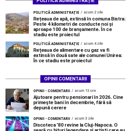
POLITICĂ ADMINISTRAȚIE
acum 2 zile
POLITICĂ ADMINISTRAȚIE
Rețeaua de apă, extinsă în comuna Bistra:
Peste 4 kilometri de conducte noi și
aproape 100 de branșamente. În ce
stadiu este proiectul
acum 4 zile
POLITICĂ ADMINISTRAȚIE
Rețeaua de alimentare cu gaz va fi
extinsă în două sate ale comunei Unirea:
În ce stadiu este proiectul
OPINII COMENTARII
acum 13 ore
OPINII - COMENTARII
Ajutoare pentru pensionari în 2026. Cine
primește bani în decembrie, fără să
depună cerere
acum 3 zile
OPINII - COMENTARII
Discoteca ’80 revine la Cluj-Napoca. O
seară cu hituri legendare și artiști care au