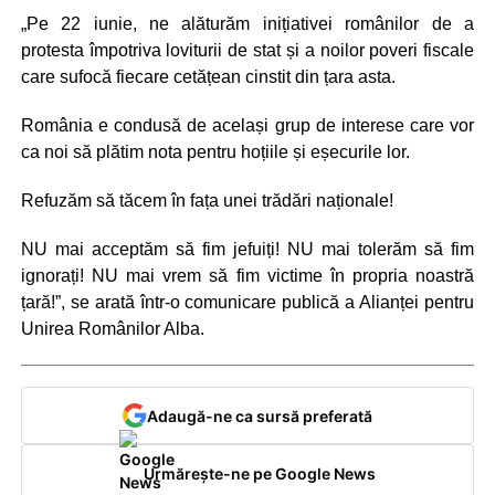
„Pe 22 iunie, ne alăturăm inițiativei românilor de a
protesta împotriva loviturii de stat și a noilor poveri fiscale
care sufocă fiecare cetățean cinstit din țara asta.
România e condusă de același grup de interese care vor
ca noi să plătim nota pentru hoțiile și eșecurile lor.
Refuzăm să tăcem în fața unei trădări naționale!
NU mai acceptăm să fim jefuiți! NU mai tolerăm să fim
ignorați! NU mai vrem să fim victime în propria noastră
țară!”, se arată într-o comunicare publică a Alianței pentru
Unirea Românilor Alba.
Adaugă-ne ca sursă preferată
Urmărește-ne pe Google News