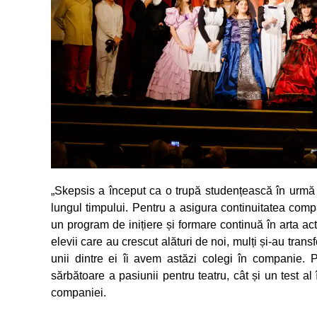
„Skepsis a început ca o trupă studențească în urmă 
lungul timpului. Pentru a asigura continuitatea c
un program de inițiere și formare continuă în arta acto
elevii care au crescut alături de noi, mulți și-au tran
unii dintre ei îi avem astăzi colegi în companie. 
sărbătoare a pasiunii pentru teatru, cât și un test al 
companiei.