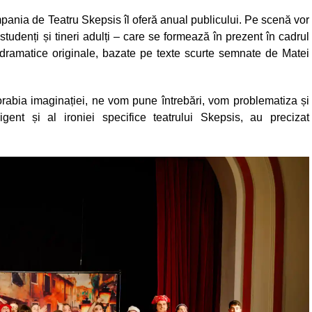
pania de Teatru Skepsis îl oferă anual publicului. Pe scenă vor
 studenți și tineri adulți – care se formează în prezent în cadrul
 dramatice originale, bazate pe texte scurte semnate de Matei
abia imaginației, ne vom pune întrebări, vom problematiza și
ligent și al ironiei specifice teatrului Skepsis, au precizat