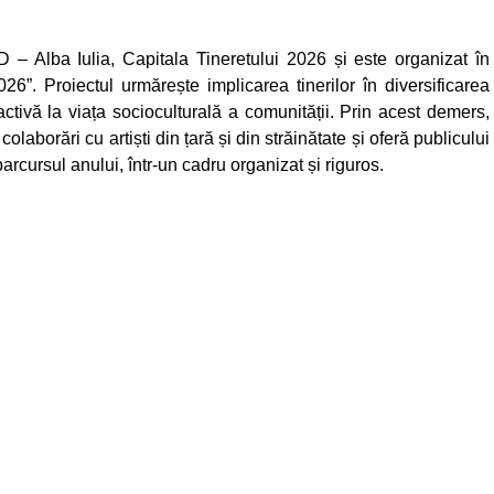
– Alba Iulia, Capitala Tineretului 2026 și este organizat în
26”. Proiectul urmărește implicarea tinerilor în diversificarea
a activă la viața socioculturală a comunității. Prin acest demers,
laborări cu artiști din țară și din străinătate și oferă publicului
arcursul anului, într-un cadru organizat și riguros.