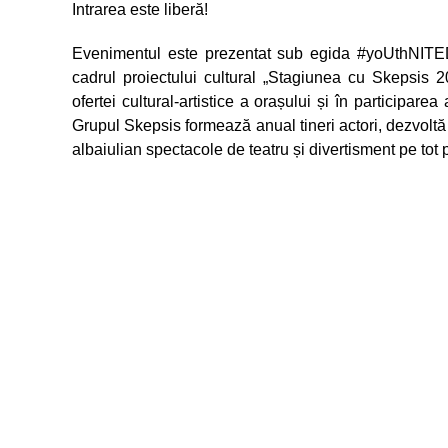
Intrarea este liberă!
Evenimentul este prezentat sub egida #yoUthNITED 
cadrul proiectului cultural „Stagiunea cu Skepsis 20
ofertei cultural-artistice a orașului și în participare
Grupul Skepsis formează anual tineri actori, dezvoltă co
albaiulian spectacole de teatru și divertisment pe tot p