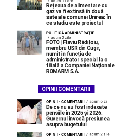
acum 11 ore
Rețeaua de alimentare cu
gaz va fi extinsă în două
sate ale comunei Unirea: În
ce stadiu este proiectul
POLITICĂ ADMINISTRAȚIE
acum 2 zile
FOTO | Flaviu Rădițoiu,
membru USR din Cugir,
numit în funcția de
administrator special la o
filială a Companiei Naționale
ROMARM S.A.
OPINII COMENTARII
acum o zi
OPINII - COMENTARII
De ce nu au fost indexate
pensiile în 2025 și 2026.
Guvernul invocă presiunea
asupra bugetului
acum 2 zile
OPINII - COMENTARII