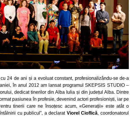
cu 24 de ani și a evoluat constant, profesionalizându-se de-a
ompaniei, în anul 2012 am lansat programul SKEPSIS STUDIO –
rului, dedicat tinerilor din Alba Iulia și din județul Alba. Dintre
sformat pasiunea în profesie, devenind actori profesioniști, iar pe
Pentru tinerii care ne însoțesc acum, «Generații» este atât o
întâlnirii cu publicul”, a declarat
Viorel Cioflică
, coordonatorul