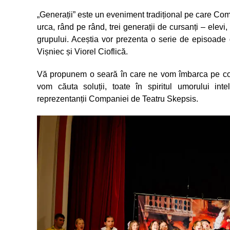
„Generații” este un eveniment tradițional pe care Com
urca, rând pe rând, trei generații de cursanți – elevi,
grupului. Aceștia vor prezenta o serie de episoade
Vișniec și Viorel Cioflică.
Vă propunem o seară în care ne vom îmbarca pe cor
vom căuta soluții, toate în spiritul umorului inte
reprezentanții Companiei de Teatru Skepsis.