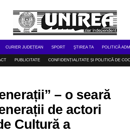
CURIER JUDEȚEAN
SPORT
ŞTIREA TA
POLITICĂ ADM
ACT
PUBLICITATE
CONFIDENȚIALITATE ȘI POLITICĂ DE CO
enerații” – o seară
enerații de actori
de Cultură a