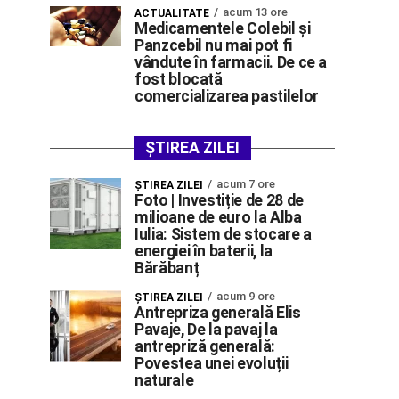
acum 13 ore
ACTUALITATE
Medicamentele Colebil și
Panzcebil nu mai pot fi
vândute în farmacii. De ce a
fost blocată
comercializarea pastilelor
ȘTIREA ZILEI
acum 7 ore
ŞTIREA ZILEI
Foto | Investiție de 28 de
milioane de euro la Alba
Iulia: Sistem de stocare a
energiei în baterii, la
Bărăbanț
acum 9 ore
ŞTIREA ZILEI
Antrepriza generală Elis
Pavaje, De la pavaj la
antrepriză generală:
Povestea unei evoluții
naturale