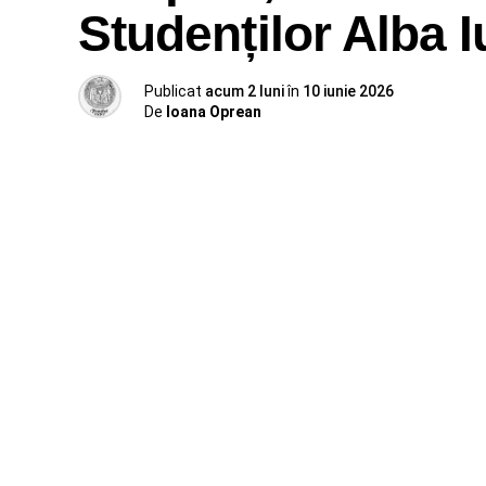
Studenților Alba I
Publicat
acum 2 luni
în
10 iunie 2026
De
Ioana Oprean