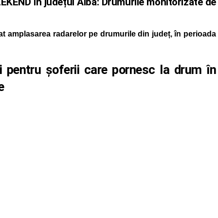
KEND în județul Alba: Drumurile monitorizate de
t amplasarea radarelor pe drumurile din județ, în perioada
 pentru șoferii care pornesc la drum în
e