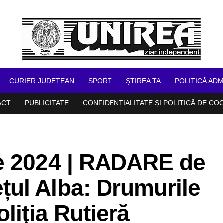
CURIER JUDEȚEAN
SPORT
ŞTIREA TA
POLITICĂ ADM
ACT
PUBLICITATE
CONFIDENȚIALITATE ȘI POLITICĂ DE CO
e 2024 | RADARE de
ul Alba: Drumurile
liţia Rutieră