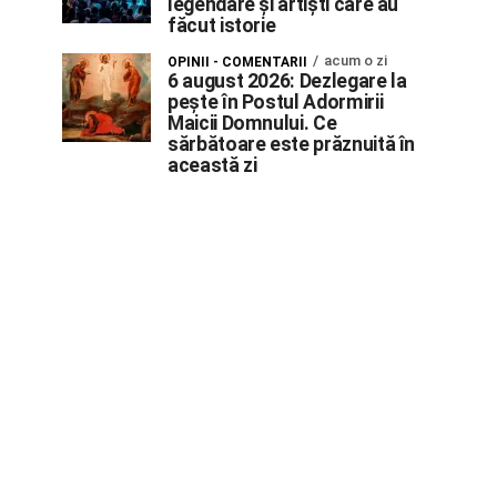
legendare și artiști care au
făcut istorie
acum o zi
OPINII - COMENTARII
6 august 2026: Dezlegare la
pește în Postul Adormirii
Maicii Domnului. Ce
sărbătoare este prăznuită în
această zi