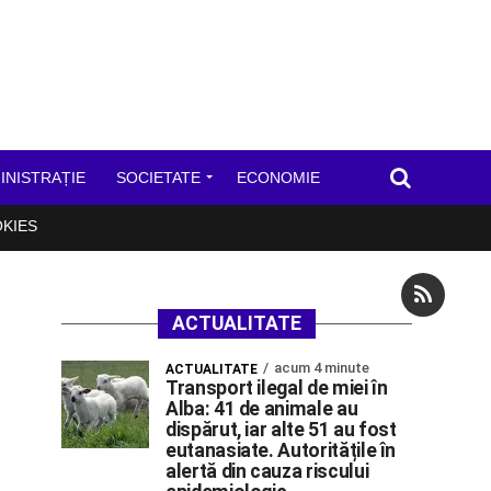
INISTRAȚIE
SOCIETATE
ECONOMIE
OKIES
ACTUALITATE
acum 4 minute
ACTUALITATE
Transport ilegal de miei în
Alba: 41 de animale au
dispărut, iar alte 51 au fost
eutanasiate. Autoritățile în
alertă din cauza riscului