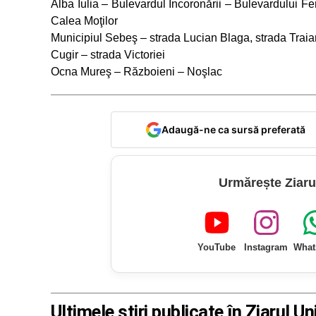
Alba Iulia – Bulevardul Încoronării – Bulevardului Fe
Calea Moţilor
Municipiul Sebeş – strada Lucian Blaga, strada Traia
Cugir – strada Victoriei
Ocna Mureş – Războieni – Noşlac
Adaugă-ne ca sursă preferată
Urmărește Ziaru
YouTube
Instagram
What
Ultimele știri publicate în Ziarul Un