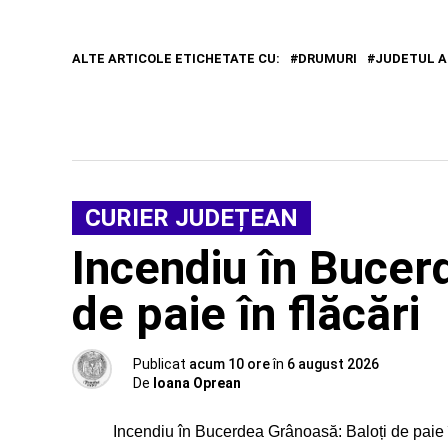
ALTE ARTICOLE ETICHETATE CU:
DRUMURI
JUDETUL A
CURIER JUDEȚEAN
Incendiu în Bucer
de paie în flăcări
Publicat
acum 10 ore
în
6 august 2026
De
Ioana Oprean
Incendiu în Bucerdea Grânoasă: Baloți de paie în