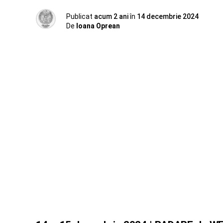
Publicat
acum 2 ani
în
14 decembrie 2024
De
Ioana Oprean