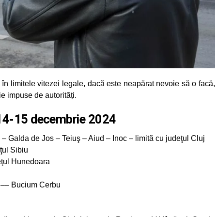
i în limitele vitezei legale, dacă este neapărat nevoie să o facă,
ie impuse de autorități.
 14-15 decembrie 2024
– Galda de Jos – Teiuş – Aiud – Inoc – limită cu judeţul Cluj
ţul Sibiu
deţul Hunedoara
d –– Bucium Cerbu