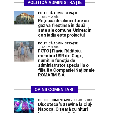
POLITICĂ ADMINISTRAȚIE
POLITICĂ ADMINISTRAȚIE
acum 2 zile
Rețeaua de alimentare cu
gaz va fi extinsă în două
sate ale comunei Unirea: În
ce stadiu este proiectul
POLITICĂ ADMINISTRAȚIE
acum 3 zile
FOTO | Flaviu Rădițoiu,
membru USR din Cugir,
numit în funcția de
administrator special la o
filială a Companiei Naționale
ROMARM S.A.
OPINII COMENTARII
acum 19 ore
OPINII - COMENTARII
Discoteca ’80 revine la Cluj-
Napoca. O seară cu hituri