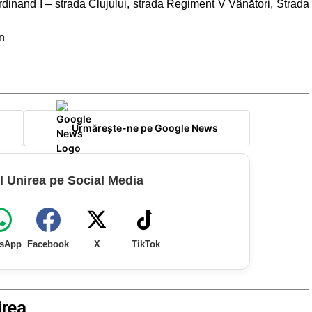
rdinand I – strada Clujului, strada Regiment V Vânători, Strada
n
Urmărește-ne pe Google News
l Unirea pe Social Media
sApp
Facebook
X
TikTok
irea