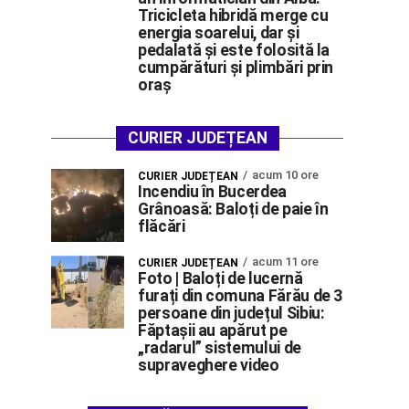
Tricicleta hibridă merge cu
energia soarelui, dar și
pedalată și este folosită la
cumpărături și plimbări prin
oraș
CURIER JUDEȚEAN
acum 10 ore
CURIER JUDEȚEAN
Incendiu în Bucerdea
Grânoasă: Baloți de paie în
flăcări
acum 11 ore
CURIER JUDEȚEAN
Foto | Baloți de lucernă
furați din comuna Fărău de 3
persoane din județul Sibiu:
Făptașii au apărut pe
„radarul” sistemului de
supraveghere video