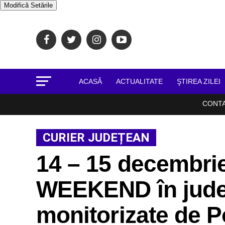
Modifică Setările
ACASĂ
ACTUALITATE
ŞTIREA ZILEI
CONT
CURIER JUDEȚEAN
14 – 15 decembri
WEEKEND în județ
monitorizate de Po