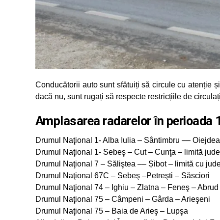
Conducătorii auto sunt sfătuiți să circule cu atenție ș
dacă nu, sunt rugați să respecte restricțiile de circulaț
Amplasarea radarelor în perioada
Drumul Naţional 1- Alba Iulia – Sântimbru –– Oiejdea 
Drumul Naţional 1- Sebeş – Cut – Cunţa – limită jude
Drumul Naţional 7 – Săliştea –– Șibot – limită cu ju
Drumul Naţional 67C – Sebeş –Petreşti – Săsciori
Drumul Naţional 74 – Ighiu – Zlatna – Feneş – Abru
Drumul Naţional 75 – Câmpeni – Gârda – Arieşeni
Drumul Naţional 75 – Baia de Arieş – Lupşa