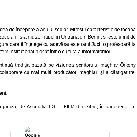
itatea de începere a anului școlar. Mirosul caracteristic de tocană
 zece ani, s-a mutat înapoi în Ungaria din Berlin, și este uimit de
ura care îl înțelege cu adevărat este tanti Juci, o profesoară la
em instituțional blocat într-o cultură a informatorilor.
ntinuă tradiția bazată pe viziunea scriitorului maghiar Örkény
colaborare cu mai mulți producători maghiari și a câștigat trei
ani.
rganizat de Asociația ESTE FILM din Sibiu, în parteneriat cu