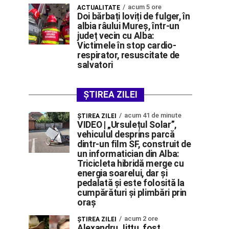
acum 5 ore
ACTUALITATE
Doi bărbați loviți de fulger, în
albia râului Mureș, într-un
județ vecin cu Alba:
Victimele în stop cardio-
respirator, resuscitate de
salvatori
ȘTIREA ZILEI
acum 41 de minute
ŞTIREA ZILEI
VIDEO | „Ursulețul Solar”,
vehiculul desprins parcă
dintr-un film SF, construit de
un informatician din Alba:
Tricicleta hibridă merge cu
energia soarelui, dar și
pedalată și este folosită la
cumpărături și plimbări prin
oraș
acum 2 ore
ŞTIREA ZILEI
Alexandru Jittu, fost