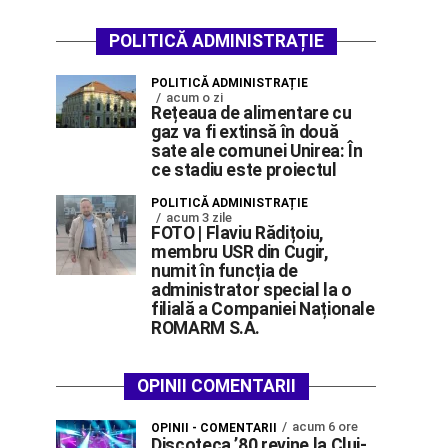
POLITICĂ ADMINISTRAȚIE
POLITICĂ ADMINISTRAȚIE
acum o zi
Rețeaua de alimentare cu
gaz va fi extinsă în două
sate ale comunei Unirea: În
ce stadiu este proiectul
POLITICĂ ADMINISTRAȚIE
acum 3 zile
FOTO | Flaviu Rădițoiu,
membru USR din Cugir,
numit în funcția de
administrator special la o
filială a Companiei Naționale
ROMARM S.A.
OPINII COMENTARII
acum 6 ore
OPINII - COMENTARII
Discoteca ’80 revine la Cluj-