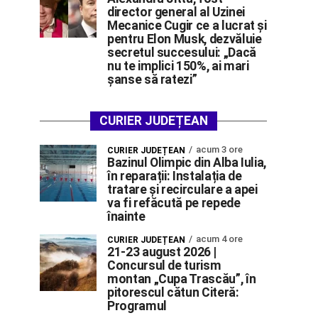
director general al Uzinei
Mecanice Cugir ce a lucrat și
pentru Elon Musk, dezvăluie
secretul succesului: „Dacă
nu te implici 150%, ai mari
șanse să ratezi”
CURIER JUDEȚEAN
acum 3 ore
CURIER JUDEȚEAN
Bazinul Olimpic din Alba Iulia,
în reparații: Instalația de
tratare și recirculare a apei
va fi refăcută pe repede
înainte
acum 4 ore
CURIER JUDEȚEAN
21-23 august 2026 |
Concursul de turism
montan „Cupa Trascău”, în
pitorescul cătun Citeră:
Programul