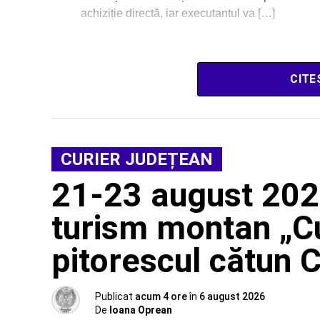
achiziție directă, iar executantul va […]
CITE
CURIER JUDEȚEAN
21-23 august 202
turism montan „Cu
pitorescul cătun 
Publicat
acum 4 ore
în
6 august 2026
De
Ioana Oprean