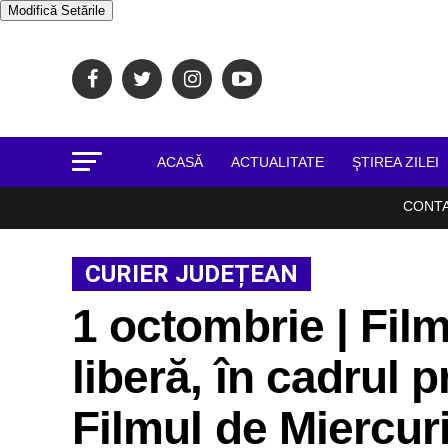
Modifică Setările
ACASĂ
ACTUALITATE
ŞTIREA ZILEI
CONT
CURIER JUDEȚEAN
1 octombrie | Fil
liberă, în cadrul 
Filmul de Miercuri