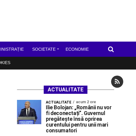
INISTRAȚIE
SOCIETATE
ECONOMIE
OKIES
ACTUALITATE
acum 2 ore
ACTUALITATE
Ilie Bolojan: „Românii nu vor
fi deconectați”. Guvernul
pregătește însă oprirea
curentului pentru unii mari
consumatori