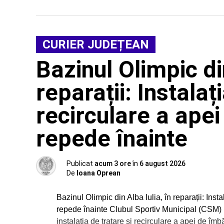
CURIER JUDEȚEAN
Bazinul Olimpic din
reparații: Instalaț
recirculare a apei
repede înainte
Publicat
acum 3 ore
în
6 august 2026
De
Ioana Oprean
Bazinul Olimpic din Alba Iulia, în reparații: Insta
repede înainte Clubul Sportiv Municipal (CSM) Un
instalația de tratare și recirculare a apei de îmb