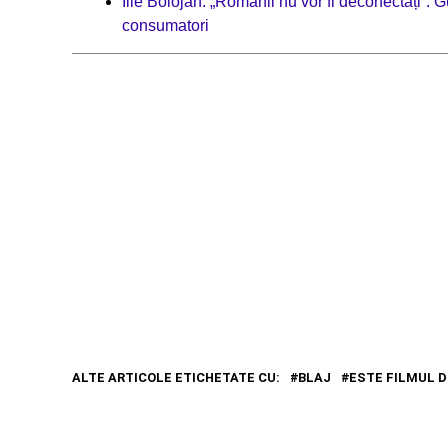
Ilie Bolojan: „Românii nu vor fi deconectați”. 
consumatori
ALTE ARTICOLE ETICHETATE CU:
BLAJ
ESTE FILMUL D