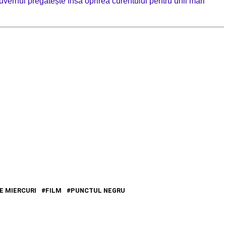
Guvernul pregătește însă oprirea curentului pentru unii mari
E MIERCURI
FILM
PUNCTUL NEGRU