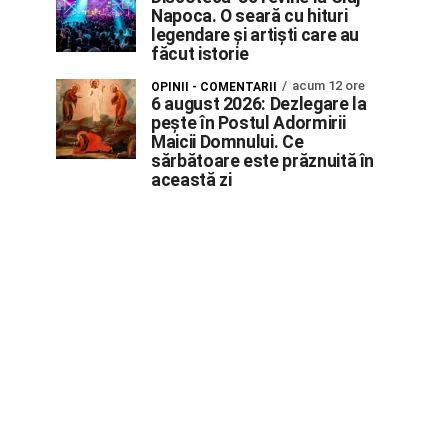
Napoca. O seară cu hituri
legendare și artiști care au
făcut istorie
acum 12 ore
OPINII - COMENTARII
6 august 2026: Dezlegare la
pește în Postul Adormirii
Maicii Domnului. Ce
sărbătoare este prăznuită în
această zi