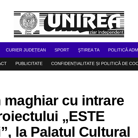
CURIER JUDEȚEAN
SPORT
ŞTIREA TA
POLITICĂ ADM
ACT
PUBLICITATE
CONFIDENȚIALITATE ȘI POLITICĂ DE CO
m maghiar cu intrare
proiectului „ESTE
”, la Palatul Cultural