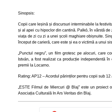
Sinopsis:
Copii care leșină și discursuri interminabile la festiv
și al apei cu hipoclor din cantină. Palkó, în vârstă de
viața de zi cu zi a unei școli maghiare obișnuite. Sing
început de carieră, care este și ea o victimă a unui sist
„Punctul negru”, un film grotesc pe alocuri, care co
István, a fost realizat ca producție independentă în 
premii la Locarno.
Rating: AP12 – Acordul părinților pentru copii sub 12 
„ESTE Filmul de Miercuri @ Blaj” este un proiect o
Asociația Culturală In Ars Veritas din Blaj.