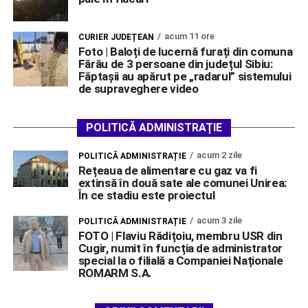
acum 11 ore
CURIER JUDEȚEAN
Foto | Baloți de lucernă furați din comuna
Fărău de 3 persoane din județul Sibiu:
Făptașii au apărut pe „radarul” sistemului
de supraveghere video
POLITICĂ ADMINISTRAȚIE
acum 2 zile
POLITICĂ ADMINISTRAȚIE
Rețeaua de alimentare cu gaz va fi
extinsă în două sate ale comunei Unirea:
În ce stadiu este proiectul
acum 3 zile
POLITICĂ ADMINISTRAȚIE
FOTO | Flaviu Rădițoiu, membru USR din
Cugir, numit în funcția de administrator
special la o filială a Companiei Naționale
ROMARM S.A.