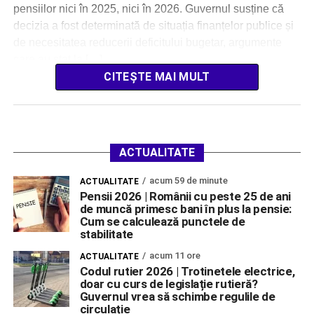
pensiilor nici în 2025, nici în 2026. Guvernul susține că
decizia a fost determinată de situația finanțelor publice și
de necesitatea reducerii deficitului bugetar, argumente
care au stat la […]
CITEȘTE MAI MULT
ACTUALITATE
acum 59 de minute
ACTUALITATE
Pensii 2026 | Românii cu peste 25 de ani
de muncă primesc bani în plus la pensie:
Cum se calculează punctele de
stabilitate
acum 11 ore
ACTUALITATE
Codul rutier 2026 | Trotinetele electrice,
doar cu curs de legislație rutieră?
Guvernul vrea să schimbe regulile de
circulație