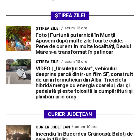
ȘTIREA ZILEI
acum 12 ore
ŞTIREA ZILEI
Foto | Furtună puternică în Munții
Apuseni după multe zile foarte calde:
Pene de curent în multe localități, Dealul
Mare s-a transformat în patinoar
acum 13 ore
ŞTIREA ZILEI
VIDEO | „Ursulețul Solar”, vehiculul
desprins parcă dintr-un film SF, construit
de un informatician din Alba: Tricicleta
hibridă merge cu energia soarelui, dar și
pedalată și este folosită la cumpărături și
plimbări prin oraș
CURIER JUDEȚEAN
acum 10 ore
CURIER JUDEȚEAN
Incendiu în Bucerdea Grânoasă: Baloți de
paie în flăcări