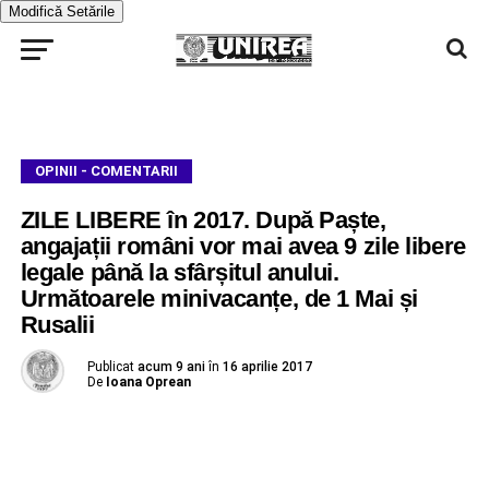
Modifică Setările
OPINII - COMENTARII
ZILE LIBERE în 2017. După Paște,
angajații români vor mai avea 9 zile libere
legale până la sfârșitul anului.
Următoarele minivacanțe, de 1 Mai și
Rusalii
Publicat
acum 9 ani
în
16 aprilie 2017
De
Ioana Oprean