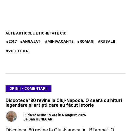
ALTE ARTICOLE ETICHETATE CU:
2017
ANGAJATI
MINIVACANTE
ROMANI
RUSALII
ZILE LIBERE
OPINII - COMENTARII
Discoteca ’80 revine la Cluj-Napoca. O seară cu hituri
legendare și artiști care au făcut istorie
Publicat
acum 19 ore
în
6 august 2026
De
Dan HENEGAR
Discoteca ’80 revine la Cluj-Napoca, în „BTarena”. O