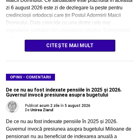
Maicii Domnului. Ce sărbătoare este prăznuită în această
zi 6 august 2026 este zi de dezlegare la pește pentru
credincioșii ortodocși care țin Postul Adormirii Maicii
Domnului. Data coincide cu una dintre cele mai
importante sărbători din calendarul ortodox: Schimbarea
la Față a Domnului, praznic împărătesc […]
CITEȘTE MAI MULT
OPINII - COMENTARII
De ce nu au fost indexate pensiile în 2025 și 2026.
Guvernul invocă presiunea asupra bugetului
Publicat
acum 2 zile
în
5 august 2026
De
Unirea Ziarul
De ce nu au fost indexate pensiile în 2025 și 2026.
Guvernul invocă presiunea asupra bugetului Milioane de
pensionari nu au beneficiat de indexarea anuală a