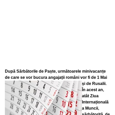
După Sărbătorile de Paște, următoarele minivacanțe
de care se vor bucura angajații români vor fi de
1 Mai
și de Rusalii.
În acest an,
atât Ziua
Internațională
a Muncii,
sărbătorită, de