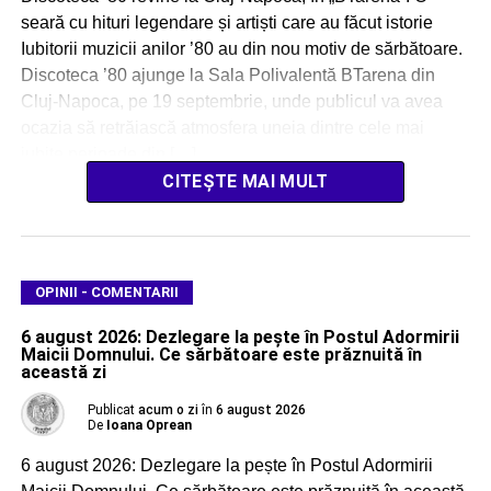
seară cu hituri legendare și artiști care au făcut istorie
Iubitorii muzicii anilor ’80 au din nou motiv de sărbătoare.
Discoteca ’80 ajunge la Sala Polivalentă BTarena din
Cluj-Napoca, pe 19 septembrie, unde publicul va avea
ocazia să retrăiască atmosfera uneia dintre cele mai
iubite perioade din […]
CITEȘTE MAI MULT
OPINII - COMENTARII
6 august 2026: Dezlegare la pește în Postul Adormirii
Maicii Domnului. Ce sărbătoare este prăznuită în
această zi
Publicat
acum o zi
în
6 august 2026
De
Ioana Oprean
6 august 2026: Dezlegare la pește în Postul Adormirii