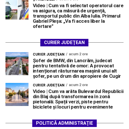
Video | Cum va fi selectat operatorul care
va asigura, ca măsură de urgență,
transportul public din Alba Iulia. Primarul
Gabriel Pleșa: „Va fi acces liber la
ofertare”
CURIER JUDEȚEAN
acum 2 ore
CURIER JUDEȚEAN
Șofer de BMW, din Lancrăm, judecat
pentru tentativă de omor: A provocat
intenționat răsturnarea mașinii unui alt
șofer, pe un drum din apropiere de Cugir
acum 2 ore
CURIER JUDEȚEAN
Video | Cum va arăta Bulevardul Republicii
din Blaj după transformarea în zonă
pietonală: Spații verzi, piste pentru
biciclete și locuri pentru evenimente
POLITICĂ ADMINISTRAȚIE