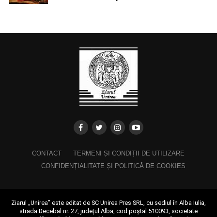
CONTACT
TERMENI ȘI CONDIȚII DE UTILIZARE
CONFIDENȚIALITATE ȘI POLITICĂ DE COOKIES
Ziarul „Unirea” este editat de SC Unirea Pres SRL, cu sediul în Alba Iulia,
strada Decebal nr. 27, județul Alba, cod poștal 510093, societate