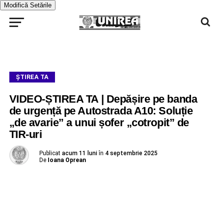
Modifică Setările
ŞTIREA TA
VIDEO-ȘTIREA TA | Depășire pe banda
de urgență pe Autostrada A10: Soluție
„de avarie” a unui șofer „cotropit” de
TIR-uri
Publicat
acum 11 luni
în
4 septembrie 2025
De
Ioana Oprean