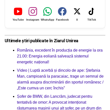
YouTube
Instagram
WhatsApp
Facebook
X
TikTok
Ultimele știri publicate în Ziarul Unirea
România, excedent în producția de energie la ora
21.00: Energia eoliană salvează sistemul
energetic național!
Video | Luptă acerbă și dincolo de ape: Ștefania
Man, campioană la paracaiac, trage un semnal de
alarmă asupra discriminării din sportul românesc /
„Este cumva un cerc închis”
Șofer de BMW, din Lancrăm, judecat pentru
tentativă de omor: A provocat intenționat
răsturnarea mașinii unui alt șofer, pe un drum din