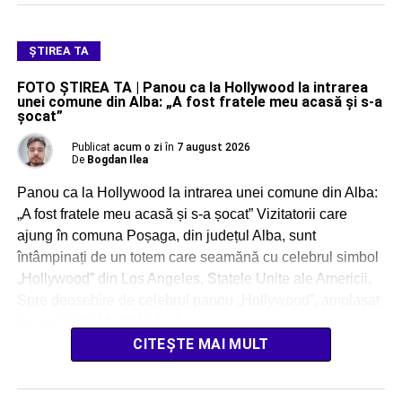
ŞTIREA TA
FOTO ȘTIREA TA | Panou ca la Hollywood la intrarea
unei comune din Alba: „A fost fratele meu acasă și s-a
șocat”
Publicat
acum o zi
în
7 august 2026
De
Bogdan Ilea
Panou ca la Hollywood la intrarea unei comune din Alba:
„A fost fratele meu acasă și s-a șocat” Vizitatorii care
ajung în comuna Poșaga, din județul Alba, sunt
întâmpinați de un totem care seamănă cu celebrul simbol
„Hollywood” din Los Angeles, Statele Unite ale Americii.
Spre deosebire de celebrul panou „Hollywood”, amplasat
pe versantul Muntelui […]
CITEȘTE MAI MULT