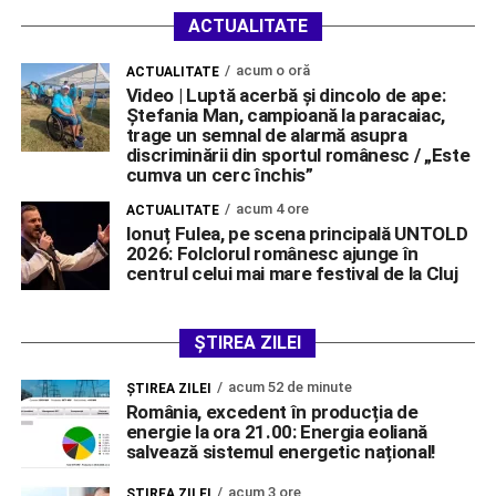
ACTUALITATE
acum o oră
ACTUALITATE
Video | Luptă acerbă și dincolo de ape:
Ștefania Man, campioană la paracaiac,
trage un semnal de alarmă asupra
discriminării din sportul românesc / „Este
cumva un cerc închis”
acum 4 ore
ACTUALITATE
Ionuț Fulea, pe scena principală UNTOLD
2026: Folclorul românesc ajunge în
centrul celui mai mare festival de la Cluj
ȘTIREA ZILEI
acum 52 de minute
ŞTIREA ZILEI
România, excedent în producția de
energie la ora 21.00: Energia eoliană
salvează sistemul energetic național!
acum 3 ore
ŞTIREA ZILEI