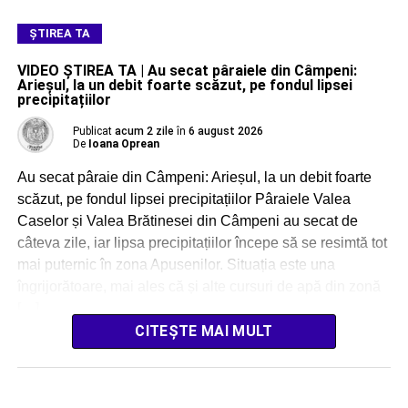
ŞTIREA TA
VIDEO ȘTIREA TA | Au secat pâraiele din Câmpeni:
Arieșul, la un debit foarte scăzut, pe fondul lipsei
precipitațiilor
Publicat
acum 2 zile
în
6 august 2026
De
Ioana Oprean
Au secat pâraie din Câmpeni: Arieșul, la un debit foarte
scăzut, pe fondul lipsei precipitațiilor Pâraiele Valea
Caselor și Valea Brătinesei din Câmpeni au secat de
câteva zile, iar lipsa precipitațiilor începe să se resimtă tot
mai puternic în zona Apusenilor. Situația este una
îngrijorătoare, mai ales că și alte cursuri de apă din zonă
[…]
CITEȘTE MAI MULT