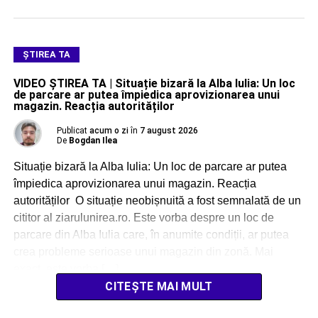
ŞTIREA TA
VIDEO ȘTIREA TA | Situație bizară la Alba Iulia: Un loc
de parcare ar putea împiedica aprovizionarea unui
magazin. Reacția autorităților
Publicat
acum o zi
în
7 august 2026
De
Bogdan Ilea
Situație bizară la Alba Iulia: Un loc de parcare ar putea
împiedica aprovizionarea unui magazin. Reacția
autorităților O situație neobișnuită a fost semnalată de un
cititor al ziarulunirea.ro. Este vorba despre un loc de
parcare din Alba Iulia care, în anumite condiții, ar putea
crea probleme serioase unui magazin din zonă. Mai
exact, este vorba […]
CITEȘTE MAI MULT