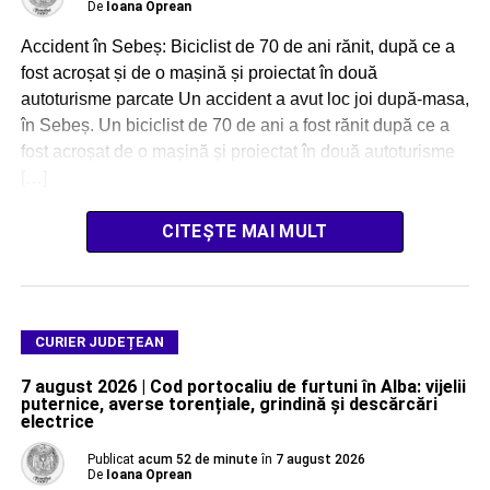
De
Ioana Oprean
Accident în Sebeș: Biciclist de 70 de ani rănit, după ce a
fost acroșat și de o mașină și proiectat în două
autoturisme parcate Un accident a avut loc joi după-masa,
în Sebeș. Un biciclist de 70 de ani a fost rănit după ce a
fost acroșat de o mașină și proiectat în două autoturisme
[…]
CITEȘTE MAI MULT
CURIER JUDEȚEAN
7 august 2026 | Cod portocaliu de furtuni în Alba: vijelii
puternice, averse torențiale, grindină și descărcări
electrice
Publicat
acum 52 de minute
în
7 august 2026
De
Ioana Oprean