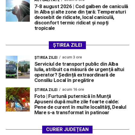
7-8 august 2026 | Cod galben de caniculă
în Alba și alte zone din țară: Temperaturi
deosebit de ridicate, local caniculă,
disconfort termic ridicat și nopți
tropicale
ȘTIREA ZILEI
acum 3 ore
ŞTIREA ZILEI
Serviciul de transport public din Alba
Iulia, atribuit ca măsură de urgență altui
operator? Ședință extraordinară de
Consiliu Local în pregătire
acum 16 ore
ŞTIREA ZILEI
Foto | Furtună puternică în Munții
Apuseni după multe zile foarte calde:
Pene de curent în multe localități, Dealul
Mare s-a transformat în patinoar
CURIER JUDEȚEAN