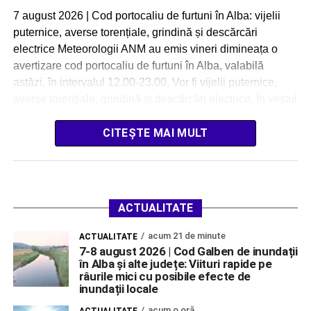
7 august 2026 | Cod portocaliu de furtuni în Alba: vijelii
puternice, averse torențiale, grindină și descărcări
electrice Meteorologii ANM au emis vineri dimineața o
avertizare cod portocaliu de furtuni în Alba, valabilă
astăzi, în intervalul 12.00-23.00. Vor fi vijelii puternice,
averse torențiale, grindină și descărcări electrice. În vestul
si sudul județului Alba vor fi […]
CITEȘTE MAI MULT
ACTUALITATE
acum 21 de minute
ACTUALITATE
7-8 august 2026 | Cod Galben de inundații
în Alba și alte județe: Viituri rapide pe
râurile mici cu posibile efecte de
inundații locale
acum o oră
ACTUALITATE