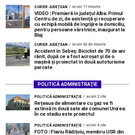
acum 11 minute
CURIER JUDEȚEAN
VIDEO | Premieră în județul Alba: Primul
Centru de zi, de asistență și recuperare
cu echipă mobilă de îngrijire la domiciliu,
pentru persoane vârstnice, inaugurat la
Blaj
acum 42 de minute
CURIER JUDEȚEAN
Accident în Sebeș: Biciclist de 70 de ani
rănit, după ce a fost acroșat și de o
mașină și proiectat în două autoturisme
parcate
POLITICĂ ADMINISTRAȚIE
acum 2 zile
POLITICĂ ADMINISTRAȚIE
Rețeaua de alimentare cu gaz va fi
extinsă în două sate ale comunei Unirea:
În ce stadiu este proiectul
acum 4 zile
POLITICĂ ADMINISTRAȚIE
FOTO | Flaviu Rădițoiu, membru USR din