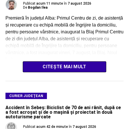
Publicat
acum 11 minute
în
7 august 2026
De
Bogdan Ilea
Premieră în județul Alba: Primul Centru de zi, de asistență
și recuperare cu echipă mobilă de îngrijire la domiciliu,
pentru persoane vârstnice, inaugurat la Blaj Primul Centru
de zi din județul Alba, de asistență și recuperare cu
echipă mobilă de îngrijire la domiciliu, pentru persoane
vârstnice, a fost inaugurat vineri, 7 august, la Blaj. Noul
[…]
CITEȘTE MAI MULT
CURIER JUDEȚEAN
Accident în Sebeș: Biciclist de 70 de ani rănit, după ce
a fost acroșat și de o mașină și proiectat în două
autoturisme parcate
Publicat
acum 42 de minute
în
7 august 2026