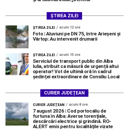
ȘTIREA ZILEI
acum 12 ore
ŞTIREA ZILEI
Foto | Aluviuni pe DN 75, între Arieșeni și
Vârtop: Au intervenit drumarii
acum 15 ore
ŞTIREA ZILEI
Serviciul de transport public din Alba
Iulia, atribuit ca măsură de urgență altui
operator! Vot de ultimă oră în cadrul
ședinței extraordinare de Consiliu Local
CURIER JUDEȚEAN
acum 8 ore
CURIER JUDEȚEAN
7 august 2026 | Cod portocaliu de
furtuna în Alba: Averse torențiale,
descărcări electrice și grindină. RO-
ALERT emis pentru localitățile vizate