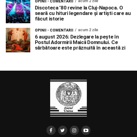
acum 2 zile
OPINII - COMENTARII
Discoteca ’80 revine la Cluj-Napoca. O
seară cu hituri legendare și artiști care au
făcut istorie
acum 2 zile
OPINII - COMENTARII
6 august 2026: Dezlegare la pește în
Postul Adormirii Maicii Domnului. Ce
sărbătoare este prăznuită în această zi