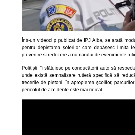
Într-un videoclip publicat de IPJ Alba, se arată modu
pentru depistarea șoferilor care depășesc limita l
prevenire și reducere a numărului de evenimente ruti
Polițiștii îi sfătuiesc pe conducătorii auto să respecte
unde există semnalizare rutieră specifică să reducă 
trecerile de pietoni, în apropierea școlilor, parcuri
pericolul de accidente este mai ridicat.