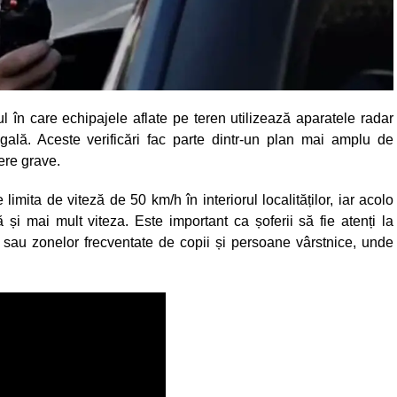
l în care echipajele aflate pe teren utilizează aparatele radar
egală. Aceste verificări fac parte dintr-un plan mai amplu de
ere grave.
 limita de viteză de 50 km/h în interiorul localităților, iar acolo
și mai mult viteza. Este important ca șoferii să fie atenți la
lor sau zonelor frecventate de copii și persoane vârstnice, unde