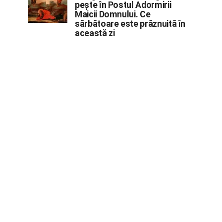
pește în Postul Adormirii
Maicii Domnului. Ce
sărbătoare este prăznuită în
această zi