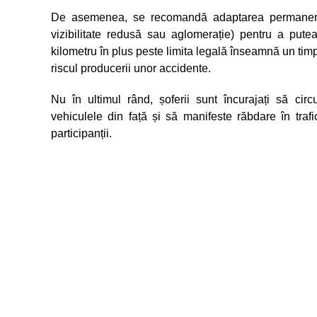
De asemenea, se recomandă adaptarea permanentă a
vizibilitate redusă sau aglomerație) pentru a putea
kilometru în plus peste limita legală înseamnă un tim
riscul producerii unor accidente.
Nu în ultimul rând, șoferii sunt încurajați să cir
vehiculele din față și să manifeste răbdare în trafi
participanții.