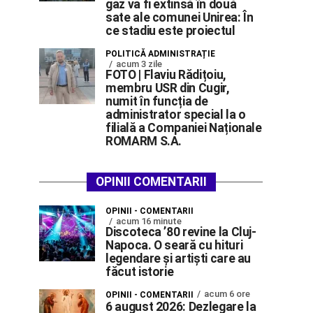
gaz va fi extinsă în două
sate ale comunei Unirea: În
ce stadiu este proiectul
POLITICĂ ADMINISTRAȚIE
acum 3 zile
FOTO | Flaviu Rădițoiu,
membru USR din Cugir,
numit în funcția de
administrator special la o
filială a Companiei Naționale
ROMARM S.A.
OPINII COMENTARII
OPINII - COMENTARII
acum 16 minute
Discoteca ’80 revine la Cluj-
Napoca. O seară cu hituri
legendare și artiști care au
făcut istorie
acum 6 ore
OPINII - COMENTARII
6 august 2026: Dezlegare la