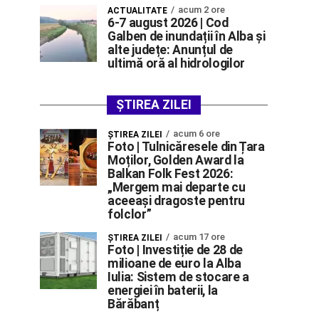
acum 2 ore
ACTUALITATE
6-7 august 2026 | Cod
Galben de inundații în Alba și
alte județe: Anunțul de
ultimă oră al hidrologilor
ȘTIREA ZILEI
acum 6 ore
ŞTIREA ZILEI
Foto | Tulnicăresele din Țara
Moților, Golden Award la
Balkan Folk Fest 2026:
„Mergem mai departe cu
aceeași dragoste pentru
folclor”
acum 17 ore
ŞTIREA ZILEI
Foto | Investiție de 28 de
milioane de euro la Alba
Iulia: Sistem de stocare a
energiei în baterii, la
Bărăbanț