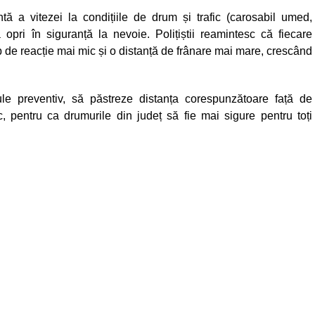
 vitezei la condițiile de drum și trafic (carosabil umed,
 opri în siguranță la nevoie. Polițiștii reamintesc că fiecare
p de reacție mai mic și o distanță de frânare mai mare, crescând
cule preventiv, să păstreze distanța corespunzătoare față de
c, pentru ca drumurile din județ să fie mai sigure pentru toți