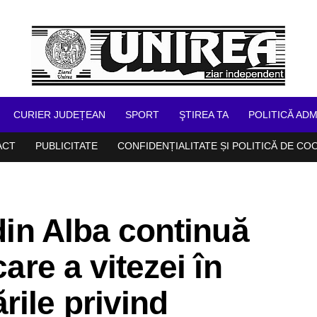
CURIER JUDEȚEAN
SPORT
ŞTIREA TA
POLITICĂ ADM
ACT
PUBLICITATE
CONFIDENȚIALITATE ȘI POLITICĂ DE CO
 din Alba continuă
care a vitezei în
rile privind