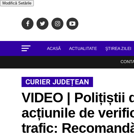
Modifică Setările
ACASĂ
ACTUALITATE
ŞTIREA ZILEI
CONT
CURIER JUDEȚEAN
VIDEO | Polițiștii
acțiunile de verifi
trafic: Recomandă