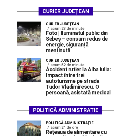
CURIER JUDEȚEAN
CURIER JUDEȚEAN
acum 23 de minute
Foto | Iluminatul public din
Sebeș – consum redus de
energie, siguranță
menținută
CURIER JUDEȚEAN
acum 52 de minute
Accident rutier la Alba Iulia:
Impact între trei
autoturisme pe strada
Tudor Vladimirescu. O
persoană, asistată medical
POLITICĂ ADMINISTRAȚIE
POLITICĂ ADMINISTRAȚIE
acum 21 de ore
Rețeaua de alimentare cu