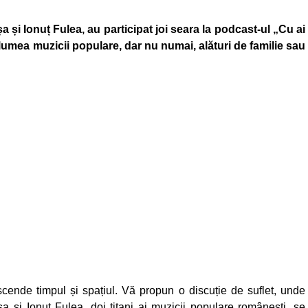
a și Ionuț Fulea, au participat joi seara la podcast-ul „Cu ai
n lumea muzicii populare, dar nu numai, alături de familie sau
nscende timpul și spațiul. Vă propun o discuție de suflet, unde
șa și Ionuț Fulea, doi titani ai muzicii populare românești, se