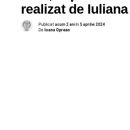
realizat de Iulian
Publicat
acum 2 ani
în
5 aprilie 2024
De
Ioana Oprean