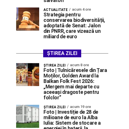
salvatori
acum 4 ore
ACTUALITATE
Strategia pentru
conservarea biodiversității,
adoptată de Senat: Jalon
din PNRR, care vizează un
miliard de euro
ȘTIREA ZILEI
acum 8 ore
ŞTIREA ZILEI
Foto | Tulnicăresele din Țara
Moților, Golden Award la
Balkan Folk Fest 2026:
„Mergem mai departe cu
aceeași dragoste pentru
folclor”
acum 19 ore
ŞTIREA ZILEI
Foto | Investiție de 28 de
milioane de euro la Alba
Iulia: Sistem de stocare a
energiei în baterii, la