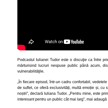
Podcastul Iulianei Tudor este o discuţie ca între pri
mărturisind lucruri nespuse public până acum, disc
vulnerabilităţile.
„În fiecare episod, într-un cadru confortabil, vedetele
de suflet, ce oferă exclusivități, multă emoție și, cu si
noștri”, declară Iuliana Tudor. „Pentru mine, este pri
interesant pentru un public cât mai larg”, mai adaugă 