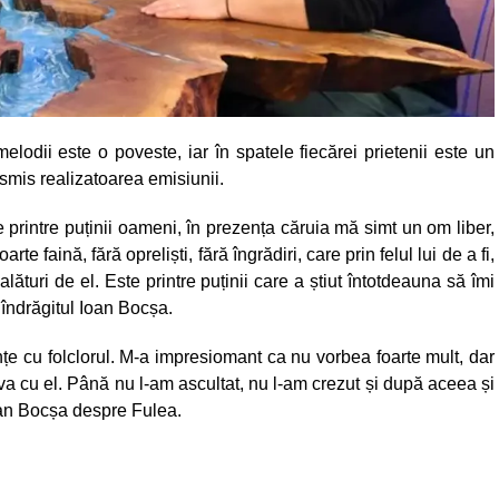
elodii este o poveste, iar în spatele fiecărei prietenii este un
nsmis realizatoarea emisiunii.
 printre puținii oameni, în prezența căruia mă simt un om liber,
e faină, fără opreliști, fără îngrădiri, care prin felul lui de a fi,
 alături de el. Este printre puținii care a știut întotdeauna să îmi
 îndrăgitul Ioan Bocșa.
țe cu folclorul. M-a impresiomant ca nu vorbea foarte mult, dar
eva cu el. Până nu l-am ascultat, nu l-am crezut și după aceea și
oan Bocșa despre Fulea.