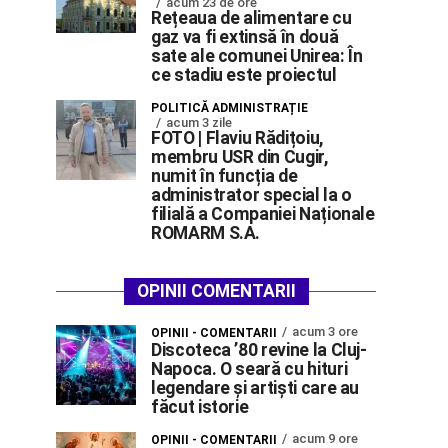
acum 23 de ore
Rețeaua de alimentare cu
gaz va fi extinsă în două
sate ale comunei Unirea: În
ce stadiu este proiectul
POLITICĂ ADMINISTRAȚIE
acum 3 zile
FOTO | Flaviu Rădițoiu,
membru USR din Cugir,
numit în funcția de
administrator special la o
filială a Companiei Naționale
ROMARM S.A.
OPINII COMENTARII
acum 3 ore
OPINII - COMENTARII
Discoteca ’80 revine la Cluj-
Napoca. O seară cu hituri
legendare și artiști care au
făcut istorie
acum 9 ore
OPINII - COMENTARII