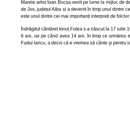
Marele artist Ioan Bocșa venit pe lume la mijloc de 
de Jos, județul Alba și a devenit în timp unul dintre ce
este unul dintre cei mai importanți interpreți de folcl
Îndrăgitul cântăreț Ionuț Fulea s-a născut la 17 iulie 
6 ani, iar pe când avea 14 ani, în timp ce urmărea e
Fudui Iancu, a decis că e vremea să cânte şi pentru l