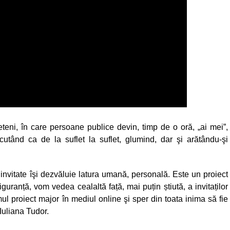
eteni, în care persoane publice devin, timp de o oră, „ai mei”,
utând ca de la suflet la suflet, glumind, dar şi arătându-şi
 invitate îşi dezvăluie latura umană, personală. Este un proiect
guranță, vom vedea cealaltă față, mai puțin știută, a invitaților
mul proiect major în mediul online şi sper din toata inima să fie
Iuliana Tudor.