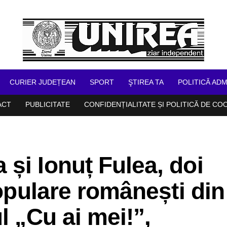
CURIER JUDEȚEAN
SPORT
ŞTIREA TA
POLITICĂ ADM
ACT
PUBLICITATE
CONFIDENȚIALITATE ȘI POLITICĂ DE CO
și Ionuț Fulea, doi
populare românești din
l „Cu ai mei!”,