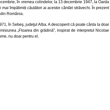
decembrie, în vremea colindelor, la 13 decembrie 1947, la Oarda
i mai împătimiți căutători ai acestor cântări străvechi. În prezent
or din România.
1971, în Sebeş, judeţul Alba. A descoperit că poate cânta la doar
misiunea „Floarea din grădină”, inspirat de interpretul Nicolae
ume, nu doar pentru el.