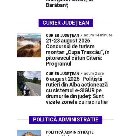
Bărăbanț
CURIER JUDEȚEAN
acum 14 minute
CURIER JUDEȚEAN
21-23 august 2026 |
Concursul de turism
montan „Cupa Trascău”, în
pitorescul cătun Citeră:
Programul
acum 2 ore
CURIER JUDEȚEAN
6 august 2026 | Polițiștii
rutieri din Alba acționează
cu sistemul e-SIGUR pe
drumurile din județ: Sunt
vizate zonele cu risc rutier
POLITICĂ ADMINISTRAȚIE
POLITICĂ ADMINISTRAȚIE