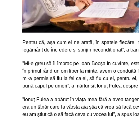
Pentru că, așa cum ei ne arată, în spatele fiecărei m
legământ de încredere și sprijin necondiționat”, a tra
”Mi-e greu să îl îmbrac pe Ioan Bocșa în cuvinte, este
în primul rând un om liber la minte, avem o conduită foart
mi-a permis să fiu la fel ca el, să fiu cu el, pentru el,
pună capul pe umeri”, a mărturisit Ionuț Fulea despre
”Ionuț Fulea a apărut în viața mea fără a avea tangen
era un tânăr care la vârsta aia știa că vrea să facă c
eu am știut că o să facă ceva cu vocea lui”, a spus I