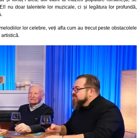
! nu doar talentele lor muzicale, ci și legătura lor profundă,
ă.
elodiilor lor celebre, veți afla cum au trecut peste obstacolele
 artistică.