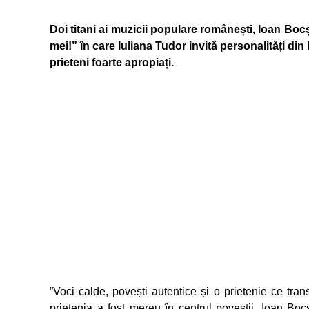
Doi titani ai muzicii populare românești, Ioan Bocș
mei!” în care Iuliana Tudor invită personalități di
prieteni foarte apropiați.
”Voci calde, povești autentice și o prietenie ce tra
prietenia a fost mereu în centrul poveștii. Ioan Boc