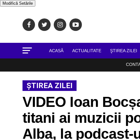
Modifică Setările
ACASĂ
ACTUALITATE
ŞTIREA ZILEI
CONT
ŞTIREA ZILEI
VIDEO Ioan Bocșa 
titani ai muzicii 
Alba, la podcast-u