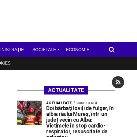
INISTRAȚIE
SOCIETATE
ECONOMIE
OKIES
ACTUALITATE
acum o oră
ACTUALITATE
Doi bărbați loviți de fulger, în
albia râului Mureș, într-un
județ vecin cu Alba:
Victimele în stop cardio-
respirator, resuscitate de