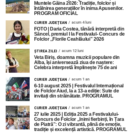
Muntele Găina 2026: Tradiție, folclor și
întâlnirea generațiilor în inima Apusenilor.
PROGRAM OFICIAL
acum 4 luni
CURIER JUDEȚEAN
FOTO | Daria Costea, tânără interpretă din
Sâncel, premiul I la Festivalul- Concurs de
Folclor ,,Florile Ceahlăului” 2026
acum 12 luni
ŞTIREA ZILEI
Veta Biriș, doamna muzicii populare din
Alba, își aniversează ziua de naștere:
Celebra interpretă împlinește 75 de ani
acum 1 an
CURIER JUDEȚEAN
6-10 august 2025 | Festivalul Internațional
de Folclor Aiud, la a 13-a ediție: Sute de
invitați din străinătate. PROGRAMUL
acum 1 an
CURIER JUDEȚEAN
27 iulie 2025 | Ediția 2025 a Festivalului-
Concurs de Folclor „Inimi fierbinți, în Țara
de Piatră”: O zi vibrantă, plină de emoție,
tradiție și excelență artistică. PROGRAMUL