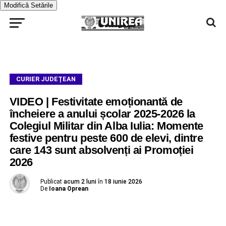
Modifică Setările
CURIER JUDEȚEAN
VIDEO | Festivitate emoționantă de
încheiere a anului școlar 2025-2026 la
Colegiul Militar din Alba Iulia: Momente
festive pentru peste 600 de elevi, dintre
care 143 sunt absolvenți ai Promoției
2026
Publicat
acum 2 luni
în
18 iunie 2026
De
Ioana Oprean