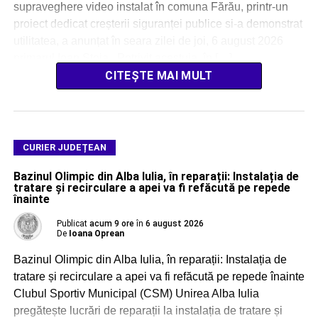
supraveghere video instalat în comuna Fărău, printr-un
proiect dedicat creșterii siguranței publice si-a demonstrat
utilitatea, a anunțat în seara zilei de joi, 6 august 2026
primarul Ioan Stoia. Potrivit acestuia, în […]
CITEȘTE MAI MULT
CURIER JUDEȚEAN
Bazinul Olimpic din Alba Iulia, în reparații: Instalația de
tratare și recirculare a apei va fi refăcută pe repede
înainte
Publicat
acum 9 ore
în
6 august 2026
De
Ioana Oprean
Bazinul Olimpic din Alba Iulia, în reparații: Instalația de
tratare și recirculare a apei va fi refăcută pe repede înainte
Clubul Sportiv Municipal (CSM) Unirea Alba Iulia
pregătește lucrări de reparații la instalația de tratare și