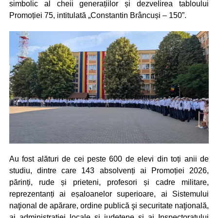
simbolic al cheii generațiilor și dezvelirea tabloului
Promoției 75, intitulată „Constantin Brâncuși – 150”.
Au fost alături de cei peste 600 de elevi din toți anii de
studiu, dintre care 143 absolvenți ai Promoției 2026,
părinți, rude și prieteni, profesori și cadre militare,
reprezentanți ai eșaloanelor superioare, ai Sistemului
naţional de apărare, ordine publică şi securitate naţională,
ai administrației locale și județene și ai Inspectoratului