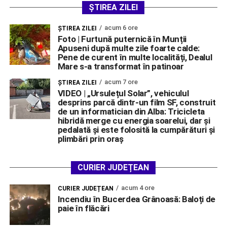
ȘTIREA ZILEI
acum 6 ore
ŞTIREA ZILEI
Foto | Furtună puternică în Munții
Apuseni după multe zile foarte calde:
Pene de curent în multe localități, Dealul
Mare s-a transformat în patinoar
acum 7 ore
ŞTIREA ZILEI
VIDEO | „Ursulețul Solar”, vehiculul
desprins parcă dintr-un film SF, construit
de un informatician din Alba: Tricicleta
hibridă merge cu energia soarelui, dar și
pedalată și este folosită la cumpărături și
plimbări prin oraș
CURIER JUDEȚEAN
acum 4 ore
CURIER JUDEȚEAN
Incendiu în Bucerdea Grânoasă: Baloți de
paie în flăcări