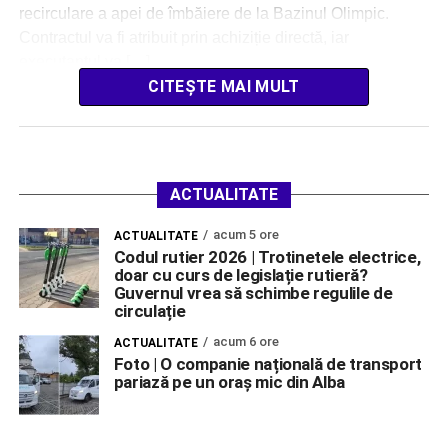
recirculare a apei de îmbăiere de la Bazinul Olimpic.
Contractul va fi atribuit prin achiziție directă, iar
executantul va […]
CITEȘTE MAI MULT
ACTUALITATE
acum 5 ore
ACTUALITATE
Codul rutier 2026 | Trotinetele electrice,
doar cu curs de legislație rutieră?
Guvernul vrea să schimbe regulile de
circulație
acum 6 ore
ACTUALITATE
Foto | O companie națională de transport
pariază pe un oraș mic din Alba