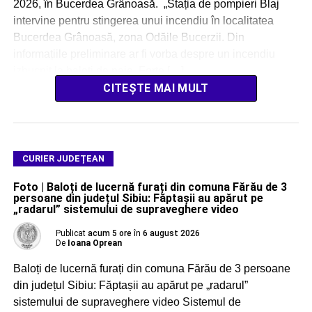
2026, în Bucerdea Grânoasă. „Stația de pompieri Blaj
intervine pentru stingerea unui incendiu în localitatea
Bucerdea Grânoasă, zona Odăile Bucerzii. Din
informațiile preliminare ar fi vorba despre un incendiu
izbucnit la baloți de paie. Forțe […]
CITEȘTE MAI MULT
CURIER JUDEȚEAN
Foto | Baloți de lucernă furați din comuna Fărău de 3
persoane din județul Sibiu: Făptașii au apărut pe
„radarul” sistemului de supraveghere video
Publicat
acum 5 ore
în
6 august 2026
De
Ioana Oprean
Baloți de lucernă furați din comuna Fărău de 3 persoane
din județul Sibiu: Făptașii au apărut pe „radarul”
sistemului de supraveghere video Sistemul de