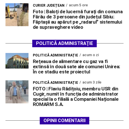
acum 5 ore
CURIER JUDEȚEAN
Foto | Baloți de lucernă furați din comuna
Fărău de 3 persoane din județul Sibiu:
Făptașii au apărut pe „radarul” sistemului
de supraveghere video
POLITICĂ ADMINISTRAȚIE
acum o zi
POLITICĂ ADMINISTRAȚIE
Rețeaua de alimentare cu gaz va fi
extinsă în două sate ale comunei Unirea:
În ce stadiu este proiectul
acum 3 zile
POLITICĂ ADMINISTRAȚIE
FOTO | Flaviu Rădițoiu, membru USR din
Cugir, numit în funcția de administrator
special la o filială a Companiei Naționale
ROMARM S.A.
OPINII COMENTARII