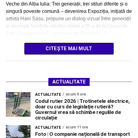
Veche din Alba Iulia: Trei generații, trei stiluri diferite și o
singură poveste comună – devenirea Expoziția, inițiată de
artista Hani Sasu, propune un dialog vizual între generații
și reunește lucrările elevilor clasei a IX-a de la Liceul de
Arte „Regina Maria” – secțiile Arte Plastice […]
CITEȘTE MAI MULT
ACTUALITATE
acum 9 ore
ACTUALITATE
Codul rutier 2026 | Trotinetele electrice,
doar cu curs de legislație rutieră?
Guvernul vrea să schimbe regulile de
circulație
acum 11 ore
ACTUALITATE
Foto | O companie națională de transport