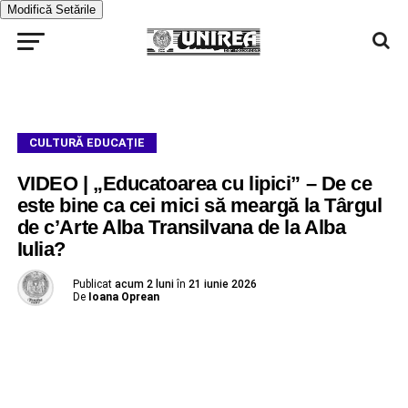
Modifică Setările
CULTURĂ EDUCAȚIE
VIDEO | „Educatoarea cu lipici” – De ce
este bine ca cei mici să meargă la Târgul
de c’Arte Alba Transilvana de la Alba
Iulia?
Publicat
acum 2 luni
în
21 iunie 2026
De
Ioana Oprean