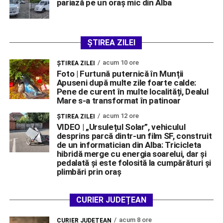
pariază pe un oraș mic din Alba
ȘTIREA ZILEI
acum 10 ore
ŞTIREA ZILEI
Foto | Furtună puternică în Munții
Apuseni după multe zile foarte calde:
Pene de curent în multe localități, Dealul
Mare s-a transformat în patinoar
acum 12 ore
ŞTIREA ZILEI
VIDEO | „Ursulețul Solar”, vehiculul
desprins parcă dintr-un film SF, construit
de un informatician din Alba: Tricicleta
hibridă merge cu energia soarelui, dar și
pedalată și este folosită la cumpărături și
plimbări prin oraș
CURIER JUDEȚEAN
acum 8 ore
CURIER JUDEȚEAN