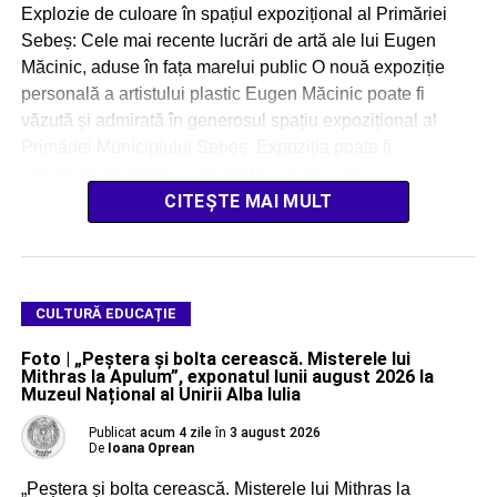
Explozie de culoare în spațiul expozițional al Primăriei
Sebeș: Cele mai recente lucrări de artă ale lui Eugen
Măcinic, aduse în fața marelui public O nouă expoziție
personală a artistului plastic Eugen Măcinic poate fi
văzută și admirată în generosul spațiu expozițional al
Primăriei Municipiului Sebeș. Expoziția poate fi
caracterizată drept o adevărată explozie de […]
CITEȘTE MAI MULT
CULTURĂ EDUCAȚIE
Foto | „Peștera și bolta cerească. Misterele lui
Mithras la Apulum”, exponatul lunii august 2026 la
Muzeul Național al Unirii Alba Iulia
Publicat
acum 4 zile
în
3 august 2026
De
Ioana Oprean
„Peștera și bolta cerească. Misterele lui Mithras la