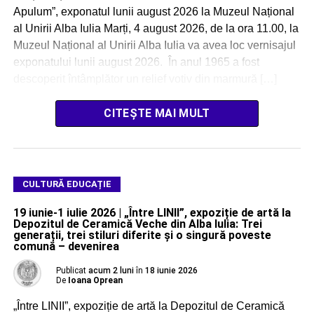
Apulum”, exponatul lunii august 2026 la Muzeul Național
al Unirii Alba Iulia Marți, 4 august 2026, de la ora 11.00, la
Muzeul Național al Unirii Alba Iulia va avea loc vernisajul
exponatului lunii august 2026. În anul 1965 a fost
descoperit întâmplător un relief votiv din marmură […]
CITEȘTE MAI MULT
CULTURĂ EDUCAȚIE
19 iunie-1 iulie 2026 | „Între LINII”, expoziție de artă la
Depozitul de Ceramică Veche din Alba Iulia: Trei
generații, trei stiluri diferite și o singură poveste
comună – devenirea
Publicat
acum 2 luni
în
18 iunie 2026
De
Ioana Oprean
„Între LINII”, expoziție de artă la Depozitul de Ceramică