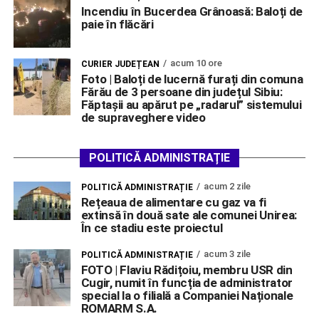
Incendiu în Bucerdea Grânoasă: Baloți de
paie în flăcări
acum 10 ore
CURIER JUDEȚEAN
Foto | Baloți de lucernă furați din comuna
Fărău de 3 persoane din județul Sibiu:
Făptașii au apărut pe „radarul” sistemului
de supraveghere video
POLITICĂ ADMINISTRAȚIE
acum 2 zile
POLITICĂ ADMINISTRAȚIE
Rețeaua de alimentare cu gaz va fi
extinsă în două sate ale comunei Unirea:
În ce stadiu este proiectul
acum 3 zile
POLITICĂ ADMINISTRAȚIE
FOTO | Flaviu Rădițoiu, membru USR din
Cugir, numit în funcția de administrator
special la o filială a Companiei Naționale
ROMARM S.A.