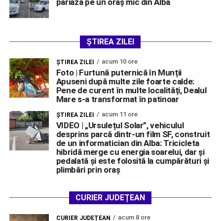
pariază pe un oraș mic din Alba
ȘTIREA ZILEI
acum 10 ore
ŞTIREA ZILEI
Foto | Furtună puternică în Munții
Apuseni după multe zile foarte calde:
Pene de curent în multe localități, Dealul
Mare s-a transformat în patinoar
acum 11 ore
ŞTIREA ZILEI
VIDEO | „Ursulețul Solar”, vehiculul
desprins parcă dintr-un film SF, construit
de un informatician din Alba: Tricicleta
hibridă merge cu energia soarelui, dar și
pedalată și este folosită la cumpărături și
plimbări prin oraș
CURIER JUDEȚEAN
acum 8 ore
CURIER JUDEȚEAN