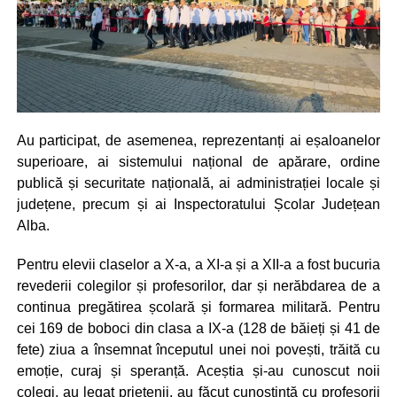
Au participat, de asemenea, reprezentanți ai eșaloanelor
superioare, ai sistemului național de apărare, ordine
publică și securitate națională, ai administrației locale și
județene, precum și ai Inspectoratului Școlar Județean
Alba.
Pentru elevii claselor a X-a, a XI-a și a XII-a a fost bucuria
revederii colegilor și profesorilor, dar și nerăbdarea de a
continua pregătirea școlară și formarea militară. Pentru
cei 169 de boboci din clasa a IX-a (128 de băieți și 41 de
fete) ziua a însemnat începutul unei noi povești, trăită cu
emoție, curaj și speranță. Aceștia și-au cunoscut noii
colegi, au legat prietenii, au făcut cunoștință cu profesorii