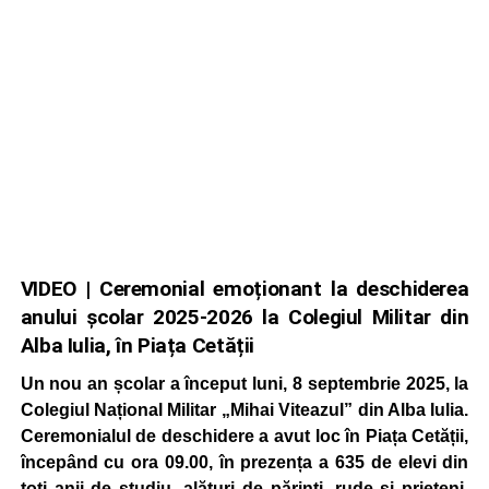
VIDEO | Ceremonial emoționant la deschiderea
anului școlar 2025-2026 la Colegiul Militar din
Alba Iulia, în Piața Cetății
Un nou an școlar a început luni, 8 septembrie 2025, la
Colegiul Național Militar „Mihai Viteazul” din Alba Iulia.
Ceremonialul de deschidere a avut loc în Piața Cetății,
începând cu ora 09.00, în prezența a 635 de elevi din
toți anii de studiu, alături de părinți, rude și prieteni,