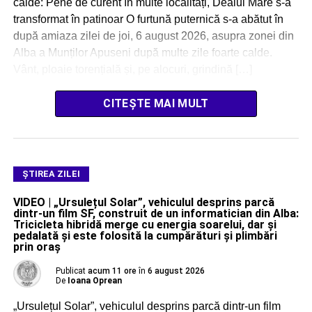
calde: Pene de curent în multe localități, Dealul Mare s-a
transformat în patinoar O furtună puternică s-a abătut în
după amiaza zilei de joi, 6 august 2026, asupra zonei din
Alba a Munților Apuseni după multe zile foarte calde.
Vânt, ploaie torențială și, pe alocuri, grindină […]
CITEȘTE MAI MULT
ŞTIREA ZILEI
VIDEO | „Ursulețul Solar”, vehiculul desprins parcă
dintr-un film SF, construit de un informatician din Alba:
Tricicleta hibridă merge cu energia soarelui, dar și
pedalată și este folosită la cumpărături și plimbări
prin oraș
Publicat
acum 11 ore
în
6 august 2026
De
Ioana Oprean
„Ursulețul Solar”, vehiculul desprins parcă dintr-un film