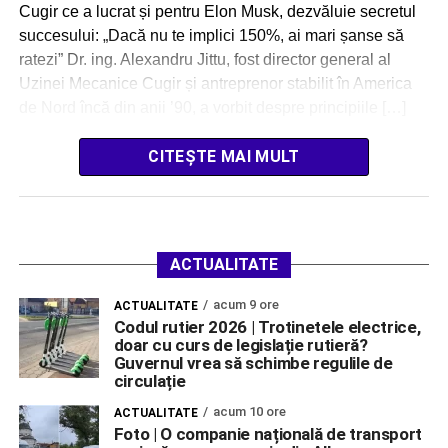
Cugir ce a lucrat și pentru Elon Musk, dezvăluie secretul
succesului: „Dacă nu te implici 150%, ai mari șanse să
ratezi” Dr. ing. Alexandru Jittu, fost director general al
Uzinei Mecanice Cugir și antreprenor stabilit în America
de Nord încă din anii ’90, a vorbit despre principiile […]
CITEȘTE MAI MULT
ACTUALITATE
acum 9 ore
ACTUALITATE
Codul rutier 2026 | Trotinetele electrice,
doar cu curs de legislație rutieră?
Guvernul vrea să schimbe regulile de
circulație
acum 10 ore
ACTUALITATE
Foto | O companie națională de transport