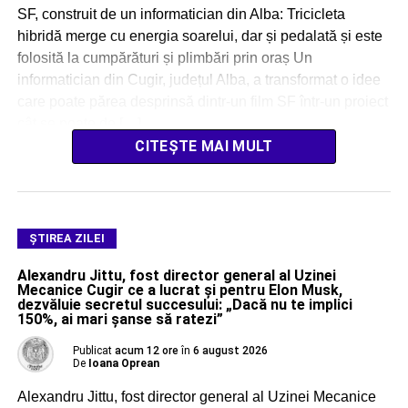
SF, construit de un informatician din Alba: Tricicleta
hibridă merge cu energia soarelui, dar și pedalată și este
folosită la cumpărături și plimbări prin oraș Un
informatician din Cugir, județul Alba, a transformat o idee
care poate părea desprinsă dintr-un film SF într-un proiect
cât se poate de […]
CITEȘTE MAI MULT
ŞTIREA ZILEI
Alexandru Jittu, fost director general al Uzinei
Mecanice Cugir ce a lucrat și pentru Elon Musk,
dezvăluie secretul succesului: „Dacă nu te implici
150%, ai mari șanse să ratezi”
Publicat
acum 12 ore
în
6 august 2026
De
Ioana Oprean
Alexandru Jittu, fost director general al Uzinei Mecanice