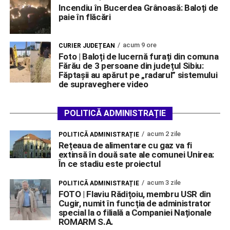
Incendiu în Bucerdea Grânoasă: Baloți de
paie în flăcări
acum 9 ore
CURIER JUDEȚEAN
Foto | Baloți de lucernă furați din comuna
Fărău de 3 persoane din județul Sibiu:
Făptașii au apărut pe „radarul” sistemului
de supraveghere video
POLITICĂ ADMINISTRAȚIE
acum 2 zile
POLITICĂ ADMINISTRAȚIE
Rețeaua de alimentare cu gaz va fi
extinsă în două sate ale comunei Unirea:
În ce stadiu este proiectul
acum 3 zile
POLITICĂ ADMINISTRAȚIE
FOTO | Flaviu Rădițoiu, membru USR din
Cugir, numit în funcția de administrator
special la o filială a Companiei Naționale
ROMARM S.A.