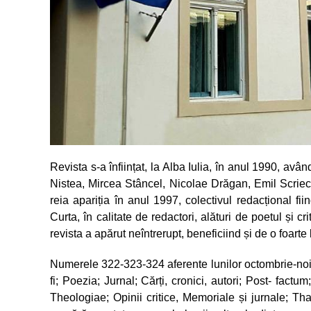
Revista s-a înființat, la Alba Iulia, în anul 1990, a
Nistea, Mircea Stâncel, Nicolae Drăgan, Emil Scrieci
reia apariția în anul 1997, colectivul redacțional fi
Curta, în calitate de redactori, alături de poetul și cr
revista a apărut neîntrerupt, beneficiind și de o foarte 
Numerele 322-323-324 aferente lunilor octombrie-no
fi; Poezia; Jurnal; Cărți, cronici, autori; Post- factu
Theologiae; Opinii critice, Memoriale și jurnale; Tha