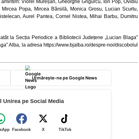
e amintim: Viorel Mureșan, Gheorghe Grigurcu, Ion Pop, Ovidiu
, Mircea Popa, Mircea Bârsilă, Monica Grosu, Lucian Scurtu,
istelecan, Aurel Pantea, Cornel Nistea, Mihai Barbu, Dumitru
 atât la Secția Periodice a Bibliotecii Județene „Lucian Blaga”
laga” Alba, la adresa https://www.bjalba.ro/despre-noi/discobolul
Urmărește-ne pe Google News
l Unirea pe Social Media
sApp
Facebook
X
TikTok