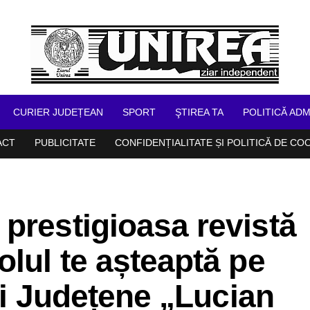
CURIER JUDEȚEAN
SPORT
ŞTIREA TA
POLITICĂ ADM
ACT
PUBLICITATE
CONFIDENȚIALITATE ȘI POLITICĂ DE CO
prestigioasa revistă
olul te așteaptă pe
cii Județene „Lucian