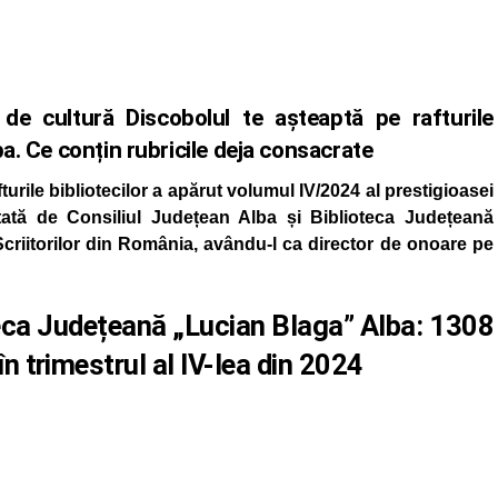
de cultură Discobolul te așteaptă pe rafturile
ba. Ce conțin rubricile deja consacrate
urile bibliotecilor a apărut volumul IV/2024 al prestigioasei
itată de Consiliul Județean Alba și Biblioteca Județeană
criitorilor din România, avându-l ca director de onoare pe
teca Județeană „Lucian Blaga” Alba: 1308
 în trimestrul al IV-lea din 2024