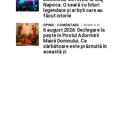
Napoca. O seară cu hituri
legendare și artiști care au
făcut istorie
acum o zi
OPINII - COMENTARII
6 august 2026: Dezlegare la
pește în Postul Adormirii
Maicii Domnului. Ce
sărbătoare este prăznuită în
această zi