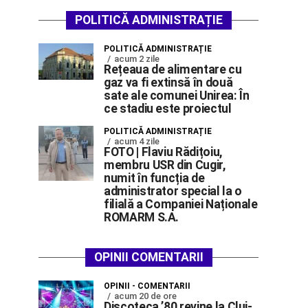
POLITICĂ ADMINISTRAȚIE
POLITICĂ ADMINISTRAȚIE
acum 2 zile
Rețeaua de alimentare cu
gaz va fi extinsă în două
sate ale comunei Unirea: În
ce stadiu este proiectul
POLITICĂ ADMINISTRAȚIE
acum 4 zile
FOTO | Flaviu Rădițoiu,
membru USR din Cugir,
numit în funcția de
administrator special la o
filială a Companiei Naționale
ROMARM S.A.
OPINII COMENTARII
OPINII - COMENTARII
acum 20 de ore
Discoteca ’80 revine la Cluj-