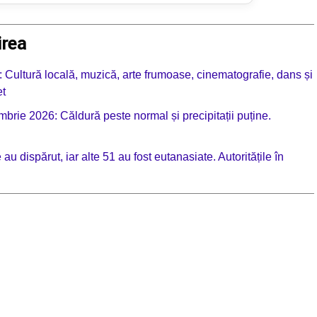
irea
 Cultură locală, muzică, arte frumoase, cinematografie, dans și
et
rie 2026: Căldură peste normal și precipitații puține.
au dispărut, iar alte 51 au fost eutanasiate. Autoritățile în