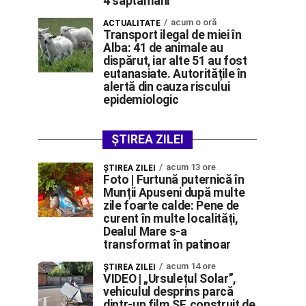
4 săptămâni
acum o oră
ACTUALITATE
Transport ilegal de miei în
Alba: 41 de animale au
dispărut, iar alte 51 au fost
eutanasiate. Autoritățile în
alertă din cauza riscului
epidemiologic
ȘTIREA ZILEI
acum 13 ore
ŞTIREA ZILEI
Foto | Furtună puternică în
Munții Apuseni după multe
zile foarte calde: Pene de
curent în multe localități,
Dealul Mare s-a
transformat în patinoar
acum 14 ore
ŞTIREA ZILEI
VIDEO | „Ursulețul Solar”,
vehiculul desprins parcă
dintr-un film SF, construit de