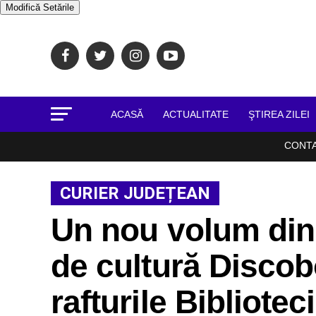
Modifică Setările
ACASĂ
ACTUALITATE
ŞTIREA ZILEI
CONT
CURIER JUDEȚEAN
Un nou volum din 
de cultură Discob
rafturile Bibliote