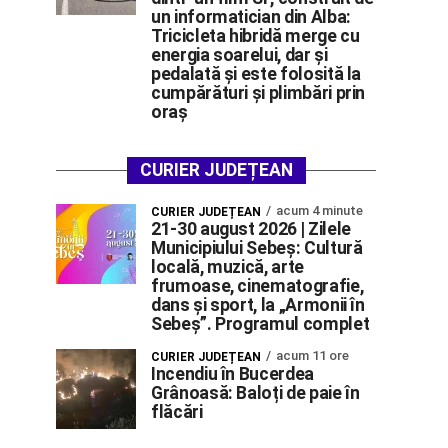
un informatician din Alba:
Tricicleta hibridă merge cu
energia soarelui, dar și
pedalată și este folosită la
cumpărături și plimbări prin
oraș
CURIER JUDEȚEAN
acum 4 minute
CURIER JUDEȚEAN
21-30 august 2026 | Zilele
Municipiului Sebeș: Cultură
locală, muzică, arte
frumoase, cinematografie,
dans și sport, la „Armonii în
Sebeș”. Programul complet
acum 11 ore
CURIER JUDEȚEAN
Incendiu în Bucerdea
Grânoasă: Baloți de paie în
flăcări