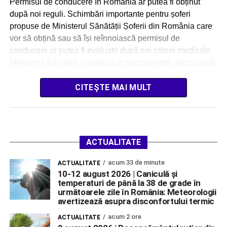
Permisul de conducere în România ar putea fi obținut
după noi reguli. Schimbări importante pentru șoferi
propuse de Ministerul Sănătății Șoferii din România care
vor să obțină sau să își reînnoiască permisul de
conducere ar putea fi evaluate după noi criterii medicale.
Ministerul Sănătății a publicat în transparență decizională
un proiect de ordin care modifică […]
CITEȘTE MAI MULT
ACTUALITATE
acum 33 de minute
ACTUALITATE
10-12 august 2026 | Caniculă și
temperaturi de până la 38 de grade în
următoarele zile în România: Meteorologii
avertizează asupra disconfortului termic
acum 2 ore
ACTUALITATE