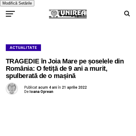
Modifică Setările
ACTUALITATE
TRAGEDIE în Joia Mare pe șoselele din
România: O fetiță de 9 ani a murit,
spulberată de o mașină
Publicat
acum 4 ani
în
21 aprilie 2022
De
Ioana Oprean