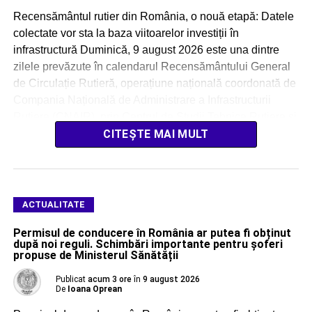
Recensământul rutier din România, o nouă etapă: Datele
colectate vor sta la baza viitoarelor investiții în
infrastructură Duminică, 9 august 2026 este una dintre
zilele prevăzute în calendarul Recensământului General
de Circulație Rutieră, operațiune națională coordonată de
Compania Națională de Administrare a Infrastructurii
Rutiere (CNAIR), prin Centrul de Studii Tehnice Rutiere și
Informatică (CESTRIN). Acțiunea […]
CITEȘTE MAI MULT
ACTUALITATE
Permisul de conducere în România ar putea fi obținut
după noi reguli. Schimbări importante pentru șoferi
propuse de Ministerul Sănătății
Publicat
acum 3 ore
în
9 august 2026
De
Ioana Oprean