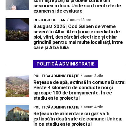
sunt așteptați la probele scrise din
sesiunea a doua. Unde sunt centrele de
examen și de evaluare
acum 13 ore
CURIER JUDEȚEAN
8 august 2026 | Cod Galben de vreme
severă în Alba: Atenționare imediată de
ploi, vânt, descărcări electrice și chiar
grindină pentru mai multe localități, între
care și Alba Iulia
POLITICĂ ADMINISTRAȚIE
acum 2 zile
POLITICĂ ADMINISTRAȚIE
Rețeaua de apă, extinsă în comuna Bistra:
Peste 4 kilometri de conducte noi și
aproape 100 de branșamente. În ce
stadiu este proiectul
acum 4 zile
POLITICĂ ADMINISTRAȚIE
Rețeaua de alimentare cu gaz va fi
extinsă în două sate ale comunei Unirea:
În ce stadiu este proiectul