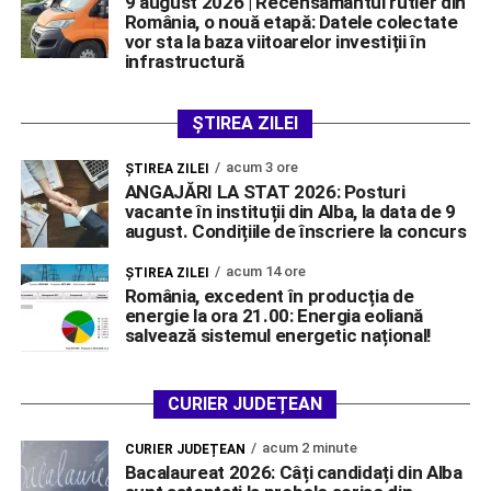
9 august 2026 | Recensământul rutier din
România, o nouă etapă: Datele colectate
vor sta la baza viitoarelor investiții în
infrastructură
ȘTIREA ZILEI
acum 3 ore
ŞTIREA ZILEI
ANGAJĂRI LA STAT 2026: Posturi
vacante în instituții din Alba, la data de 9
august. Condițiile de înscriere la concurs
acum 14 ore
ŞTIREA ZILEI
România, excedent în producția de
energie la ora 21.00: Energia eoliană
salvează sistemul energetic național!
CURIER JUDEȚEAN
acum 2 minute
CURIER JUDEȚEAN
Bacalaureat 2026: Câți candidați din Alba