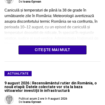
De
Ioana Oprean
Caniculă și temperaturi de până la 38 de grade în
următoarele zile în România: Meteorologii avertizează
asupra disconfortului termic România se va confrunta, în
perioada 10–12 august, cu un episod de caniculă și
temperaturi deosebit de ridicate, în special în regiunile
vestice, sudice și sud-vestice. Administrația Națională de
Meteorologie avertizează și asupra accentuării
disconfortului termic, […]
CITEȘTE MAI MULT
ACTUALITATE
9 august 2026 | Recensământul rutier din România, o
nouă etapă: Datele colectate vor sta la baza
viitoarelor investiții în infrastructură
Publicat
acum 2 ore
în
9 august 2026
De
Ioana Oprean