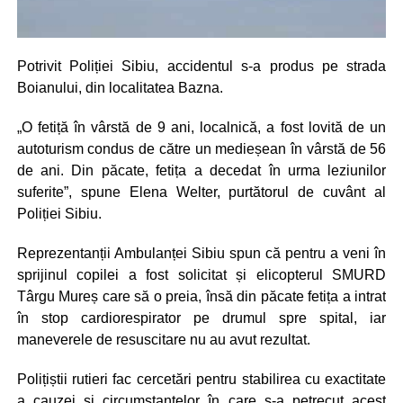
Potrivit Poliției Sibiu, accidentul s-a produs pe strada
Boianului, din localitatea Bazna.
„O fetiță în vârstă de 9 ani, localnică, a fost lovită de un
autoturism condus de către un medieșean în vârstă de 56
de ani. Din păcate, fetița a decedat în urma leziunilor
suferite”, spune Elena Welter, purtătorul de cuvânt al
Poliției Sibiu.
Reprezentanții Ambulanței Sibiu spun că pentru a veni în
sprijinul copilei a fost solicitat și elicopterul SMURD
Târgu Mureș care să o preia, însă din păcate fetița a intrat
în stop cardiorespirator pe drumul spre spital, iar
maneverele de resuscitare nu au avut rezultat.
Polițiștii rutieri fac cercetări pentru stabilirea cu exactitate
a cauzei și circumstanțelor în care s-a petrecut acest