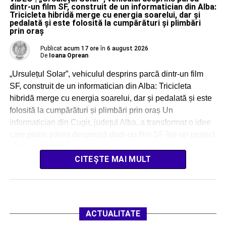
dintr-un film SF, construit de un informatician din Alba:
Tricicleta hibridă merge cu energia soarelui, dar și
pedalată și este folosită la cumpărături și plimbări
prin oraș
Publicat
acum 17 ore
în
6 august 2026
De
Ioana Oprean
„Ursulețul Solar”, vehiculul desprins parcă dintr-un film
SF, construit de un informatician din Alba: Tricicleta
hibridă merge cu energia soarelui, dar și pedalată și este
folosită la cumpărături și plimbări prin oraș Un
informatician din Cugir, județul Alba, a transformat o idee
care poate părea desprinsă dintr-un film SF într-un proiect
cât se poate de […]
CITEȘTE MAI MULT
ACTUALITATE