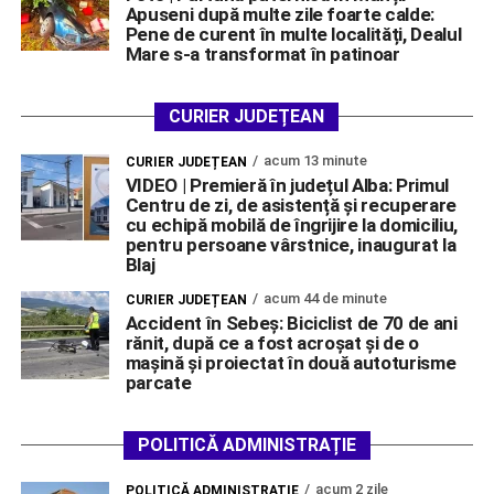
Apuseni după multe zile foarte calde:
Pene de curent în multe localități, Dealul
Mare s-a transformat în patinoar
CURIER JUDEȚEAN
acum 13 minute
CURIER JUDEȚEAN
VIDEO | Premieră în județul Alba: Primul
Centru de zi, de asistență și recuperare
cu echipă mobilă de îngrijire la domiciliu,
pentru persoane vârstnice, inaugurat la
Blaj
acum 44 de minute
CURIER JUDEȚEAN
Accident în Sebeș: Biciclist de 70 de ani
rănit, după ce a fost acroșat și de o
mașină și proiectat în două autoturisme
parcate
POLITICĂ ADMINISTRAȚIE
acum 2 zile
POLITICĂ ADMINISTRAȚIE