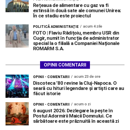
Rețeaua de alimentare cu gaz va fi
extinsă în două sate ale comunei Unirea:
În ce stadiu este proiectul
acum 4 zile
POLITICĂ ADMINISTRAȚIE
FOTO | Flaviu Rădițoiu, membru USR din
Cugir, numit în funcția de administrator
special la o filială a Companiei Naționale
ROMARM S.A.
OPINII COMENTARII
acum 23 de ore
OPINII - COMENTARII
Discoteca ’80 revine la Cluj-Napoca. O
seară cu hituri legendare și artiști care au
făcut istorie
acum o zi
OPINII - COMENTARII
6 august 2026: Dezlegare la pește în
Postul Adormirii Maicii Domnului. Ce
sărbătoare este prăznuită în această zi