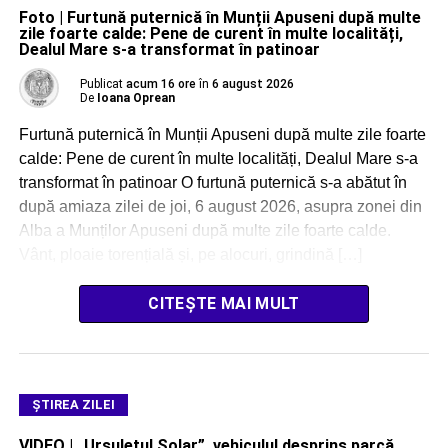
Foto | Furtună puternică în Munții Apuseni după multe
zile foarte calde: Pene de curent în multe localități,
Dealul Mare s-a transformat în patinoar
Publicat
acum 16 ore
în
6 august 2026
De
Ioana Oprean
Furtună puternică în Munții Apuseni după multe zile foarte
calde: Pene de curent în multe localități, Dealul Mare s-a
transformat în patinoar O furtună puternică s-a abătut în
după amiaza zilei de joi, 6 august 2026, asupra zonei din
Alba a Munților Apuseni după multe zile foarte calde.
Vânt, ploaie torențială și, pe alocuri, grindină […]
CITEȘTE MAI MULT
ŞTIREA ZILEI
VIDEO | „Ursulețul Solar”, vehiculul desprins parcă