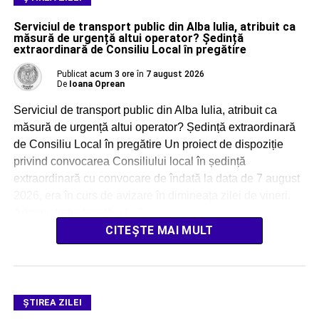
Serviciul de transport public din Alba Iulia, atribuit ca
măsură de urgență altui operator? Ședință
extraordinară de Consiliu Local în pregătire
Publicat
acum 3 ore
în
7 august 2026
De
Ioana Oprean
Serviciul de transport public din Alba Iulia, atribuit ca
măsură de urgență altui operator? Ședință extraordinară
de Consiliu Local în pregătire Un proiect de dispoziție
privind convocarea Consiliului local în ședință
extraordinară cu convocare de îndată la data de 7 august
2026, era în curs de avizare în dimineața zilei de vineri.
Administrația locală a […]
CITEȘTE MAI MULT
ŞTIREA ZILEI