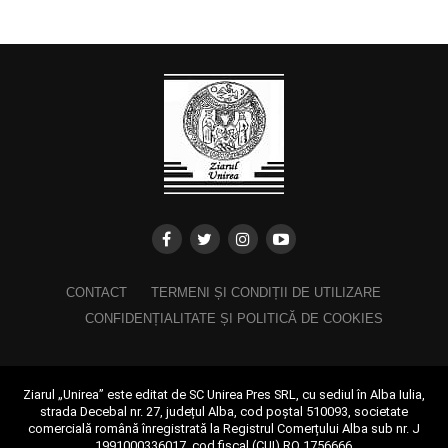
CONTACT
TERMENI ȘI CONDIȚII DE UTILIZARE
CONFIDENȚIALITATE ȘI POLITICĂ DE COOKIES
Ziarul „Unirea” este editat de SC Unirea Pres SRL, cu sediul în Alba Iulia,
strada Decebal nr. 27, județul Alba, cod poștal 510093, societate
comercială română înregistrată la Registrul Comerțului Alba sub nr. J
1991000336017, cod fiscal (CUI) RO 1756666