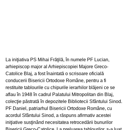
La iniţiativa PS Mihai Frăţilă, în numele PF Lucian,
arhiepiscop major al Arhiepiscopiei Majore Greco-
Catolice Blaj, a fost înaintată o scrisoare oficială
conducerii Bisericii Ortodoxe Române, pentru a fi
restituite tablourile cu chipurile ierarhilor blăjeni ce se
aflau în 1948 în cadrul Palatului Mitropolitan din Blaj,
colecţie păstrată în depozitele Bibliotecii Sfântului Sinod.
PF Daniel, patriarhul Bisericii Ortodoxe Române, cu
acordul Sfântului Sinod, a răspuns afirmativ acestei
iniţiative susţinând necesitatea retrocedării bunurilor
Bisericii Greco-Catolice. La preluarea tablourilor, s-a luat