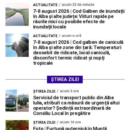
acum 23 de minute
ACTUALITATE
7-8 august 2026 | Cod Galben de inundații
în Alba și alte județe: Viituri rapide pe
râurile mici cu posibile efecte de
inundații locale
acum o oră
ACTUALITATE
7-8 august 2026 | Cod galben de caniculă
în Alba și alte zone din țară: Temperaturi
deosebit de ridicate, local caniculă,
disconfort termic ridicat și nopți
tropicale
ȘTIREA ZILEI
acum 3 ore
ŞTIREA ZILEI
Serviciul de transport public din Alba
Iulia, atribuit ca măsură de urgență altui
operator? Ședință extraordinară de
Consiliu Local în pregătire
acum 16 ore
ŞTIREA ZILEI
Foto | Furtună puternică în Munții