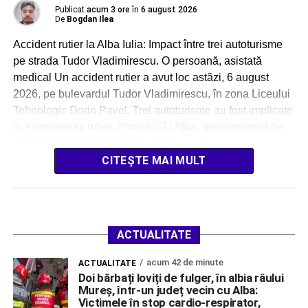
Publicat
acum 3 ore
în
6 august 2026
De
Bogdan Ilea
Accident rutier la Alba Iulia: Impact între trei autoturisme
pe strada Tudor Vladimirescu. O persoană, asistată
medical Un accident rutier a avut loc astăzi, 6 august
2026, pe bulevardul Tudor Vladimirescu, în zona Liceului
Tehnologic Dorin Pavel. Trei autoturisme au fost implicate
în evenimentul rutier. Potrivit ISU Alba, detașamentul de
pompieri Alba Iulia intervine pentru […]
CITEȘTE MAI MULT
ACTUALITATE
acum 42 de minute
ACTUALITATE
Doi bărbați loviți de fulger, în albia râului
Mureș, într-un județ vecin cu Alba:
Victimele în stop cardio-respirator,