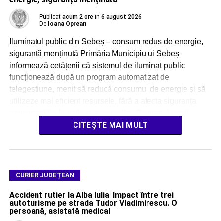
Publicat
acum 2 ore
în
6 august 2026
De
Ioana Oprean
Iluminatul public din Sebeș – consum redus de energie,
siguranță menținută Primăria Municipiului Sebeș
informează cetățenii că sistemul de iluminat public
funcționează după un program automatizat de
telegestiune, menit să reducă consumul de energie și să
utilizeze mai eficient resursele, fără a afecta siguranța
participanților la trafic și a pietonilor. Pe timpul nopții,
iluminatul public […]
CITEȘTE MAI MULT
CURIER JUDEȚEAN
Accident rutier la Alba Iulia: Impact între trei
autoturisme pe strada Tudor Vladimirescu. O
persoană, asistată medical