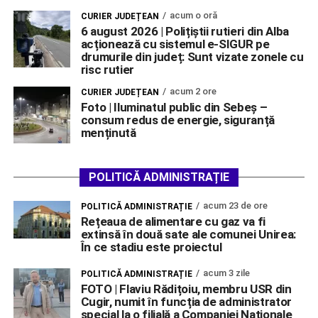
acum o oră
CURIER JUDEȚEAN
6 august 2026 | Polițiștii rutieri din Alba
acționează cu sistemul e-SIGUR pe
drumurile din județ: Sunt vizate zonele cu
risc rutier
acum 2 ore
CURIER JUDEȚEAN
Foto | Iluminatul public din Sebeș –
consum redus de energie, siguranță
menținută
POLITICĂ ADMINISTRAȚIE
acum 23 de ore
POLITICĂ ADMINISTRAȚIE
Rețeaua de alimentare cu gaz va fi
extinsă în două sate ale comunei Unirea:
În ce stadiu este proiectul
acum 3 zile
POLITICĂ ADMINISTRAȚIE
FOTO | Flaviu Rădițoiu, membru USR din
Cugir, numit în funcția de administrator
special la o filială a Companiei Naționale