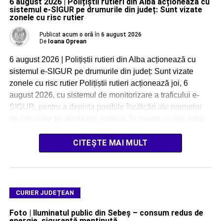
6 august 2026 | Polițiștii rutieri din Alba acționează cu
sistemul e-SIGUR pe drumurile din județ: Sunt vizate
zonele cu risc rutier
Publicat
acum o oră
în
6 august 2026
De
Ioana Oprean
6 august 2026 | Polițiștii rutieri din Alba acționează cu
sistemul e-SIGUR pe drumurile din județ: Sunt vizate
zonele cu risc rutier Polițiștii rutieri acționează joi, 6
august 2026, cu sistemul de monitorizare a traficului e-
SIGUR, pentru a depista posibile încălcări ale normelor
de circulație pe drumurile publice, în zonele cu risc rutier
din județul […]
CITEȘTE MAI MULT
CURIER JUDEȚEAN
Foto | Iluminatul public din Sebeș – consum redus de
energie, siguranță menținută