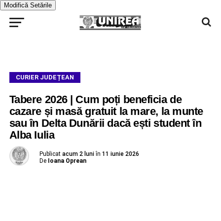
Modifică Setările
CURIER JUDEȚEAN
Tabere 2026 | Cum poți beneficia de
cazare și masă gratuit la mare, la munte
sau în Delta Dunării dacă ești student în
Alba Iulia
Publicat
acum 2 luni
în
11 iunie 2026
De
Ioana Oprean