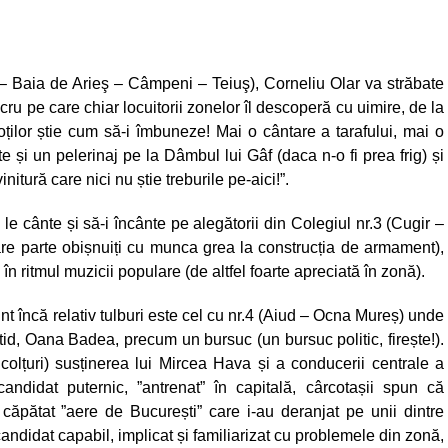
d – Baia de Arieş – Câmpeni – Teiuş), Corneliu Olar va străbate
lucru pe care chiar locuitorii zonelor îl descoperă cu uimire, de la
oților știe cum să-i îmbuneze! Mai o cântare a tarafului, mai o
i un pelerinaj pe la Dâmbul lui Gâf (daca n-o fi prea frig) și
itură care nici nu știe treburile pe-aici!”.
ă le cânte și să-i încânte pe alegătorii din Colegiul nr.3 (Cugir –
are parte obișnuiți cu munca grea la construcția de armament),
n ritmul muzicii populare (de altfel foarte apreciată în zonă).
nt încă relativ tulburi este cel cu nr.4 (Aiud – Ocna Mureș) unde
d, Oana Badea, precum un bursuc (un bursuc politic, firește!).
olțuri) susținerea lui Mircea Hava și a conducerii centrale a
andidat puternic, ”antrenat” în capitală, cârcotașii spun că
ăpătat ”aere de București” care i-au deranjat pe unii dintre
 candidat capabil, implicat și familiarizat cu problemele din zonă,