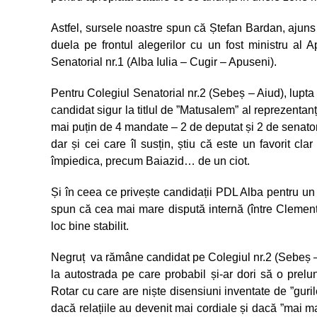
Astfel, sursele noastre spun că Ștefan Bardan, ajuns 
duela pe frontul alegerilor cu un fost ministru al 
Senatorial nr.1 (Alba Iulia – Cugir – Apuseni).
Pentru Colegiul Senatorial nr.2 (Sebeș – Aiud), lupta
candidat sigur la titlul de ”Matusalem” al reprezent
mai puțin de 4 mandate – 2 de deputat și 2 de senator).
dar și cei care îl susțin, știu că este un favorit cl
împiedica, precum Baiazid… de un ciot.
Și în ceea ce privește candidații PDL Alba pentru un
spun că cea mai mare dispută internă (între Clement 
loc bine stabilit.
Negruț va rămâne candidat pe Colegiul nr.2 (Sebeș – 
la autostrada pe care probabil și-ar dori să o prelu
Rotar cu care are niște disensiuni inventate de ”gur
dacă relațiile au devenit mai cordiale și dacă ”mai ma