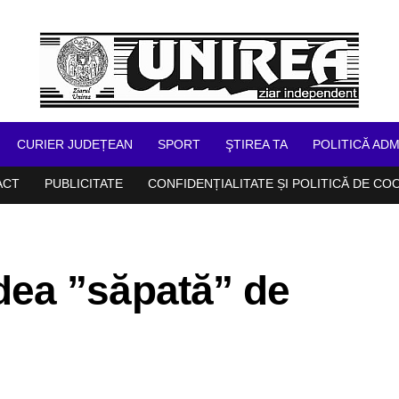
CURIER JUDEȚEAN
SPORT
ŞTIREA TA
POLITICĂ ADM
ACT
PUBLICITATE
CONFIDENȚIALITATE ȘI POLITICĂ DE CO
ea ”săpată” de