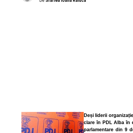
De
Sfarlea Ioana Raluca
Deși liderii organizați
clare în PDL Alba în 
parlamentare din 9 de