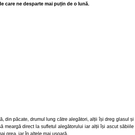
de care ne desparte mai puțin de o lună.
 din păcate, drumul lung către alegători, alții își dreg glasul și
eargă direct la sufletul alegătorului iar alții își ascut săbiile
i grea, iar în altele mai ușoară.