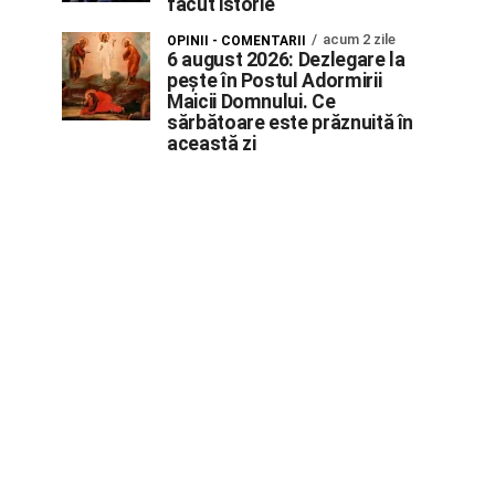
făcut istorie
acum 2 zile
OPINII - COMENTARII
6 august 2026: Dezlegare la
pește în Postul Adormirii
Maicii Domnului. Ce
sărbătoare este prăznuită în
această zi