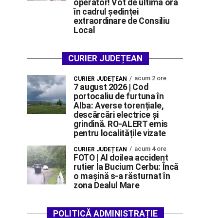
operator! Vot de ultimă oră
în cadrul ședinței
extraordinare de Consiliu
Local
CURIER JUDEȚEAN
acum 2 ore
CURIER JUDEȚEAN
7 august 2026 | Cod
portocaliu de furtuna în
Alba: Averse torențiale,
descărcări electrice și
grindină. RO-ALERT emis
pentru localitățile vizate
acum 4 ore
CURIER JUDEȚEAN
FOTO | Al doilea accident
rutier la Bucium Cerbu: Încă
o mașină s-a răsturnat în
zona Dealul Mare
POLITICĂ ADMINISTRAȚIE