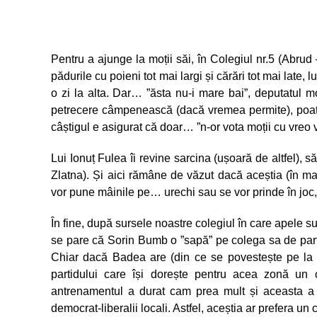
Pentru a ajunge la moții săi, în Colegiul nr.5 (Abru
pădurile cu poieni tot mai largi și cărări tot mai late, 
o zi la alta. Dar… ”ăsta nu-i mare bai”, deputatul m
petrecere câmpenească (dacă vremea permite), poate ș
câștigul e asigurat că doar… ”n-or vota moții cu vreo vin
Lui Ionuț Fulea îi revine sarcina (ușoară de altfel), s
Zlatna). Și aici rămâne de văzut dacă aceștia (în m
vor pune mâinile pe… urechi sau se vor prinde în joc, î
În fine, după sursele noastre colegiul în care apele su
se pare că Sorin Bumb o ”sapă” pe colega sa de parti
Chiar dacă Badea are (din ce se povestește pe la c
partidului care își dorește pentru acea zonă un c
antrenamentul a durat cam prea mult și aceasta a c
democrat-liberalii locali. Astfel, aceștia ar prefera un