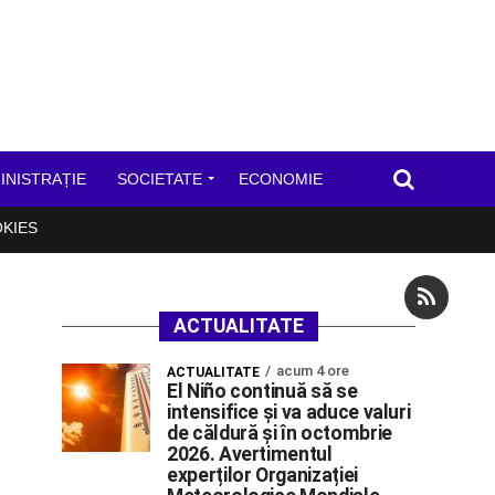
INISTRAȚIE
SOCIETATE
ECONOMIE
OKIES
ACTUALITATE
acum 4 ore
ACTUALITATE
El Niño continuă să se
intensifice și va aduce valuri
de căldură și în octombrie
2026. Avertimentul
experților Organizației