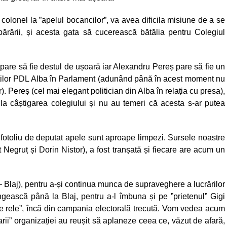
colonel la ”apelul bocancilor”, va avea dificila misiune de a se
Apărării, și acesta gata să cucerească bătălia pentru Colegiul
 pare să fie destul de ușoară iar Alexandru Pereș pare să fie un
anților PDL Alba în Parlament (adunând până în acest moment nu
 Pereș (cel mai elegant politician din Alba în relația cu presa),
ar la câștigarea colegiului și nu au temeri că acesta s-ar putea
 fotoliu de deputat apele sunt aproape limpezi. Sursele noastre
Negruț și Dorin Nistor), a fost tranșată și fiecare are acum un
Blaj), pentru a-și continua munca de supraveghere a lucrărilor
ngească până la Blaj, pentru a-l îmbuna și pe ”prietenul” Gigi
ile rele”, încă din campania electorală trecută. Vom vedea acum
rii” organizației au reușit să aplaneze ceea ce, văzut de afară,