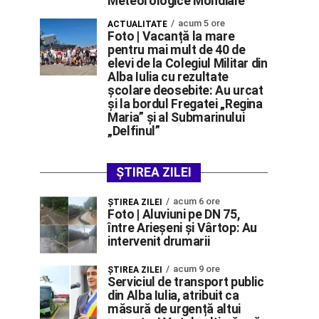
Meteorologice Mondiale
acum 5 ore
ACTUALITATE
Foto | Vacanță la mare
pentru mai mult de 40 de
elevi de la Colegiul Militar din
Alba Iulia cu rezultate
școlare deosebite: Au urcat
și la bordul Fregatei „Regina
Maria” și al Submarinului
„Delfinul”
ȘTIREA ZILEI
acum 6 ore
ŞTIREA ZILEI
Foto | Aluviuni pe DN 75,
între Arieșeni și Vârtop: Au
intervenit drumarii
acum 9 ore
ŞTIREA ZILEI
Serviciul de transport public
din Alba Iulia, atribuit ca
măsură de urgență altui