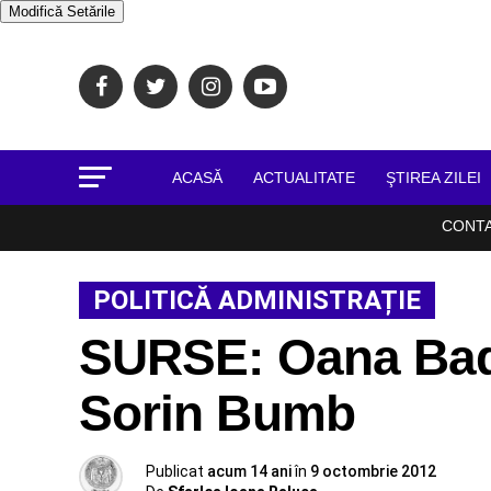
Modifică Setările
ACASĂ
ACTUALITATE
ŞTIREA ZILEI
CONT
POLITICĂ ADMINISTRAȚIE
SURSE: Oana Bad
Sorin Bumb
Publicat
acum 14 ani
în
9 octombrie 2012