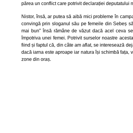
părea un conflict care potrivit declarației deputatului n
Nistor, însă, ar putea să aibă mici probleme în campan
convingă prin sloganul său pe femeile din Sebeș să-
mai bun” însă rămâne de văzut dacă acel ceva se 
împotriva unei femei. Potrivit surselor noastre acest
fiind și faptul că, din câte am aflat, se interesează de
dacă iarna este aproape iar natura își schimbă fața,
zone din oraș.