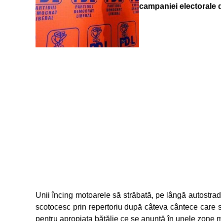
campaniei electorale 
Unii încing motoarele să străbată, pe lângă autostradă,
scotocesc prin repertoriu după câteva cântece care să m
pentru apropiata bătălie ce se anunță în unele zone ma