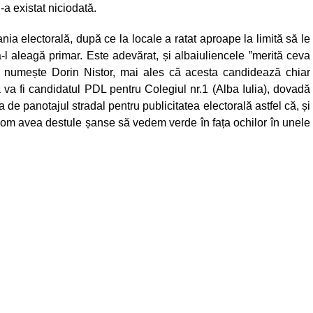
-a existat niciodată.
ia electorală, după ce la locale a ratat aproape la limită să le
l aleagă primar. Este adevărat, și albaiuliencele ”merită ceva
numește Dorin Nistor, mai ales că acesta candidează chiar
a va fi candidatul PDL pentru Colegiul nr.1 (Alba Iulia), dovadă
ja de panotajul stradal pentru publicitatea electorală astfel că, și
 vom avea destule șanse să vedem verde în fața ochilor în unele