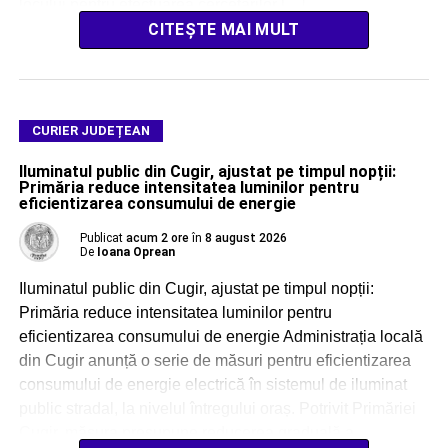
locului pentru efectuarea cercetărilor […]
CITEȘTE MAI MULT
CURIER JUDEȚEAN
Iluminatul public din Cugir, ajustat pe timpul nopții:
Primăria reduce intensitatea luminilor pentru
eficientizarea consumului de energie
Publicat
acum 2 ore
în
8 august 2026
De
Ioana Oprean
Iluminatul public din Cugir, ajustat pe timpul nopții:
Primăria reduce intensitatea luminilor pentru
eficientizarea consumului de energie Administrația locală
din Cugir anunță o serie de măsuri pentru eficientizarea
consumului de energie electrică în sistemul de iluminat
public stradal, la nivelul întregului oraș. Potrivit Primăriei
Cugir, măsura presupune reducerea graduală a