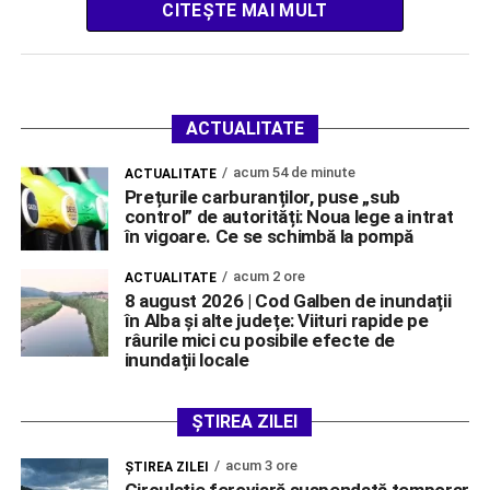
intensității iluminatului pe timpul nopții, […]
CITEȘTE MAI MULT
ACTUALITATE
acum 54 de minute
ACTUALITATE
Prețurile carburanților, puse „sub
control” de autorități: Noua lege a intrat
în vigoare. Ce se schimbă la pompă
acum 2 ore
ACTUALITATE
8 august 2026 | Cod Galben de inundații
în Alba și alte județe: Viituri rapide pe
râurile mici cu posibile efecte de
inundații locale
ȘTIREA ZILEI
acum 3 ore
ŞTIREA ZILEI
Circulație feroviară suspendată temporar