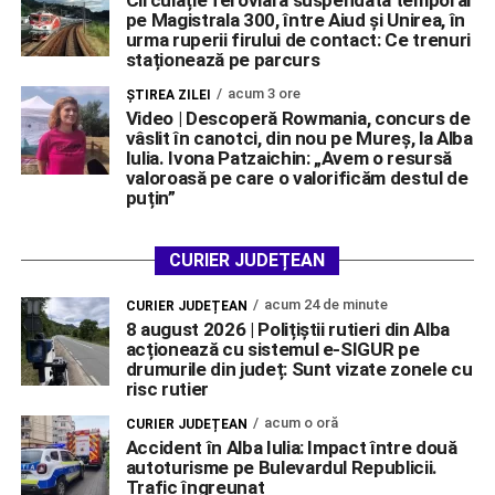
pe Magistrala 300, între Aiud și Unirea, în
urma ruperii firului de contact: Ce trenuri
staționează pe parcurs
acum 3 ore
ŞTIREA ZILEI
Video | Descoperă Rowmania, concurs de
vâslit în canotci, din nou pe Mureș, la Alba
Iulia. Ivona Patzaichin: „Avem o resursă
valoroasă pe care o valorificăm destul de
puțin”
CURIER JUDEȚEAN
acum 24 de minute
CURIER JUDEȚEAN
8 august 2026 | Polițiștii rutieri din Alba
acționează cu sistemul e-SIGUR pe
drumurile din județ: Sunt vizate zonele cu
risc rutier
acum o oră
CURIER JUDEȚEAN
Accident în Alba Iulia: Impact între două
autoturisme pe Bulevardul Republicii.
Trafic îngreunat