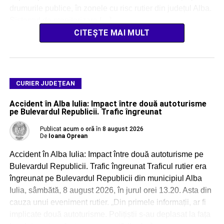
drumurile publice, în zonele cu risc rutier din județul Alba.
Sistemul de monitorizare […]
CITEȘTE MAI MULT
CURIER JUDEȚEAN
Accident în Alba Iulia: Impact între două autoturisme
pe Bulevardul Republicii. Trafic îngreunat
Publicat
acum o oră
în
8 august 2026
De
Ioana Oprean
Accident în Alba Iulia: Impact între două autoturisme pe
Bulevardul Republicii. Trafic îngreunat Traficul rutier era
îngreunat pe Bulevardul Republicii din municipiul Alba
Iulia, sâmbătă, 8 august 2026, în jurul orei 13.20. Asta din
cauza unui eveniment rutier. „Din primele informații, ar fi
implicate două autoturisme. Polițiștii s-au deplasat la fața