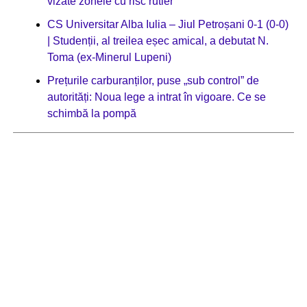
vizate zonele cu risc rutier
CS Universitar Alba Iulia – Jiul Petroșani 0-1 (0-0)
| Studenții, al treilea eșec amical, a debutat N.
Toma (ex-Minerul Lupeni)
Prețurile carburanților, puse „sub control” de
autorități: Noua lege a intrat în vigoare. Ce se
schimbă la pompă