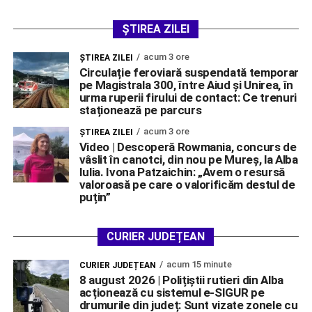
ȘTIREA ZILEI
acum 3 ore
ŞTIREA ZILEI
Circulație feroviară suspendată temporar
pe Magistrala 300, între Aiud și Unirea, în
urma ruperii firului de contact: Ce trenuri
staționează pe parcurs
acum 3 ore
ŞTIREA ZILEI
Video | Descoperă Rowmania, concurs de
vâslit în canotci, din nou pe Mureș, la Alba
Iulia. Ivona Patzaichin: „Avem o resursă
valoroasă pe care o valorificăm destul de
puțin”
CURIER JUDEȚEAN
acum 15 minute
CURIER JUDEȚEAN
8 august 2026 | Polițiștii rutieri din Alba
acționează cu sistemul e-SIGUR pe
drumurile din județ: Sunt vizate zonele cu