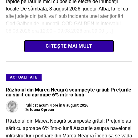
rapide pe râurile mici cu posibile efecte de inundații
locale De sâmbătă, 8 august 2026, județul Alba, la fel ca
alte județe din țară, va fi sub incidența unei atenționări
Cod Galben de inundații. COD GALBEN În intervalul
08.08.2026 ora 12:00 – 09.08.2026 ora 09:00 […]
CITEȘTE MAI MULT
ACTUALITATE
Războiul din Marea Neagră scumpește grâul: Prețurile
au sărit cu aproape 6% într-o lună
Publicat
acum 4 ore
în
8 august 2026
De
Ioana Oprean
Războiul din Marea Neagră scumpește grâul: Prețurile au
sărit cu aproape 6% într-o lună Atacurile asupra navelor și
infrastructurii portuare din Marea Neagră încep să se vadă