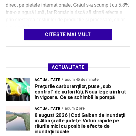
direct pe piețele internaționale. Grâul s-a scumpit cu 5,8%
într-o singură lună, iar România riscă să simtă efectele
prin creșterea costurilor de producție și procesare, chiar
dacă este […]
CITEȘTE MAI MULT
ACTUALITATE
acum 45 de minute
ACTUALITATE
Prețurile carburanților, puse „sub
control” de autorități: Noua lege a intrat
în vigoare. Ce se schimbă la pompă
acum 2 ore
ACTUALITATE
8 august 2026 | Cod Galben de inundații
în Alba și alte județe: Viituri rapide pe
râurile mici cu posibile efecte de
inundații locale