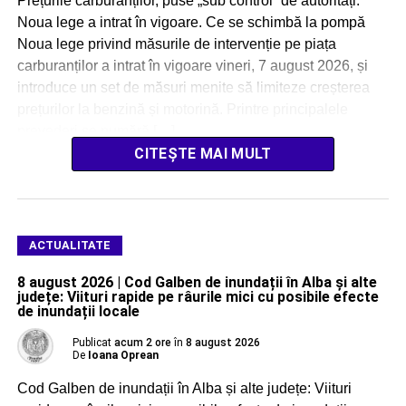
Prețurile carburanților, puse „sub control” de autorități:
Noua lege a intrat în vigoare. Ce se schimbă la pompă
Noua lege privind măsurile de intervenție pe piața
carburanților a intrat în vigoare vineri, 7 august 2026, și
introduce un set de măsuri menite să limiteze creșterea
prețurilor la benzină și motorină. Printre principalele
prevederi se numără […]
CITEȘTE MAI MULT
ACTUALITATE
8 august 2026 | Cod Galben de inundații în Alba și alte
județe: Viituri rapide pe râurile mici cu posibile efecte
de inundații locale
Publicat
acum 2 ore
în
8 august 2026
De
Ioana Oprean
Cod Galben de inundații în Alba și alte județe: Viituri