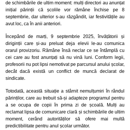
de schimbările de ultim moment: mulți directori au anunțat
inițial părinții că școlile vor rămâne închise pe 8
septembrie, dar ulterior s-au răzgândit, iar festivitățile au
avut loc, ca în anii anteriori.
Începând de marți, 9 septembrie 2025, învățătorii și
diriginții care și-au preluat deja elevii le-au comunica
orarul provizoriu. Rămâne însă neclar ce se întâmplă cu
cei care au fost anunțați să nu vină luni. Conform legii,
profesorii nu pot lipsi nemotivat pe parcursul anului școlar,
decât dacă există un conflict de muncă declarat de
sindicate.
Totodată, această situație a stârnit nemulțumiri în rândul
părinților, care au trebuit să-și adapteze programul pentru
a se ocupa de copii în prima zi de școală. Mulți au
reclamat lipsa de comunicare clară și schimbările de ultim
moment, cerând autorităților să ofere mai multă
predictibilitate pentru anul școlar următor.